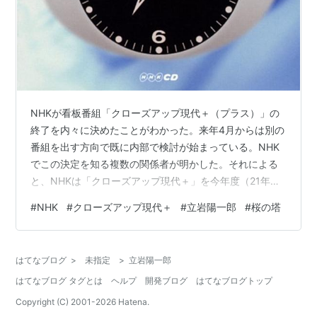
NHKが看板番組「クローズアップ現代＋（プラス）」の
終了を内々に決めたことがわかった。来年4月からは別の
番組を出す方向で既に内部で検討が始まっている。NHK
でこの決定を知る複数の関係者が明かした。それによる
と、NHKは「クローズアップ現代＋」を今年度（21年
度）で終了させ、来年4月から別の番組を放送することを
#
NHK
#
クローズアップ現代＋
#
立岩陽一郎
#
桜の塔
内部で決めた。正式な発表は無いが、既に経営幹部から
担当部署に後継番組について検討するよう指示が出てい
るという。後継の番組は概要も決まっておらず、「クロ
はてなブログ
>
未指定
>
立岩陽一郎
ーズアップ現代」の終了を優先させた形だ。取材に対し
はてなブログ タグとは
ヘルプ
開発ブログ
はてなブログトップ
て放送総局員は、「発表は無いが、NHKの報道を支えた
番組が終わるのは確実だ」と語った。また…
Copyright (C) 2001-
2026
Hatena.