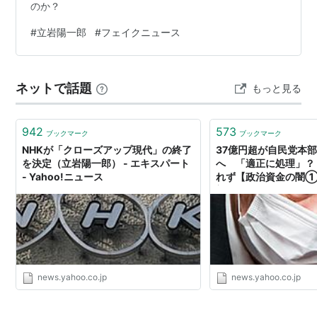
のか？
#
立岩陽一郎
#
フェイクニュース
ネットで話題
もっと見る
942
573
ブックマーク
ブックマーク
NHKが「クローズアップ現代」の終了
37億円超が自民党本
を決定（立岩陽一郎） - エキスパート
へ 「適正に処理」？
- Yahoo!ニュース
れず【政治資金の闇
郎） - エキスパート - 
news.yahoo.co.jp
news.yahoo.co.jp