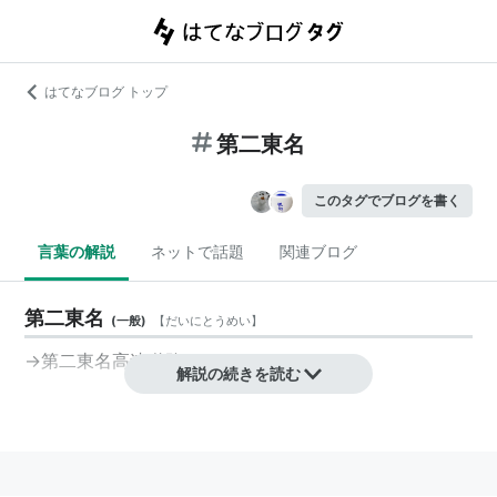
はてなブログ トップ
第二東名
このタグでブログを書く
言葉の解説
ネットで話題
関連ブログ
第二東名
(
一般
)
【
だいにとうめい
】
→第二東名高速道路
解説の続きを読む