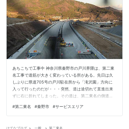
あちこちで工事中 神奈川県秦野市の戸川界隈は、第二東
名工事で道筋が大きく変わっている所がある。先日は久
しぶりに県道705号の戸川駐在所から「滝沢園」方向に
入って行ったのだが・・・突然、道は途切れて直進出来
ずに右に折れてしまった。その道は、第二東名の側道に
なる道と思われた。では、「滝沢園」方向へはどうやっ
#
第二東名
#
秦野市
#
サービスエリア
て行けば良いのだろうか？ その右に折れた側道的な道
は、またもT字路になってしまう。その正面が上画像であ
る。画像右端の看板を見ると・・・ 「滝沢キャンプ場 滝
はてなブログ
>
一般
>
第二東名