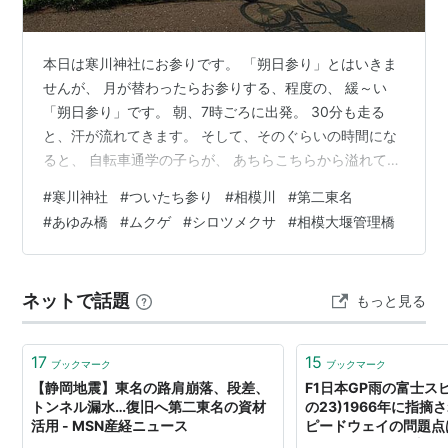
本日は寒川神社にお参りです。 「朔日参り」とはいきま
せんが、 月が替わったらお参りする、程度の、 緩～い
「朔日参り」です。 朝、7時ごろに出発。 30分も走る
と、汗が流れてきます。 そして、そのぐらいの時間にな
ると、 自転車通学の子らが、 あちらこちらから溢れて来
ます。 そして、男の子も女の子も、 例外なく、 みんな
#
寒川神社
#
ついたち参り
#
相模川
#
第二東名
まぶしい～っ！！ 40年以上前、 私にもあんな風にまぶ
#
あゆみ橋
#
ムクゲ
#
シロツメクサ
#
相模大堰管理橋
しい時が あったのでしょうか？ と、羨ましいやら、悔し
いやらの思いで、 汗だくのオヤジが漕いで行きます。 そ
して本日も、 寒川さんは厳かな場所でした。 ▲田んぼの
ネットで話題
もっと見る
緑が鮮やか！ ▲お気に入りのグラベルに咲くオレンジの
カンゾウ。憂い…
17
15
ブックマーク
ブックマーク
【静岡地震】東名の路肩崩落、段差、
F1日本GP雨の富士ス
トンネル漏水…復旧へ第二東名の資材
の23)1966年に指
活用 - MSN産経ニュース
ピードウェイの問題点
置 2000年に買収