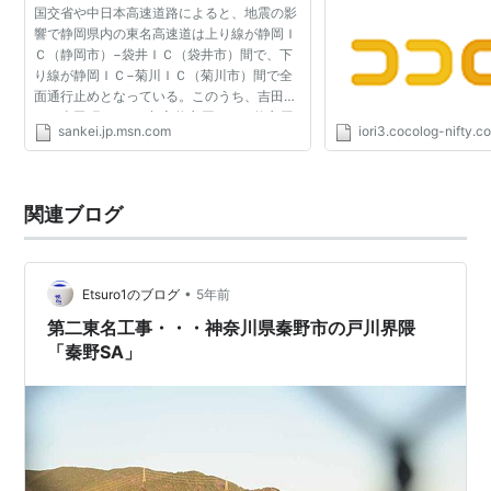
国交省や中日本高速道路によると、地震の影
イゼン」しなかった→
響で静岡県内の東名高速道は上り線が静岡Ｉ
究所の下は第二東名がト
Ｃ（静岡市）−袋井ＩＣ（袋井市）間で、下
漢日乗
り線が静岡ＩＣ−菊川ＩＣ（菊川市）間で全
面通行止めとなっている。このうち、吉田Ｉ
Ｃ（吉田町など）−相良牧之原ＩＣ（牧之原
sankei.jp.msn.com
iori3.cocolog-nifty.c
市）間の一部で路肩が約４０メートルにわた
って崩落しているほか...
関連ブログ
•
Etsuro1のブログ
5年前
第二東名工事・・・神奈川県秦野市の戸川界隈
「秦野SA」