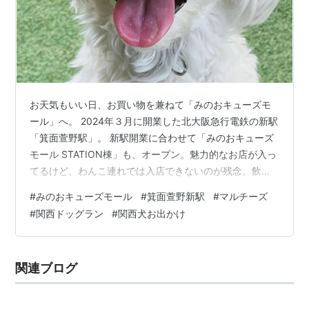
お天気もいい日、お買い物を兼ねて「みのおキューズモ
ール」へ。 2024年３月に開業した北大阪急行電鉄の新駅
「箕面萱野駅」。 新駅開業に合わせて「みのおキューズ
モール STATION棟」も、オープン。魅力的なお店が入っ
てるけど、わんこ連れでは入店できないのが残念。飲食
店が多いし、仕方ないかな。 川が流れる、開放的なロケ
#
みのおキューズモール
#
箕面萱野新駅
#
マルチーズ
ーション。 カルフールとして施設がオープンしたころか
#
関西ドッグラン
#
関西犬お出かけ
ら子どもを連れてよく来ていたけれど、新しい棟がで
き、新駅も開通して、すごくにぎわった感じ。 今回初め
て犬連れで来たけれど、小さい子どもだけでなく、犬の
関連ブログ
お散歩にいい施設だなと、再認識しました。 まず、施設
内にウンチボックスが３箇所。…