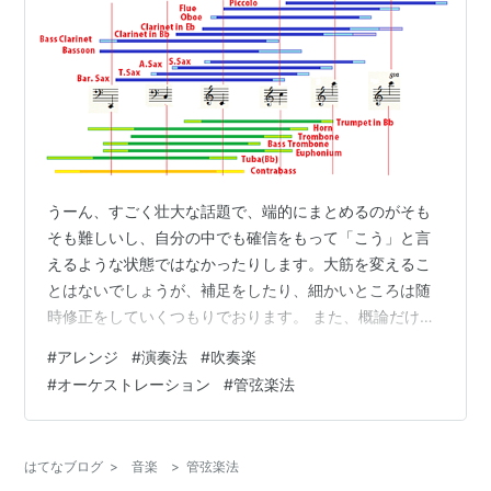
うーん、すごく壮大な話題で、端的にまとめるのがそも
そも難しいし、自分の中でも確信をもって「こう」と言
えるような状態ではなかったりします。大筋を変えるこ
とはないでしょうが、補足をしたり、細かいところは随
時修正をしていくつもりでおります。 また、概論だけで
は、言いつくせず、各楽器毎の考察もシリーズ化するつ
#
アレンジ
#
演奏法
#
吹奏楽
もりでおります。 後から見返したときに、2019年現在、
#
オーケストレーション
#
管弦楽法
37歳の私はこう考えたんだ…という視点の記事を残せる
のも、勉強になるかもしれないし、面白いかもしれませ
んし… ということで、全然まとまっていないのですが、
はてなブログ
>
音楽
>
管弦楽法
書いてみようと思います。 人気曲の分析、演奏のポイン