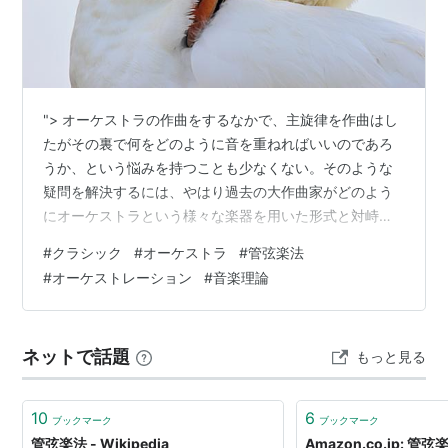
"> オーケストラの作曲をするなかで、主旋律を作曲はし
たがその裏で何をどのように音を重ねればいいのであろ
うか、という悩みを持つことも少なくない。そのような
疑問を解決するには、やはり過去の大作曲家がどのよう
にオーケストラという様々な楽器を用いた形式と対峙し
音楽を作ってきたのか、それらに触れよく観察をし分析
#
クラシック
#
オーケストラ
#
管弦楽法
することが、何かの糸口を得るきっかけになるのではな
#
オーケストレーション
#
音楽理論
いかと考えた。 今回はチャイコフスキー作曲のバレエ
「白鳥の湖」より、「情景」を音源と総譜を元に、筆者
の主観で観察した上に言語化し、主旋律の裏でどのよう
ネットで話題
もっと見る
な音が扱われているのかをテーマに分析していく。 使用
する音源はこちらにリンクを貼ったものである。…
10
6
ブックマーク
ブックマーク
管弦楽法 - Wikipedia
Amazon.co.jp: 管