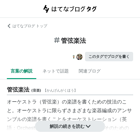
はてなブログ トップ
管弦楽法
このタグでブログを書く
言葉の解説
ネットで話題
関連ブログ
管弦楽法
(
音楽
)
【
かんげんがくほう
】
オーケストラ（
管弦楽
）の楽譜を書くための技法のこ
と。オーケストラに限らずさまざまな楽器編成のアンサ
ンブルの楽譜を書くことをオーケストレーション（英
解説の続きを読む
語：Orchestration）という。管弦楽法とはそのための
技法のことである。また、管弦楽法のことを「オーケス