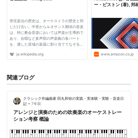
ー・ピストン (著), 邦雄
管弦楽法の歴史は、オーケストラの歴史と同
じだけ古い。中世からルネサンス期頃の音楽
は、特に教会音楽においては声楽が主導的で
あり、合唱など多声部の声楽曲の各パート
を、適した音域の楽器に割り当ててなぞる
（コラ・パルテ形式）というような声楽に従
ja.wikipedia.org
www.amazon.co.jp
属した伴奏形式が多かった。オルガンに加え
て、ヴィオラ・ダ・ガ...
関連ブログ
クラシック作編曲家 田丸和弥の実践・実体験・実験・音楽日
•
記
7年前
アレンジと演奏のための吹奏楽のオーケストレー
ション考察 概論