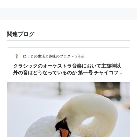
トレーション」ということがある。「オーケストレーシ
ョン」の語には管弦楽法の意味が含まれるからである。
オーケストレーションにあたっては、単に演奏できれば
いいというだけでなく、演奏や練習がなるべく容易であ
関連ブログ
りながら作曲者や演奏者の意図が十分かつ効果的に伝え
られることも求められる。
•
ゆうじの生活と趣味のブログ
2年前
クラシックのオーケストラ音楽において主旋律以
外の音はどうなっているのか 第一号 チャイコフス
キー「白鳥の湖」より「情景」編