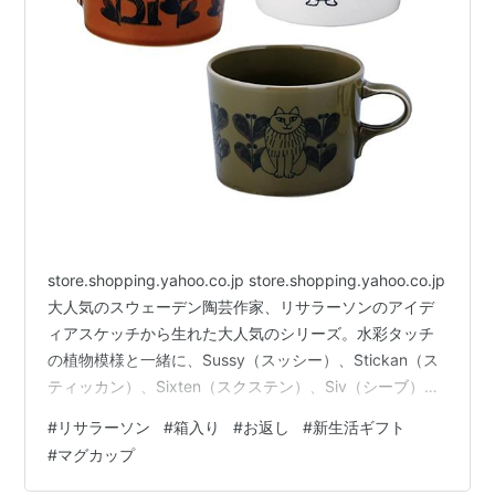
store.shopping.yahoo.co.jp store.shopping.yahoo.co.jp
大人気のスウェーデン陶芸作家、リサラーソンのアイデ
ィアスケッチから生れた大人気のシリーズ。水彩タッチ
の植物模様と一緒に、Sussy（スッシー）、Stickan（ス
ティッカン）、Sixten（スクステン）、Siv（シーブ）の
4匹が可愛い豆皿のセットになりました。専用の紙箱付
#
リサラーソン
#
箱入り
#
お返し
#
新生活ギフト
き。 store.shopping.yahoo.co.jp
#
マグカップ
store.shopping.yahoo.co.jp store.shopping.yahoo.co.jp
箱入りなのでギフトにおすすめです。 入学や就職のお