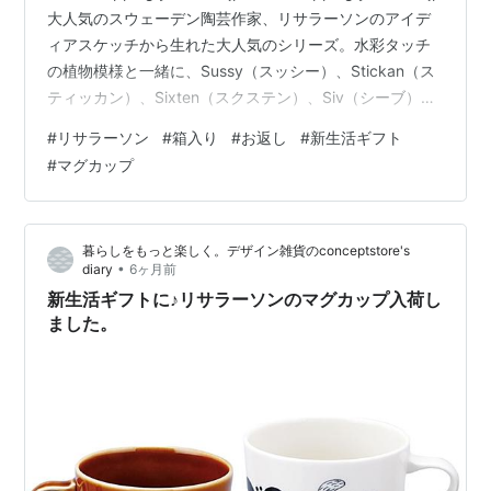
大人気のスウェーデン陶芸作家、リサラーソンのアイデ
ィアスケッチから生れた大人気のシリーズ。水彩タッチ
の植物模様と一緒に、Sussy（スッシー）、Stickan（ス
ティッカン）、Sixten（スクステン）、Siv（シーブ）の
4匹が可愛い豆皿のセットになりました。専用の紙箱付
#
リサラーソン
#
箱入り
#
お返し
#
新生活ギフト
き。 store.shopping.yahoo.co.jp
#
マグカップ
store.shopping.yahoo.co.jp store.shopping.yahoo.co.jp
箱入りなのでギフトにおすすめです。 入学や就職のお
祝…
暮らしをもっと楽しく。デザイン雑貨のconceptstore's
•
diary
6ヶ月前
新生活ギフトに♪リサラーソンのマグカップ入荷し
ました。