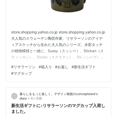
store.shopping.yahoo.co.jp store.shopping.yahoo.co.jp
大人気のスウェーデン陶芸作家、リサラーソンのアイデ
ィアスケッチから生れた大人気のシリーズ。水彩タッチ
の植物模様と一緒に、Sussy（スッシー）、Stickan（ス
ティッカン）、Sixten（スクステン）、Siv（シーブ）の
4匹が可愛い豆皿のセットになりました。専用の紙箱付
#
リサラーソン
#
箱入り
#
お返し
#
新生活ギフト
き。 store.shopping.yahoo.co.jp
#
マグカップ
store.shopping.yahoo.co.jp store.shopping.yahoo.co.jp
箱入りなのでギフトにおすすめです。 入学や就職のお
祝…
暮らしをもっと楽しく。デザイン雑貨のconceptstore's
•
diary
6ヶ月前
新生活ギフトに♪リサラーソンのマグカップ入荷し
ました。