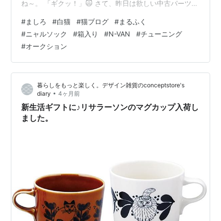
ね～。 「ギクッ！」🙀 さて、昨日は欲しい中古パーツを
無事に落札。他にも必要なものがあるので取り付けはま
#
ましろ
#
白猫
#
猫ブログ
#
まるふく
だまだ先。N-VAN用ですが性能アップになるはずなので
#
ニャルソック
#
箱入り
#
N-VAN
#
チューニング
楽しみだ～👍 ブログランキング参加中！↓ポチっとお願
#
オークション
いします↓にほんブログ村 ↓ ましろのインスタグラム
↓https://www.instagram.com/marufuku300/ ランキン
グ参加中gooからきました
暮らしをもっと楽しく。デザイン雑貨のconceptstore's
•
diary
4ヶ月前
新生活ギフトに♪リサラーソンのマグカップ入荷し
ました。