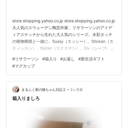
store.shopping.yahoo.co.jp store.shopping.yahoo.co.jp
大人気のスウェーデン陶芸作家、リサラーソンのアイデ
ィアスケッチから生れた大人気のシリーズ。水彩タッチ
の植物模様と一緒に、Sussy（スッシー）、Stickan（ス
ティッカン）、Sixten（スクステン）、Siv（シーブ）の
4匹が可愛い豆皿のセットになりました。専用の紙箱付
#
リサラーソン
#
箱入り
#
お返し
#
新生活ギフト
き。 store.shopping.yahoo.co.jp
#
マグカップ
store.shopping.yahoo.co.jp store.shopping.yahoo.co.jp
箱入りなのでギフトにおすすめです。 入学や就職のお
祝…
•
まるふく家の猫ちゃん日記２
3ヶ月前
箱入りましろ