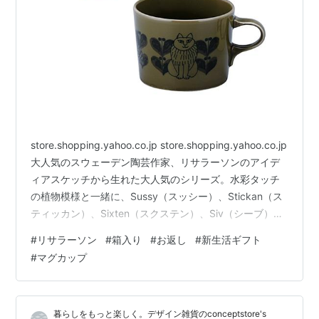
store.shopping.yahoo.co.jp store.shopping.yahoo.co.jp
大人気のスウェーデン陶芸作家、リサラーソンのアイデ
ィアスケッチから生れた大人気のシリーズ。水彩タッチ
の植物模様と一緒に、Sussy（スッシー）、Stickan（ス
ティッカン）、Sixten（スクステン）、Siv（シーブ）の
4匹が可愛い豆皿のセットになりました。専用の紙箱付
#
リサラーソン
#
箱入り
#
お返し
#
新生活ギフト
き。 store.shopping.yahoo.co.jp
#
マグカップ
store.shopping.yahoo.co.jp store.shopping.yahoo.co.jp
箱入りなのでギフトにおすすめです。 入学や就職のお
祝…
暮らしをもっと楽しく。デザイン雑貨のconceptstore's