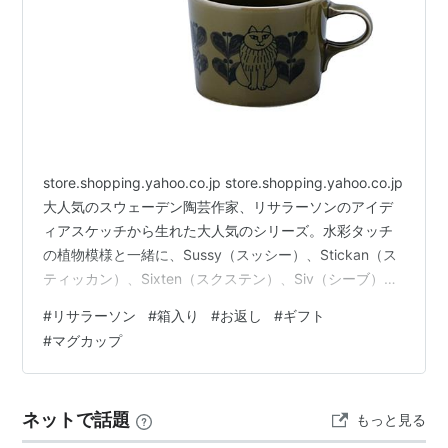
store.shopping.yahoo.co.jp store.shopping.yahoo.co.jp
大人気のスウェーデン陶芸作家、リサラーソンのアイデ
ィアスケッチから生れた大人気のシリーズ。水彩タッチ
の植物模様と一緒に、Sussy（スッシー）、Stickan（ス
ティッカン）、Sixten（スクステン）、Siv（シーブ）の
4匹が可愛い豆皿のセットになりました。専用の紙箱付
#
リサラーソン
#
箱入り
#
お返し
#
ギフト
き。 store.shopping.yahoo.co.jp
#
マグカップ
store.shopping.yahoo.co.jp store.shopping.yahoo.co.jp
箱入りなのでギフトにおすすめです。 入学や就職のお
祝…
ネットで話題
もっと見る