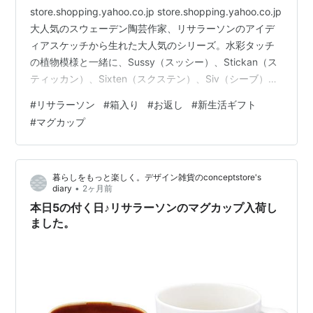
store.shopping.yahoo.co.jp store.shopping.yahoo.co.jp
大人気のスウェーデン陶芸作家、リサラーソンのアイデ
ィアスケッチから生れた大人気のシリーズ。水彩タッチ
の植物模様と一緒に、Sussy（スッシー）、Stickan（ス
ティッカン）、Sixten（スクステン）、Siv（シーブ）の
4匹が可愛い豆皿のセットになりました。専用の紙箱付
#
リサラーソン
#
箱入り
#
お返し
#
新生活ギフト
き。 store.shopping.yahoo.co.jp
#
マグカップ
store.shopping.yahoo.co.jp store.shopping.yahoo.co.jp
箱入りなのでギフトにおすすめです。 入学や就職のお
祝…
暮らしをもっと楽しく。デザイン雑貨のconceptstore's
•
diary
2ヶ月前
本日5の付く日♪リサラーソンのマグカップ入荷し
ました。