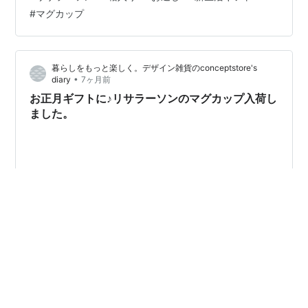
き。 store.shopping.yahoo.co.jp
#
マグカップ
store.shopping.yahoo.co.jp store.shopping.yahoo.co.jp
箱入りなのでギフトにおすすめです。 入学や就職のお
祝…
暮らしをもっと楽しく。デザイン雑貨のconceptstore's
•
diary
7ヶ月前
お正月ギフトに♪リサラーソンのマグカップ入荷し
ました。