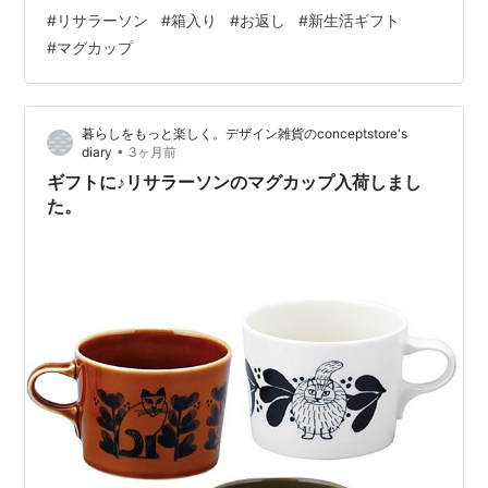
4匹が可愛い豆皿のセットになりました。専用の紙箱付
#
リサラーソン
#
箱入り
#
お返し
#
新生活ギフト
き。 store.shopping.yahoo.co.jp
#
マグカップ
store.shopping.yahoo.co.jp store.shopping.yahoo.co.jp
箱入りなのでギフトにおすすめです。 入学や就職のお
祝…
暮らしをもっと楽しく。デザイン雑貨のconceptstore's
•
diary
3ヶ月前
ギフトに♪リサラーソンのマグカップ入荷しまし
た。