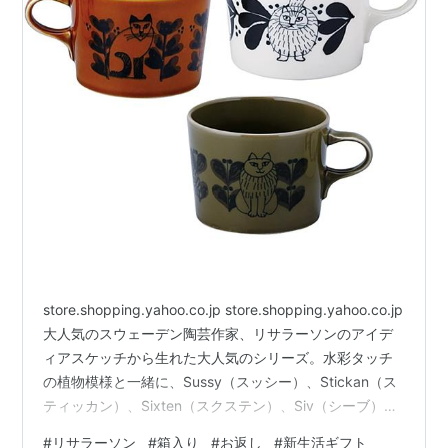
store.shopping.yahoo.co.jp store.shopping.yahoo.co.jp
大人気のスウェーデン陶芸作家、リサラーソンのアイデ
ィアスケッチから生れた大人気のシリーズ。水彩タッチ
の植物模様と一緒に、Sussy（スッシー）、Stickan（ス
ティッカン）、Sixten（スクステン）、Siv（シーブ）の
4匹が可愛い豆皿のセットになりました。専用の紙箱付
#
リサラーソン
#
箱入り
#
お返し
#
新生活ギフト