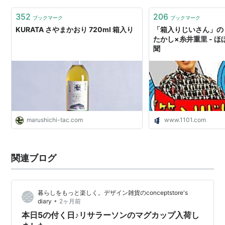
352
206
ブックマーク
ブックマーク
KURATA さやまかおり 720ml 箱入り
「箱入りじいさん」の
たかし×糸井重里 - 
聞
marushichi-tac.com
www.1101.com
関連ブログ
暮らしをもっと楽しく。デザイン雑貨のconceptstore's
•
diary
2ヶ月前
本日5の付く日♪リサラーソンのマグカップ入荷し