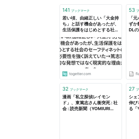
141
53
ブックマーク
若い頃、由緒正しい「大金持
「元
ち」と話す機会があったが、
ずか
生活保護をはじめとする社会
DL
のセーフティネットの必要性
語」
を強く訴えていた→篤志家的
ーリー 
な発想ではなく現実的な理由
があった
togetter.com
fl
32
27
ブックマーク
ブ
漫画「私立探偵レイモン
シェ
ド」、東篤志さん衝突死 : 社
伸び
会 : 読売新聞（YOMIURI
る「
ONLINE）
まだ