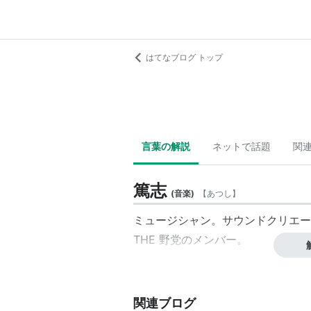
はてなブログ トップ
言葉の解説
ネットで話題
関
篤志
(
音楽
)
【
あつし
】
ミュージシャン。サウンドクリエー
THE 野党のメンバー。
関連ブログ