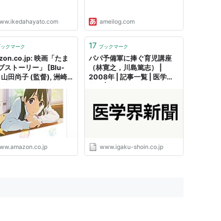
ww.ikedahayato.com
ameilog.com
17
ブックマーク
ブックマーク
zon.co.jp: 映画「たま
パパ予備軍に捧ぐ育児講座
ストーリー」 [Blu-
（林寛之，川島篤志） |
]: 山田尚子 (監督), 洲崎
2008年 | 記事一覧 | 医学界
出演), 田丸篤志 (出演),
新聞 | 医学書院
希 (出演), 長妻樹里
): DVD
ww.amazon.co.jp
www.igaku-shoin.co.jp