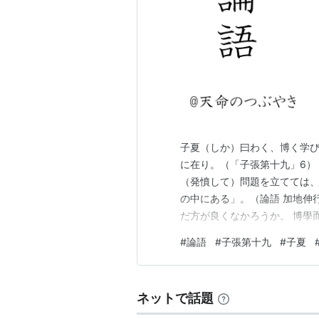
子夏（しか）曰わく、博く学び
に在り。（「子張第十九」6）
（発憤して）問題を立てては、
の中にある」。（論語 加地伸
だ方が良くなかろうか。 博學
て、志を篤くする。 篤志、あ
#
論語
#
子張第十九
#
子夏
思、知らないことを身近な問題
切に問うこと。 子夏は、「仁
ネットで話題