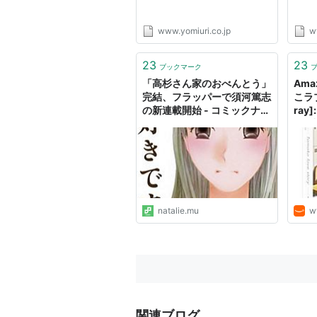
www.yomiuri.co.jp
w
23
23
ブックマーク
「高杉さん家のおべんとう」
Ama
完結、フラッパーで須河篤志
こラブ
の新連載開始 - コミックナタ
ray
リー
綾 (
金子有
(出演
natalie.mu
w
関連ブログ