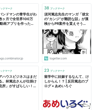
38
ブックマーク
ブックマーク
バンドマンの青学生がわ
須河篤志先生のマンガ「彼女
数ヶ月で全世界100万
の”カンジ”が難読な話」が漢
の動画アプリを作った物
検からPR案件を貰えそうな
瀧嶋篤志さんの起業スト
レベル
| flags
ags.combinator.jp
togetter.com
23
ックマーク
ブックマーク
アハウスビジネスはまだ
留学中に妊娠するなんて、け
る。林篤志さんが仕掛け
しからん！？ | 反田篤志のブ
屯所」がすばらしい！｜
ログ « あめいろぐ
仮想通貨持ってないの？