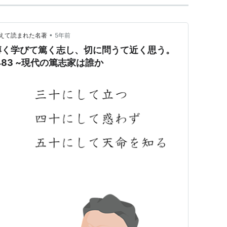
•
えて読まれた名著
5年前
博く学びて篤く志し、切に問うて近く思う。
.483 ~現代の篤志家は誰か