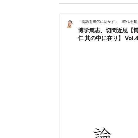
「論語を現代に活かす」 時代を超
博学篤志、切問近思【
仁 其の中に在り】 Vol