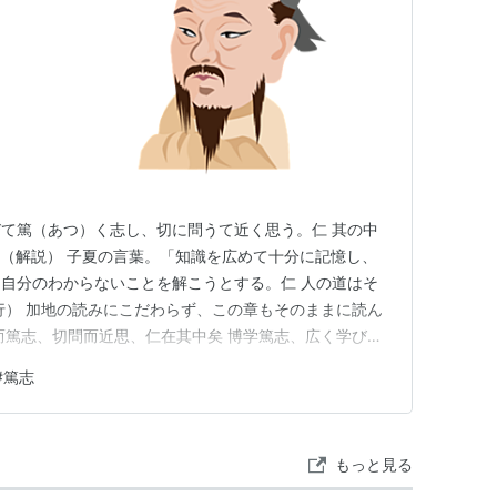
て篤（あつ）く志し、切に問うて近く思う。仁 其の中
 （解説） 子夏の言葉。「知識を広めて十分に記憶し、
自分のわからないことを解こうとする。仁 人の道はそ
行） 加地の読みにこだわらず、この章もそのままに読ん
而篤志、切問而近思、仁在其中矣 博学篤志、広く学び
ついこころざし。協力援助する気持をもつこと 切問近
#
篤志
として取り上げ、熱心に問いただして考える。 切問、
」はその中にあるんだな…
もっと見る