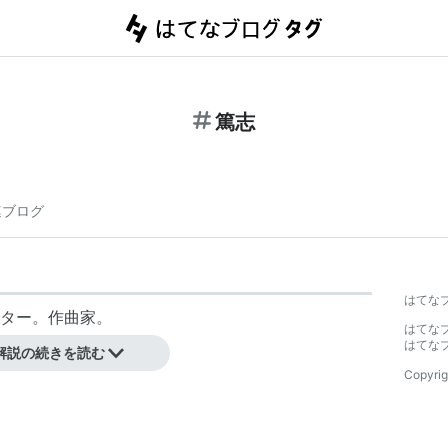
篤志
連ブログ
はてな
ター。作曲家。
はてな
はてな
解説の続きを読む
Copyrig