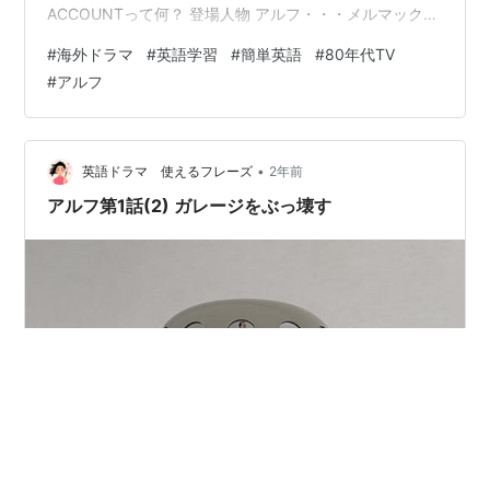
ACCOUNTって何？ 登場人物 アルフ・・・メルマック星
から避難してきた毛もじゃのエイリアン ♠︎ウィリー・・・
#
海外ドラマ
#
英語学習
#
簡単英語
#
80年代TV
タナー家のお父さん 地味な風体だが博学で多趣味 ❤︎ケイ
#
アルフ
ト・・・タナー家のお母さん 家の中でもおしゃれ 料理は
あまり得意でない ♦︎リン・・・しっかり者の高校生 ボー
イフレンドの変わる頻度が早い ♣︎ブライアン・・・小学1
年生くらいの男の…
•
英語ドラマ 使えるフレーズ
2年前
アルフ第1話(2) ガレージをぶっ壊す