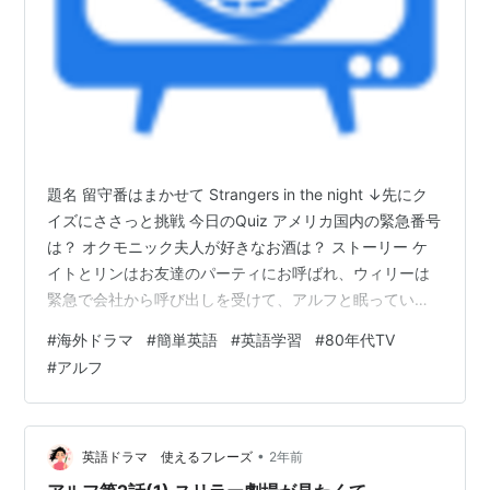
題名 留守番はまかせて Strangers in the night ↓先にク
イズにささっと挑戦 今日のQuiz アメリカ国内の緊急番号
は？ オクモニック夫人が好きなお酒は？ ストーリー ケ
イトとリンはお友達のパーティにお呼ばれ、ウィリーは
緊急で会社から呼び出しを受けて、アルフと眠っている
ブライアンを留守番させるか一瞬迷ったのち、お隣のオ
#
海外ドラマ
#
簡単英語
#
英語学習
#
80年代TV
クモニック夫人に来てもらうことにしました。夫人はリ
#
アルフ
ビングでスリラー劇場を観ながら留守を守るだけの簡単
なミッションだと油断していたのですが・・・ 登場人物
アルフ・・・メルマック星から避難してきた毛もじゃの
エイリアン ♠︎ウィリー・・・タナー家のお父さん 地味
•
英語ドラマ 使えるフレーズ
2年前
な…