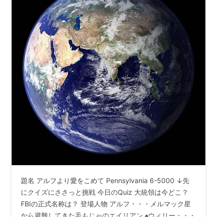
題名 アルフより愛をこめて Pennsylvania 6-5000 ↓先
にクイズにささっと挑戦 今日のQuiz 大統領は今どこ？
FBIの正式名称は？ 登場人物 アルフ・・・メルマック星
から避難してきた毛もじゃのエイリアン ♠︎ウィリー・・・