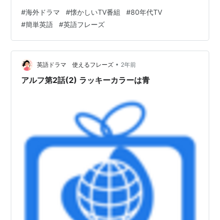
んじゃないか、と。アルフは容疑を晴らすために、どう
#
海外ドラマ
#
懐かしいTV番組
#
80年代TV
するのでしょうか？ 登場人物 アルフ・・・メルマック星
#
簡単英語
#
英語フレーズ
から避難してきた毛もじゃのエイリアン ♠︎ウィリー・・・
タナー家のお父さん 地味な風体だが博学で多趣味 ❤︎ケイ
ト・・・タナー家のお母さん 家の中でもおしゃれ 料理は
あまり得意でない ♦︎リン・・・しっかり者…
•
英語ドラマ 使えるフレーズ
2年前
アルフ第2話(2) ラッキーカラーは青