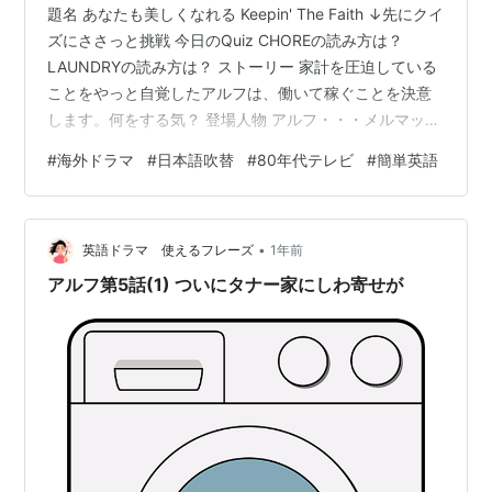
題名 あなたも美しくなれる Keepin' The Faith ↓先にクイ
ズにささっと挑戦 今日のQuiz CHOREの読み方は？
LAUNDRYの読み方は？ ストーリー 家計を圧迫している
ことをやっと自覚したアルフは、働いて稼ぐことを決意
します。何をする気？ 登場人物 アルフ・・・メルマック
星から避難してきた毛もじゃのエイリアン ♠︎ウィリ
#
海外ドラマ
#
日本語吹替
#
80年代テレビ
#
簡単英語
ー・・・タナー家のお父さん 地味な風体だが博学で多趣
味 ❤︎ケイト・・・タナー家のお母さん 家の中でもおしゃ
れ 料理はあまり得意でない ♦︎リン・・・しっかり者の高
•
校生 ボーイフレンドの変わる頻度が早い ♣︎ブライア
英語ドラマ 使えるフレーズ
1年前
ン・・・小学1年生くらいの男の子 おっと…
アルフ第5話(1) ついにタナー家にしわ寄せが