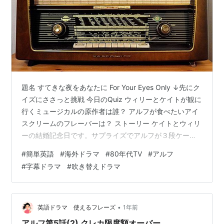
題名 すてきな夜をあなたに For Your Eyes Only ↓先にク
イズにささっと挑戦 今日のQuiz ウィリーとケイトが観に
行くミュージカルの原作者は誰？ アルフが食べたいアイ
スクリームのフレーバーは？ ストーリー ケイトとウィリ
ーの結婚記念日です。サプライズでアルフが３段ケーキ
を用意しました。仕上げに字を描いているけど、それは
#
簡単英語
#
海外ドラマ
#
80年代TV
#
アルフ
チョコクリームではなく、歯磨き粉...ぅわお 登場人物 ア
#
字幕ドラマ
#
吹き替えドラマ
ルフ・・・メルマック星から避難してきた毛もじゃのエ
イリアン ♠︎ウィリー・・・タナー家のお父さん 地味な風
体だが博学で多趣味 ❤︎ケイト・・・タナー家のお母さん
家の中でもおしゃれ 料理はあまり得意でない…
•
英語ドラマ 使えるフレーズ
1年前
アルフ第5話(2) クレカ限度額オーバー