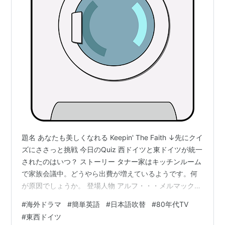
題名 あなたも美しくなれる Keepin' The Faith ↓先にクイ
ズにささっと挑戦 今日のQuiz 西ドイツと東ドイツが統一
されたのはいつ？ ストーリー タナー家はキッチンルーム
で家族会議中。どうやら出費が増えているようです。何
が原因でしょうか。 登場人物 アルフ・・・メルマック星
から避難してきた毛もじゃのエイリアン ♠︎ウィリー・・・
#
海外ドラマ
#
簡単英語
#
日本語吹替
#
80年代TV
タナー家のお父さん 地味な風体だが博学で多趣味 ❤︎ケイ
#
東西ドイツ
ト・・・タナー家のお母さん 家の中でもおしゃれ 料理は