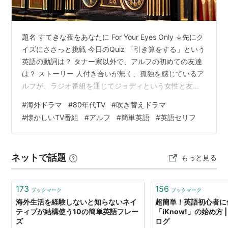
題名 すてきな夜をあなたに For Your Eyes Only ↓先にク
イズにささっと挑戦 今日のQuiz 「引き算をする」という
英語の動詞は？ タナー家以外で、アルフの初めての友達
は？ ストーリー 人付き合いが無く、孤独を感じているア
ルフが、ラジオ番組を通じてジョディという女性と友達
になりました。電話で話すだけじゃ物足りなくなり、会
#
海外ドラマ
#
80年代TV
#
吹き替えドラマ
いたいけどエイリアンの身では無理…。リンがこっそり
#
懐かしいTV番組
#
アルフ
#
簡単英語
#
英語セリフ
助け舟を出します。 登場人物 アルフ・・・メルマック星
から避難してきた毛もじゃのエイリアン ♠︎ウィリー・・・
タナー家のお父さん 地味な風体だが博学で多趣味 ❤︎ケイ
ネットで話題
もっと見る
ト・・・タナー家のお母さん 家の中でもおしゃれ…
173
156
ブックマーク
ブックマーク
海外生活を経験しないと知らないネイ
超簡単！英語初心者に
ティブが結構使う10の簡単英語フレー
「iKnow!」の始め方 
ズ
ログ