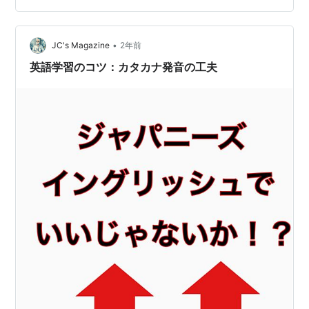
あまり得意でない ♦︎リン・・・しっかり者の高校生 ボー
イフレンドの変わる頻度が早い ♣︎ブライアン・・・小学1
年生くらいの男の子 おっとり・優…
•
JC's Magazine
2年前
英語学習のコツ：カタカナ発音の工夫