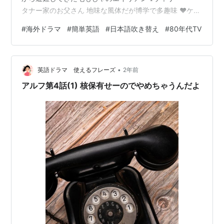
タナー家のお父さん 地味な風体だが博学で多趣味 ❤︎ケイ
ト・・・タナー家のお母さん 家の中でもおしゃれ 料理は
#
海外ドラマ
#
簡単英語
#
日本語吹き替え
#
80年代TV
あまり得意でない ♦︎リン・・・しっかり者の高校生 ボー
イフレンドの変わる頻度が早い ♣︎ブライアン・・・小学1
年生くらいの男の子 おっとり・優しい子 ストーリー ア
•
ルフは夜の討論番組を観た後、地球の将来を憂いて、大
英語ドラマ 使えるフレーズ
2年前
統領に直訴しようと考えます。 セ…
アルフ第4話(1) 核保有せーのでやめちゃうんだよ