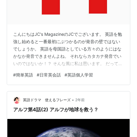
こんにちはJC's MagazineのJCでございます。 英語を勉
強し始めると一番最初にぶつかるのが発音の壁ではない
でしょうか。 英語を母国語としている方々のようにはな
かなか発音できませんよね。 それならカタカナ発音でい
いのではないか！？ そんな風に私は思います。 だってネ
イティブ・スピーカーにはなれないから 逆を想像しても
#
簡単英語
#
日常英会話
#
英語個人学習
らえればわかりやすいと思います。 海外から日本へきた
外個人の方が、どんなに長く日本で生活をしても我々の
ような日本語を話せるようになるのは難しいですよね。
•
それは彼らが最初に覚えた言葉が彼らの国の言葉だから
英語ドラマ 使えるフレーズ
2年前
です。 デイブ・スペクターさん、厚切りジェイソンさ
アルフ第4話(2) アルフが地球を救う？
ん、モーリー・ロバー…