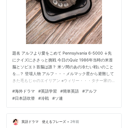
題名 アルフより愛をこめて Pennsylvania 6-5000 ↓先
にクイズにささっと挑戦 今日のQuiz 1986年当時の米首
脳とソビエト首脳は誰？ 米ソ間のあの冷たい戦いのこと
を...？ 登場人物 アルフ・・・メルマック星から避難して
きた毛もじゃのエイリアン ♠︎ウィリー・・・タナー家のお
父さん 地味な風体だが博学で多趣味 ❤︎ケイト・・・タナ
#
海外ドラマ
#
英語学習
#
簡単英語
#
アルフ
ー家のお母さん 家の中でもおしゃれ 料理はあまり得意で
#
日本語吹替
#
冷戦
#
ソ連
ない ♦︎リン・・・しっかり者の高校生 ボーイフレンドの
変わる頻度が早い ♣︎ブライアン・・・小学1年生くらいの
男の子 おっとり・優しい子 ストーリー アルフは夜の討
論番組を観ながらイチ視聴者…
•
英語ドラマ 使えるフレーズ
2年前