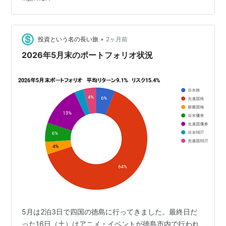
は、一切ありません。これもFIRE生活の地味なメリット
です。 どうせなら可能な限り、多くの試合を見たいと思
い、DAZNに加入しました。ワールドカップが終わったら
解約するつもりですが、現地観戦する諸費用（チケット
•
投資という名の長い旅
2ヶ月前
代、ホテル代、飛行機代）と比べたら安い…
2026年5月末のポートフォリオ状況
5月は2泊3日で四国の徳島に行ってきました。最終日だ
った16日（土）はアニメ・イベントが徳島市内で行われ