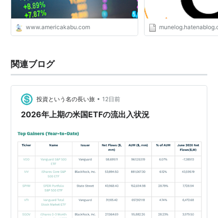
www.americakabu.com
munelog.hatenablog
関連ブログ
•
投資という名の長い旅
12日前
2026年上期の米国ETFの流出入状況