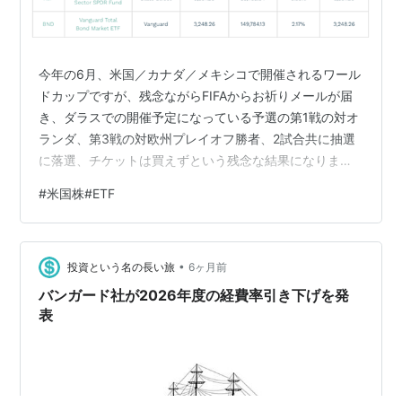
今年の6月、米国／カナダ／メキシコで開催されるワール
ドカップですが、残念ながらFIFAからお祈りメールが届
き、ダラスでの開催予定になっている予選の第1戦の対オ
ランダ、第3戦の対欧州プレイオフ勝者、2試合共に抽選
に落選、チケットは買えずという残念な結果になりまし
た。 ダラス・カウボーイズの本拠地である8万人収容と
#
米国株#ETF
いう巨大スタジアムでも、抽選に当たらないという厳し
い現実、ワールドカップだけではなく、欧州主要リーグ
の試合でもそうですが、簡単に見に行ける時代ではなく
•
なりました。手軽に見に行けるのはJリーグの試合だけで
投資という名の長い旅
6ヶ月前
すね。 残された手段は、ラスト・ミニッツ・セール（今
バンガード社が2026年度の経費率引き下げを発
後チケットの追加販売があればですが…
表