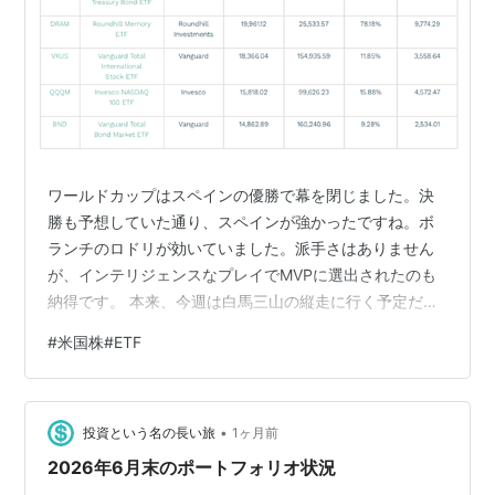
ワールドカップはスペインの優勝で幕を閉じました。決
勝も予想していた通り、スペインが強かったですね。ボ
ランチのロドリが効いていました。派手さはありません
が、インテリジェンスなプレイでMVPに選出されたのも
納得です。 本来、今週は白馬三山の縦走に行く予定だっ
たのですが、大学時代の先輩が、法人税の申告業務で忙
#
米国株#ETF
しいということで、山小屋の予約を8月の終わりに変更す
ることにしました。 その代わりに、その先輩と日帰りで
日本百名山の谷川岳に行ってきました。標高2千メートル
•
弱の山頂付近は、雲に覆われてガスガスで強風だったの
投資という名の長い旅
1ヶ月前
で、暑くはありませんでしたが、晴れていた山頂までの
2026年6月末のポートフォリオ状況
途中の道のりは暑すぎました。多めの水2.…