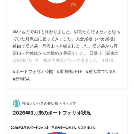
早いもので4月も終わりました。以前から行きたいと思っ
ていた丹沢山に登ってきました。大倉尾根（バカ尾根）
経由で塔ノ岳、丹沢山へと縦走しました。塔ノ岳から丹
沢山への稜線からの眺めが最高でした。 日帰り（厳密に
は0泊2日）で、初めて香港に行ってきました。4月16日
（木）の早朝に香港に到着して、丸一日を過ごし、その
#
ポートフォリオ公開
#
米国株#ETF
#
積み立てNISA
日の深夜便で香港を出発、翌日4月17日（金）の早朝に羽
#
新NISA
田着という弾丸旅行でした。予定していた場所、全てを
回ることは出来ませんでしたが、活気を感じる面白い街
でした。4月でも歩き回っていると暑かったので、夏に行
きたいとは思いませんが、次回は冬に行って、宿泊しよ
•
投資という名の長い旅
4ヶ月前
うと思います。 ①ビクトリア・ピーク…
2026年3月末のポートフォリオ状況