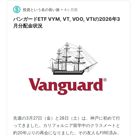
るケースも多いと思いますが、そのロンドンにいる友人
は、既に日本の金融機関を退職しており、現地（ローカ
•
投資という名の長い旅
4ヶ月前
ル）での転職に成功して、債券トレーダーとして頑…
バンガードETF VYM, VT, VOO, VTIの2026年3
月分配金状況
先週の3月27日（金）と28日（土）は、神戸に初めて行
ってきました。カリフォルニア留学中のクラスメートと
約20年ぶりの再会になりました。その友人もFIRE済み、