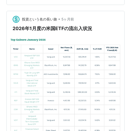
人にとっては割安になること、衆院選で圧勝した高市政
権の積極財政により更にインフレになることを考えれ
ば、今後、中古価格も上昇していく可能性が高いと考え
•
投資という名の長い旅
5ヶ月前
ました。インフレの時代…
2026年1月度の米国ETFの流出入状況