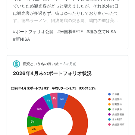
ていたため観光客がどっと増えましたが、それ以外の日
は観光客が多過ぎず、街はゆったりしており良かったで
す。徳島ラーメン、阿波尾鶏の焼き鳥、鳴門の鯛は美味
しかったです。 ①鳴門の渦潮クルーズ ②第一番札所・
#
ポートフォリオ公開
#
米国株#ETF
#
積み立てNISA
霊山寺 ③阿波国一ノ宮・大麻比古神社 第一次世界大戦
#
新NISA
中に中国で捕らえられたドイツ人捕虜が作ったとされる
眼鏡橋 ④徳島市内スナップ 2026年5月末のポートフォ
リオですが、4月に引き続き、5月も好調で過去最高値を
更新しました。各資産クラスの比率ですが、先月の4月と
•
投資という名の長い旅
3ヶ月前
同様、インデックス系のバンガード…
2026年4月末のポートフォリオ状況