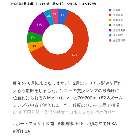
昨年の10月以来になりますが、2月はデジカメ関連で再び
大きな散財をしました。ソニーの交換レンズの最高峰に
位置付けられるG Masterレンズの70-200mm F2.8ズーム
レンズを中古で購入しました。程度の良い中古品で相場
は30万円前後、普通の感覚ではありえない位の価格です
が、程度の良い中古品が28万円で見つかったので、思い
#
ポートフォリオ公開
#
米国株#ETF
#
積み立てNISA
きって購入しました。 新宿の中古カメラ店も、圧倒的に
#
新NISA
外国人が多いのが現実で、円安になればなるほど、外国