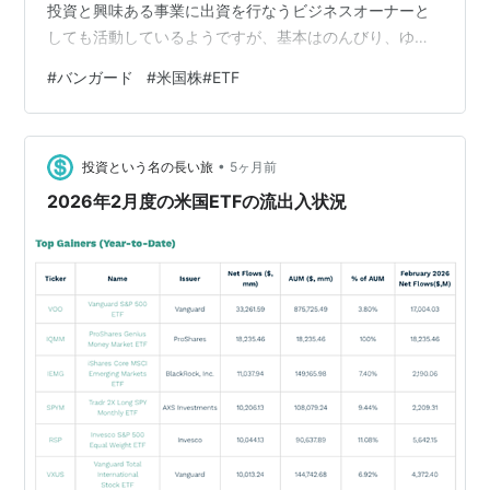
投資と興味ある事業に出資を行なうビジネスオーナーと
しても活動しているようですが、基本はのんびり、ゆっ
たりと過ごしているようで、久しぶりに一緒に酒を飲
#
バンガード
#
米国株#ETF
み、お互い、FIRE話に花が咲きました。 家族と会うのは
初めてでしたが、神戸で神戸牛を食べるという日本旅行
の最大の目的の一つを楽しんでくれたようで良かったで
•
す。私も普段、神奈川県に住んでいると、高級な和牛を
投資という名の長い旅
5ヶ月前
食べることは殆どないので、良い経験になりました。 神
2026年2月度の米国ETFの流出入状況
戸は横浜に似た雰囲気を感じる街で、…