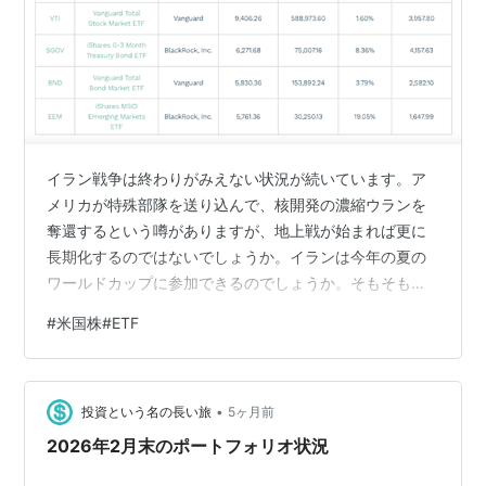
イラン戦争は終わりがみえない状況が続いています。ア
メリカが特殊部隊を送り込んで、核開発の濃縮ウランを
奪還するという噂がありますが、地上戦が始まれば更に
長期化するのではないでしょうか。イランは今年の夏の
ワールドカップに参加できるのでしょうか。そもそもワ
ールドカップ自体も平穏無事に開催できるのかどうか、
#
米国株#ETF
不透明なままです。心配しすぎと言われるかもしれませ
んが、私のような素人目線でみても、世界中から人が沢
山集まるワールドカップはテロリストにとっては絶好の
•
ターゲットになるのではないかと考えてしまいます。幸
投資という名の長い旅
5ヶ月前
か不幸か、今回のワールドカップのチケットの抽選には
2026年2月末のポートフォリオ状況
外れてしまいましたが。 ヨーロッパに行くのも同様に…