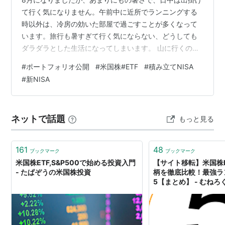
て行く気になりません。午前中に近所でランニングする
時以外は、冷房の効いた部屋で過ごすことが多くなって
います。旅行も暑すぎて行く気にならない、どうしても
ダラダラとした生活になってしまいます。 山に行くので
あれば、涼を求めて最低でも2千メートル以上の山に行き
#
ポートフォリオ公開
#
米国株#ETF
#
積み立てNISA
たいと思っています。近所の低山では暑すぎて行く気に
#
新NISA
なりません。今月末には7月から延期した白馬三山の縦走
の予定がありますので、今のところ白馬三山以外で、ど
こかの山に泊まりがけで行く予定はありません。 2026年
ネットで話題
もっと見る
7月のポートフォリオですが、月末の日米協調介入による
円高影響もあり、総資産額は、久しぶ…
161
48
ブックマーク
ブックマーク
米国株ETF,S&P500で始める投資入門
【サイト移転】米国株
- たぱぞうの米国株投資
柄を徹底比較！最強ラ
5【まとめ】 - むねろ