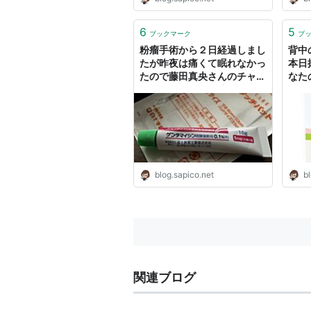
6
5
ブックマーク
ブ
粉瘤手術から２日経過しまし
背中
たが昨夜は痛くて眠れなかっ
本日
たので藤田真央さんのチャイ
なた
コンファイナルの演奏を聴い
ていました - みんなたのしく
すごせたら
blog.sapico.net
bl
関連ブログ