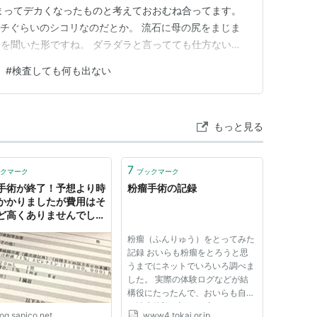
まってデカくなったものと考えておおむね合ってます。
ンチぐらいのシコリなのだとか。 流石に母の尻をまじま
を聞いた形ですね。 ダラダラと言ってても仕方ないの
ます。 母病院行き、粉瘤だと診断 ⇩ 即日で診断結果か
#
検査しても何も出ない
膏塗って炎症抑えてねと出される ⇩ 後日大病院で手術し
される感覚…
もっと見る
7
クマーク
ブックマーク
手術が終了！予想より時
粉瘤手術の記録
かかりましたが費用はそ
ど高くありませんでした
みんなたのしくすごせたら
粉瘤（ふんりゅう）をとってみた
記録 おいらも粉瘤をとろうと思
うまでにネットでいろいろ調べま
した。 実際の体験ログなどが結
構役にたったんで、おいらも自分
の治療体験を記録に残してみまし
og.sapico.net
www4.tokai.or.jp