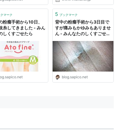
た。 やっぱりまず気になったの
が治療費だな。 今回おいらがか
かった治療費は以下の通りです。
5
ックマーク
ブックマーク
初 診…………………2,380円（問
の粉瘤手術から10日、
背中の粉瘤手術から3日目で
診等）...
抜糸してきました - みん
すが痛みもかゆみもありませ
のしくすごせたら
ん - みんなたのしくすごせた
ら
og.sapico.net
blog.sapico.net