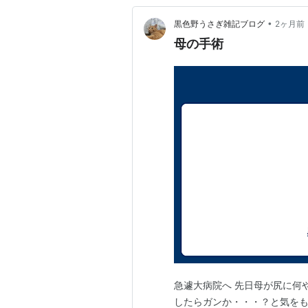
•
黒色野うさぎ雑記ブログ
2ヶ月前
母の手術
急遽大病院へ 先日母が尻に何
したらガンか・・・？と気を