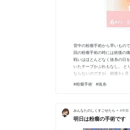
背中の粉瘤手術から早いもので丸10
回の粉瘤手術の時には術後の
戦いはほとんどなく抜糸の日を迎える
いたテープかぶれもなし。 と
ならないのですが、術後3ヶ月
た。 以前にテープかぶれでひ
#
粉瘤手術
#
抜糸
よ。 アトファイン ニチバン 帝
チバ…
•
みんなたのしくすごせたら
4年前
明日は粉瘤の手術です