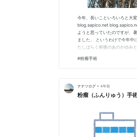
今年、長いこといろいろと大変だった
blog.sapico.net blog.sapic
ようと思っていたのですが、暑
ました。 というわけで今年中
たしばらく術後のあのかゆみ
まいますが、また炎症を起こ
#
粉瘤手術
ってきます。 それにしてもこ
•
ナナツログ
4年前
粉瘤（ふんりゅう）手