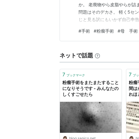
か。 老廃物やら皮脂やらが詰
問題はそのデカさ。 軽く5セ
じと見る訳にもいかず自己申告
でダイジェストでお送りいたし
#
手術
#
粉瘤手術
#
母 手術
ら手術決定 ⇩ 手術日決定、軟
て即帰宅。麻酔されてツンツン
ネットで話題
7
7
ブックマーク
ブッ
粉瘤手術をまたまたすること
粉瘤
になりそうです - みんなたの
間は
しくすごせたら
れほ
- 
blog.sapico.net
bl