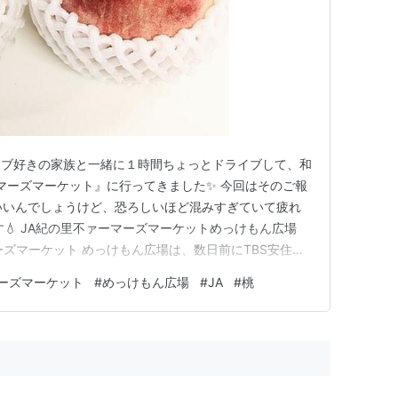
イブ好きの家族と一緒に１時間ちょっとドライブして、和
ーマーズマーケット』に行ってきました✨ 今回はそのご報
いいんでしょうけど、恐ろしいほど混みすぎていて疲れ
す💧 JA紀の里不ァーマーズマーケットめっけもん広場
ーズマーケット めっけもん広場は、数日前にTBS安住さ
ところです。 その番組で紹介された桃🍑の美味しそう
ーズマーケット
#
めっけもん広場
#
JA
#
桃
だとドライブにもいい距離だし、ドライブがてら桃を買
てきました。 …