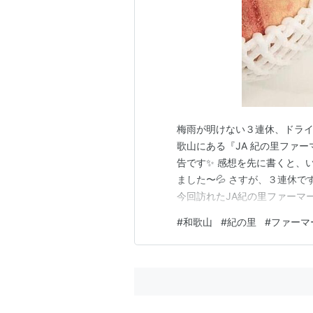
梅雨が明けない３連休、ドラ
歌山にある『JA 紀の里ファ
告です✨ 感想を先に書くと、
ました〜💦 さすが、３連休で
今回訪れたJA紀の里ファーマ
んの朝の番組で紹介されていた
#
和歌山
#
紀の里
#
ファーマ
なことといったら！ 自宅から
いに行こうか！ と家族で行っ