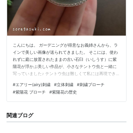
こんにちは。 ガーデニングが得意なお義姉さんから、ラ
インで美しい画像が送られてきました。 そこには、使わ
れずに庭に放置されたままの古い石臼（いしうす）に紫
陽花が浮かぶ美しい作品が、小さなテントウ虫と一緒に
写っていました♪ テントウ虫は難しくて私には再現できま
せんが（笑）、色鮮やかな『紫陽花』のエアリー(airy)刺
#
エアリー(airy)刺繍
#
立体刺繍
#
刺繍ブローチ
繍を刺してみました。 今回は、雨に映える『紫陽花 ブロ
#
紫陽花 ブローチ
#
紫陽花の歴史
ーチ（2）』をご紹介します。 ※「エアリー(airy)刺繍」
についてはこちらをご覧ください。
関連ブログ