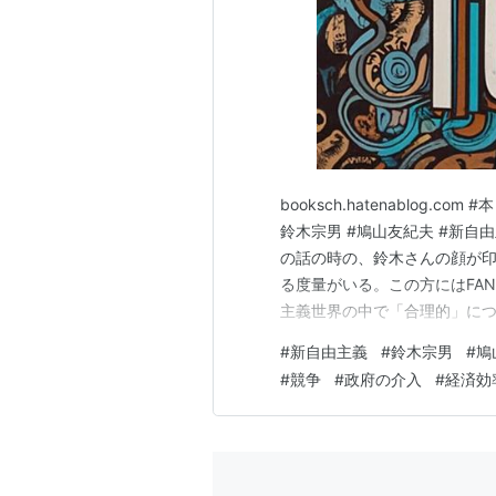
booksch.hatenablog.c
鈴木宗男 #鳩山友紀夫 #新自
の話の時の、鈴木さんの顔が
る度量がいる。この方にはFA
主義世界の中で「合理的」に
し、政府の介入を最小限にす
#
新自由主義
#
鈴木宗男
#
鳩
中で、「合理的」と「生産性
#
競争
#
政府の介入
#
経済効
や?と考え…