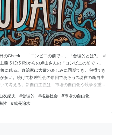
om #本日のCheck … 「コンビニの前で～」「合理的とは?」| #
由主義 51分51秒からの鳩山さんの「コンビニの前で～」
印象に残る。政治家は大衆の哀しみに同期でき、包摂でき
Nが多い。続けて格差社会の原因であろう?:現在の新自由
ついて考える。新自由主義は、市場の自由化や競争を重視
ることで経済の効率性や成長を追求する考え方です。その
山友紀夫
#
合理的
#
格差社会
#
市場の自由化
」は重要な概念とされています。で、合理的とはなんぞ
率性
#
成長追求