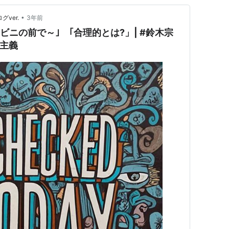
•
グver.
3年前
ンビニの前で～｣ ｢合理的とは?」| #鈴木宗
由主義