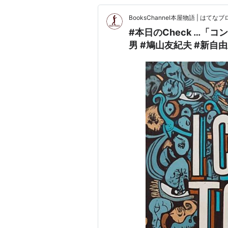
BooksChannel本屋物語 | はてなブロ
#本日のCheck …「コ
男 #鳩山友紀夫 #新自