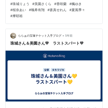
#
珠城りょう
#
美園さくら
#
香咲蘭
#
楓ゆき
#
桜奈あい
#
颯希有翔
#
蒼真せれん
#
夏風季々
#
摩耶裕
•
ららぁの宝塚チケット入手ブログ
5年前
珠城さん＆美園さん💛 ラストスパート💛