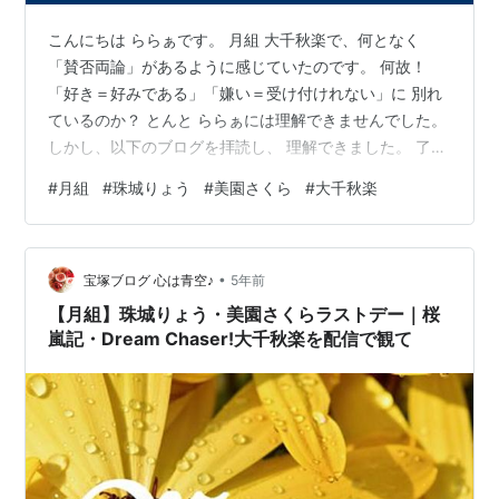
こんにちは ららぁです。 月組 大千秋楽で、何となく
「賛否両論」があるように感じていたのです。 何故！
「好き＝好みである」「嫌い＝受け付けれない」に 別れ
ているのか？ とんと ららぁには理解できませんでした。
しかし、以下のブログを拝読し、 理解できました。 了承
得ず、勝手に引用させて頂いております。すみません。
#
月組
#
珠城りょう
#
美園さくら
#
大千秋楽
驚愕で声をあげそうになった月千秋楽、実は！！ - 宝塚
ライビュ専科の地方民のブログ (muragon.com) 珠城さん
の演出が（珠城さんだけでの行動とは思えませんが） 皆
•
の予想を超えた「演出」だった！ だからなんですね。 萌
宝塚ブログ 心は青空♪
5年前
えないTOPコンビ 三角関係はTOP＆2番手抜き 挑戦…
【月組】珠城りょう・美園さくらラストデー｜桜
嵐記・Dream Chaser!大千秋楽を配信で観て