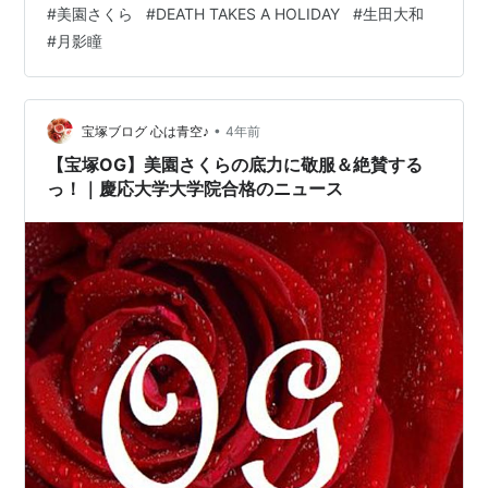
#
美園さくら
#
DEATH TAKES A HOLIDAY
#
生田大和
#
月影瞳
•
宝塚ブログ 心は青空♪
4年前
【宝塚OG】美園さくらの底力に敬服＆絶賛する
っ！｜慶応大学大学院合格のニュース