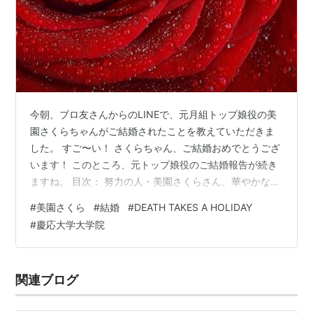
今朝、ブロ友さんからのLINEで、元月組トップ娘役の美
園さくらちゃんがご結婚されたことを教えていただきま
した。 すご〜い！ さくらちゃん、ご結婚おめでとうござ
います！ このところ、元トップ娘役のご結婚報告が続き
ますね。 目次： 努力の人・美園さくらさん、華やかな退
団後 ミュージカルでヒロインを射止めるっ！ たくさんの
#
美園さくら
#
結婚
#
DEATH TAKES A HOLIDAY
ものを手に入れたさくらちゃん、最強伝説始まるっ！ 昨
#
慶応大学大学院
年来、トップ娘役さんのご結婚報告が相次いでいます 努
力の人・美園さくらさん、華やかな退団後 美園さくらち
ゃん、在団中は1期上の海乃美月さんがヒロインを取るこ
関連ブログ
とが多かったですが、バク上げでトップ娘役に就任しま
した。 日墺友好150周…