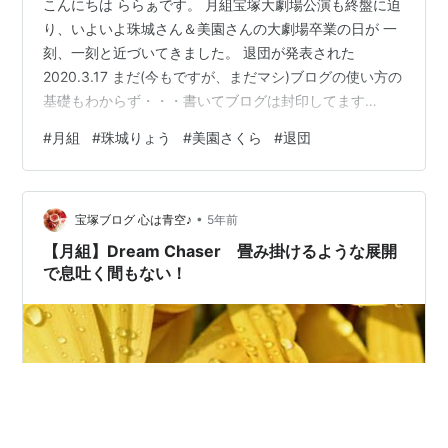
こんにちは ららぁです。 月組宝塚大劇場公演も終盤に迫
り、いよいよ珠城さん＆美園さんの大劇場卒業の日が 一
刻、一刻と近づいてきました。 退団が発表された
2020.3.17 まだ(今もですが、まだマシ)ブログの使い方の
基礎もわからず・・・書いてブログは封印してます
が、、、読み返してみてとんでもないブログを記してい
#
月組
#
珠城りょう
#
美園さくら
#
退団
ます。 それだけ、衝撃的でした。 ＊ららぁは 後1度 11列
目センター観劇予定＊ 今は、とても清々しい気持ちで終
演を迎えようとしています。 珠城さんがこの公演を最後
•
にタカラズカに居なく（出演しなく）なるは寂しいです
宝塚ブログ 心は青空♪
5年前
が、 案外、バウホールに早く戻って来そう！と思ってい
【月組】Dream Chaser 畳み掛けるような展開
ます。 ＊昨日、愛知芸…
で息吐く間もない！