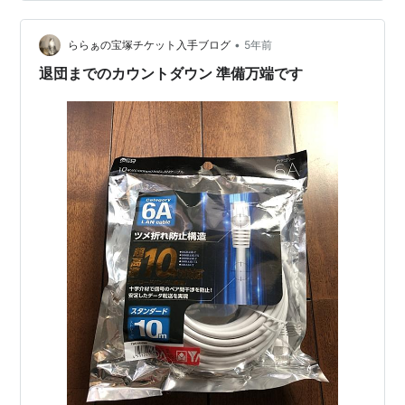
次」（大野拓史・作演出）でした。 痛快で、明るくから
っとした性格の壮一帆さまにぴったりのハマり役でし
•
た。 それ以降、退団公演で「前田慶次」を上回るものが
ららぁの宝塚チケット入手ブログ
5年前
無かったのですが、この度！！ 「桜嵐記」が素晴らしく
退団までのカウントダウン 準備万端です
て、ナンバーワンに躍り出ました。 負…