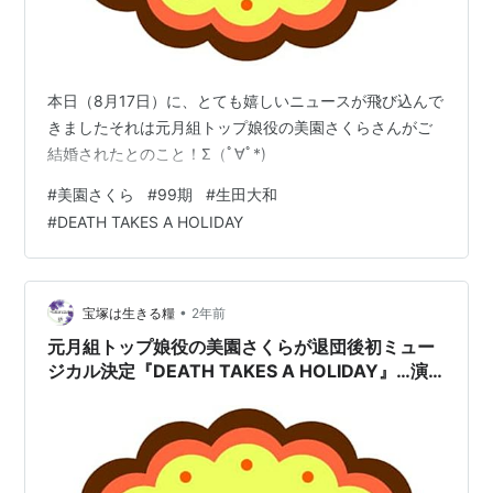
本日（8月17日）に、とても嬉しいニュースが飛び込んで
きましたそれは元月組トップ娘役の美園さくらさんがご
結婚されたとのこと！Σ（ﾟ∀ﾟ*)
#
美園さくら
#
99期
#
生田大和
#
DEATH TAKES A HOLIDAY
•
宝塚は生きる糧
2年前
元月組トップ娘役の美園さくらが退団後初ミュー
ジカル決定『DEATH TAKES A HOLIDAY』…演
出は生田大和