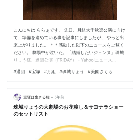
こんにちは ららぁです。 先日、月組大千秋楽公演に向け
て、準備を進めている事を記事にしましたが、 やっと出
来上がりました。 ＊＊感動した以下のニュースをご覧く
ださい。 劇場中が泣いた。「結婚したいジェンヌ」珠城
りょう様、退団公演（FRIDAY） - Yahoo!ニュース
↑↑↑↑ を使って、Wi-Fiを経由せず、直接ケーブルTVか
#
退団
#
宝塚
#
月組
#
珠城りょう
#
美園さくら
ら受信いたします。 これで、フリーズしないでしょう。
チケットどこかに、落ちてないか？？ ブログランキング
に参加しています この記事を読んで「参考になった
•
よ！」という人は応援クリックお願いします(^o^) ↓ ↓
宝塚は生きる糧
5年前
↓ にほんブログ村
珠城りょうの大劇場のお花渡し＆サヨナラショー
のセットリスト