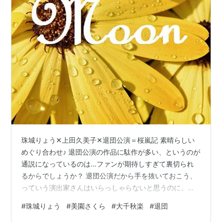
珠城りょう✕上田久美子✕退団公演＝桜嵐記 素晴らしい
めぐり合わせ♪ 退団公演の作品に駄作が多い、というのが
通説になっているのは…ファンが期待しすぎて裏切られ
るからでしょうか？ 退団公演だから手を抜いておこう、
っていう演出家さんはいらっしゃらないと思うのに、な
ぜか退団公演って… そんな中、私が大好きな退団公演
#
珠城りょう
#
美園さくら
#
大千秋楽
#
退団
が、雪組・壮一帆さま退団公演の「一夢庵風流記 前田慶