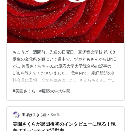
ちょうど一週間前、先週の日曜日、宝塚音楽学校 第108
期生の文化祭を観にいく道中で、ヅカともさんからLINE
が… 美園さくらちゃんの慶応大学大学院合格の記事の
URLを教えてくださいました。 電車内で、産経新聞の無
料会員に登録、全文を読みました。 さくらちゃん、すご
～～～～い！！（感動） …とこれまた1週間の出遅れた記
#
美園さくら
#
慶応大学大学院
事ですが、書かずにはいられませんっっ！！ まずは…さ
くらちゃん！！ 合格、おめでとうございます！！ 宝塚退
団後に進まれる道は数多あり、生き方もそれぞれです
•
が、学問の道に進まれる方は少ないですね。 退団後を見
宝塚は生きる糧
5年前
据えて、在団中から準備しておく必要がありますから、
美園さくらが退団後初のインタビューに現る！現
学問の道は険しいように思い…
在はボランティア活動中