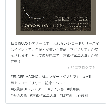
秋葉原UDXシアターにて行われるLPレコードリリース記
念イベントで、斉藤和が描いた作品『マグノリア』が展
示されます！そして岐阜県にて『京都作家二人展』が開
催中！＿＿＿＿＿＿＿＿＿＿＿＿＿＿＿＿＿＿＿＿＿＿
＿＿＿＿＿＿＿＿＿＿＿＿＿＿＿＿ 春頃にブログでも報
告しておりました、今年1月に発売されたゲーム『ENDER
#
ENDER MAGNOLIA(エンダーマグノリア）
#
Mili
MAGNOLIA(エンダーマグノリア）』のサウンドトラック
#
LPレコードリリース記念イベント
などが収録されたバンド「Mili」の新アルバム『ENDER
#
秋葉原UDXシアター
#
サイン会
#
岐阜県
MAGNOLIA: Bloom in the Mist Original Soundtrack』の
#
美術の森
#
京都作家二人展
#
日本画
#
斉藤和
ジャケッﾄアートに、斉藤和が作品『マグノリア』を描き
おろしました。 そ…