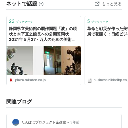
ネットで話題
もっと見る
23
5
ブックマーク
ブックマーク
静岡県立美術館の贋作問題「波」の現
革命と戦災が作った美
状と木下直之館長への公開質問状
展で花開く：日経ビジ
2021年５月27 - 万人のための美術
史 森耕治：楽天ブログ
plaza.rakuten.co.jp
business.nikkeibp.co.
関連ブログ
•
たんぽぽプロジェクト企画室
3年前