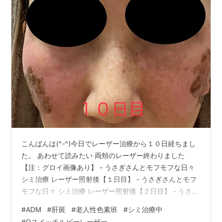
こんばんは(^-^)今日でレーザー治療から１０日経ちまし
た。 あわせて読みたい 両頬のレーザー終わりました
【注：グロイ画像あり】 - うさぎさんとモフモフな日々
シミ治療 レーザー照射後【１日目】 - うさぎさんとモフ
モフな日々 シミ治療 レーザー照射後【２日目】 - うさぎ
さんとモフモフな日々 シミ治療 レーザー照射後【３日
#
ADM
#
肝斑
#
老人性色素班
#
シミ治療中
目】 - うさぎさんとモフモフな日々 シミ治療 レーザー照
#
Qスイッチルビーレーザー