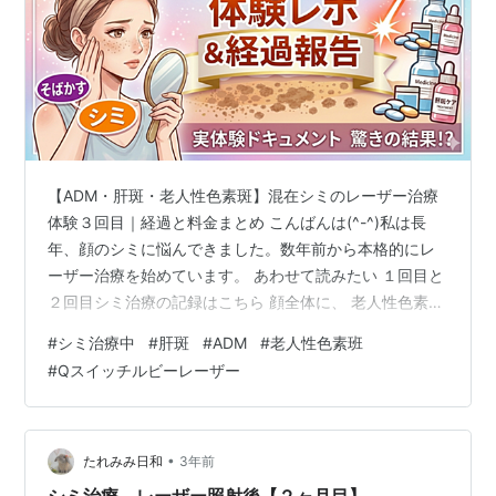
【ADM・肝斑・老人性色素斑】混在シミのレーザー治療
体験３回目｜経過と料金まとめ こんばんは(^-^)私は長
年、顔のシミに悩んできました。数年前から本格的にレ
ーザー治療を始めています。 あわせて読みたい １回目と
２回目シミ治療の記録はこちら 顔全体に、 老人性色素斑
（いわゆるシミ） ADM（後天性真皮メラノサイトーシ
#
シミ治療中
#
肝斑
#
ADM
#
老人性色素班
ス） そばかす 肝斑 と、複数の種類のシミが混在してい
#
Qスイッチルビーレーザー
る状態でした。初めて診察を受けたときに「かなり難し
いケース」と言われたのを覚えています。 肝斑治療から
スタート（トラネキサム酸） 過去の記事にも書いていま
すが、まずはレーザーではなく、肝斑治療が優先でし
•
たれみみ日和
3年前
た。肝斑がある状態でレーザ…
シミ治療 レーザー照射後【２ヶ月目】