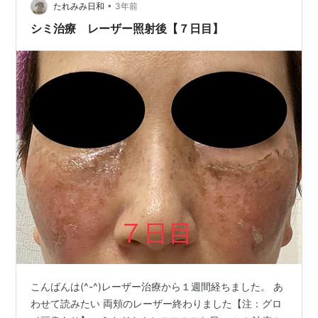
日々 シミ治療 レーザー照射後【７日目】 …
•
たれみみ日和
3年前
シミ治療 レーザー照射後【７日目】
こんばんは(^-^)レーザー治療から１週間経ちました。 あ
わせて読みたい 両頬のレーザー終わりました【注：グロ