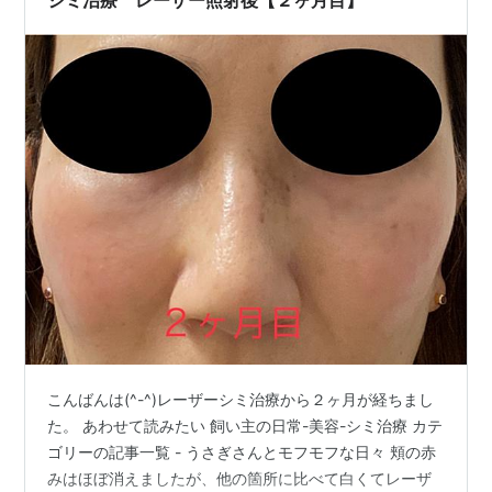
こんばんは(^-^)レーザーシミ治療から２ヶ月が経ちまし
た。 あわせて読みたい 飼い主の日常-美容-シミ治療 カテ
ゴリーの記事一覧 - うさぎさんとモフモフな日々 頬の赤
みはほぼ消えましたが、他の箇所に比べて白くてレーザ