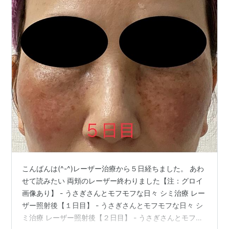
こんばんは(^-^)レーザー治療から５日経ちました。 あわ
せて読みたい 両頬のレーザー終わりました【注：グロイ
画像あり】 - うさぎさんとモフモフな日々 シミ治療 レー
ザー照射後【１日目】 - うさぎさんとモフモフな日々 シ
ミ治療 レーザー照射後【２日目】 - うさぎさんとモフモ