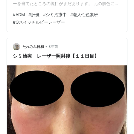
ーを当てたところの境目がまだあります。 元の肌色に戻
るまでには３ヶ月くらいかかると言われていたので、あ
#
ADM
#
肝斑
#
シミ治療中
#
老人性色素班
と１ヶ月くらいで元に戻るのかな。頬が綺麗になった
#
Qスイッチルビーレーザー
分、鼻横のシミが凄く目立つ！美容医療って一つ治せば
違うところが気になり、そしてまた治療して。。。って
感じで無限ループにハマりそう（笑）肝斑治療に飲んで
いるトラネキサム酸はもう少し続けた方がいいと言われ
•
たれみみ日和
3年前
たので、今週またもらいに行って…
シミ治療 レーザー照射後【１１日目】