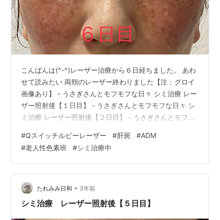
こんばんは(^-^)レーザー治療から６日経ちました。 あわ
せて読みたい 両頬のレーザー終わりました【注：グロイ
画像あり】 - うさぎさんとモフモフな日々 シミ治療 レー
ザー照射後【１日目】 - うさぎさんとモフモフな日々 シ
ミ治療 レーザー照射後【２日目】 - うさぎさんとモフモ
フな日々 シミ治療 レーザー照射後【３日目】 - うさぎさ
#
Qスイッチルビーレーザー
#
肝斑
#
ADM
んとモフモフな日々 シミ治療 レーザー照射後【４日目】
#
老人性色素班
#
シミ治療中
- うさぎさんとモフモフな日々 シミ治療 レーザー照射後
【５日目】 - うさぎさんとモフモフな日々 かさぶたが出
来てきました！目の下のかさぶたが剥がれかけています
が、無理に剥がしちゃダメです。 もらった軟膏…
•
たれみみ日和
3年前
シミ治療 レーザー照射後【５日目】