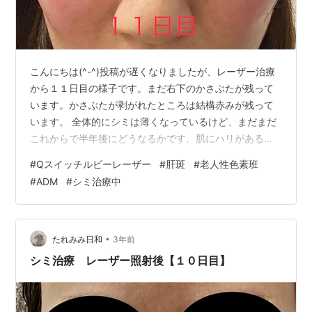
こんにちは(^-^)投稿が遅くなりましたが、レーザー治療
から１１日目の様子です。まだ右下のかさぶたが残って
います。かさぶたが剥がれたところは結構赤みが残って
います。 全体的にシミは薄くなっているけど、まだまだ
これからで半年後にどうなるかです。肌にハリがあるの
は、赤みで腫れているのか？綺麗な肌が出てきたせいな
#
Qスイッチルビーレーザー
#
肝斑
#
老人性色素班
のか？は分かりません。ちなみに、鼻の付け根部分は今
#
ADM
#
シミ治療中
回のレーザーで治療していません。ガーゼとってスッキ
リしたのはいいけど、マスクしたら擦れるのが怖いな
あ。職場と人込み以外はなるべくノーマスクで、マスク
する場合は肌にガーゼなどを貼ろうと思います。マスク
•
たれみみ日和
3年前
に貼るインナーマスクとかあるけど、あれってマ…
シミ治療 レーザー照射後【１０日目】