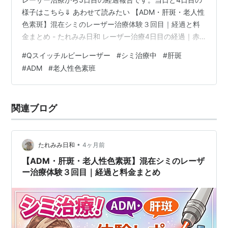
様子はこちら⇓ あわせて読みたい 【ADM・肝斑・老人性
色素斑】混在シミのレーザー治療体験３回目｜経過と料
金まとめ - たれみみ日和 レーザー治療4日目の経過｜赤
みからかさぶたへ - たれみみ日和 レーザー治療５日目 ガ
#
Qスイッチルビーレーザー
#
シミ治療中
#
肝斑
ーゼを貼ったら痒い！最低でも、１０日はガーゼを貼っ
#
ADM
#
老人性色素班
ておくようにと言われているのであと５日我慢です！
関連ブログ
•
たれみみ日和
4ヶ月前
【ADM・肝斑・老人性色素斑】混在シミのレーザ
ー治療体験３回目｜経過と料金まとめ