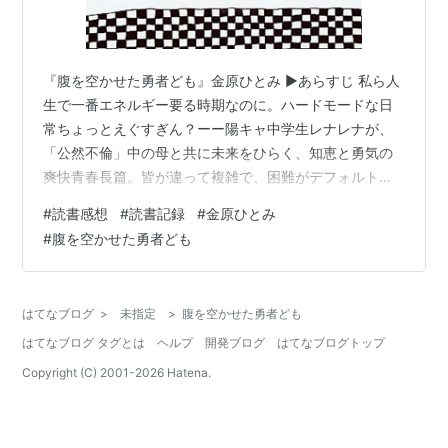
『腹を空かせた勇者ども』金原ひとみ ▶︎あらすじ 私ら人
生で一番エネルギー要る時期なのに。ハードモードな日
常ちょっとえぐすぎん？ーー陽キャ中学生レナレナが、
「公然不倫」中の母と共に未来をひらく、知恵と勇気の
爽快青春長篇。皆が違って複雑で、困難がデフォルトの
今を見つめる、幼くタフで、浅はかだけど賢明な、育ち
#
読書感想
#
読書記録
#
金原ひとみ
盛りの少女たち。『蛇にピアス』から20年、『マザー
#
腹を空かせた勇者ども
ズ』から12年を経て、著者が辿り着いた新たなる世界。
（Amazonより） ▶︎感想 今まで読んでき作品とは違うカ
ラカラに陽な感じ。それもまたいいし、でも物足りなさ
はてなブログ
>
未指定
>
腹を空かせた勇者ども
みたいなものを感じる部分もある。 でも、誰もが多かれ
はてなブログ タグとは
ヘルプ
開発ブログ
はてなブログトップ
少なかれこの二つの要素を合わせ…
Copyright (C) 2001-
2026
Hatena.