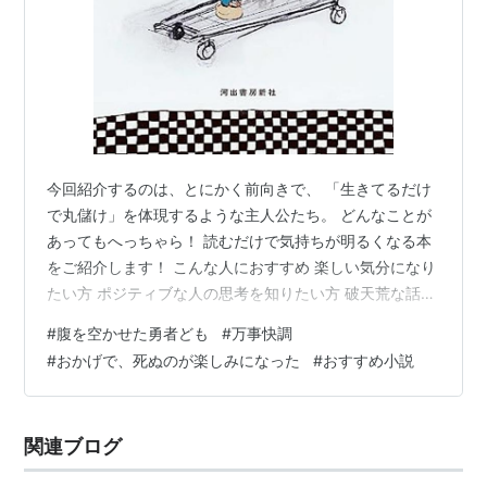
今回紹介するのは、とにかく前向きで、 「生きてるだけ
で丸儲け」を体現するような主人公たち。 どんなことが
あってもへっちゃら！ 読むだけで気持ちが明るくなる本
をご紹介します！ こんな人におすすめ 楽しい気分になり
たい方 ポジティブな人の思考を知りたい方 破天荒な話を
読みたい方 腹を空かせた勇者ども（金原ひとみ) あらす
#
腹を空かせた勇者ども
#
万事快調
じ おすすめポイント 万事快調(オール・グリーンズ) (波
#
おかげで、死ぬのが楽しみになった
#
おすすめ小説
木銅) あらすじ おすすめポイント おかげで、死ぬのが楽
しみになった (遠未真幸) あらすじ おすすめポイント ま
とめ 腹を空かせた勇者ども（金原ひとみ) リンク あらす
関連ブログ
じ 中学生の玲奈(れな)は、とにかく元気！ 母親は不倫…