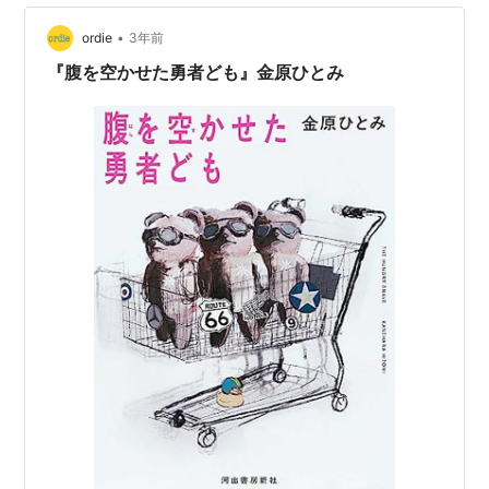
•
ordie
3年前
『腹を空かせた勇者ども』金原ひとみ