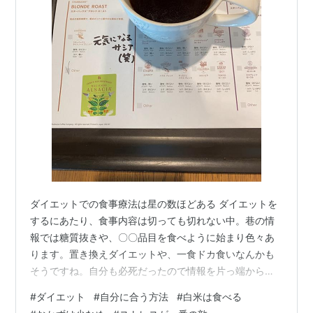
ダイエットでの食事療法は星の数ほどある ダイエットを
するにあたり、食事内容は切っても切れない中。巷の情
報では糖質抜きや、〇〇品目を食べように始まり色々あ
ります。置き換えダイエットや、一食ドカ食いなんかも
そうですね。自分も必死だったので情報を片っ端から試
してみましたが、自分にはどれも合わなかった為、途中
#
ダイエット
#
自分に合う方法
#
白米は食べる
で辞めたり、リバウンドしたり・・・一人一人にあった