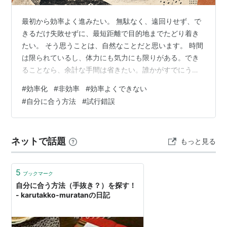
最初から効率よく進みたい。 無駄なく、遠回りせず、で
きるだけ失敗せずに、最短距離で目的地までたどり着き
たい。 そう思うことは、自然なことだと思います。 時間
は限られているし、体力にも気力にも限りがある。でき
ることなら、余計な手間は省きたい。誰かがすでにうま
くいく方法を知っているなら、それを真似したくなる。
#
効率化
#
非効率
#
効率よくできない
けれど、効率とは本当に、最初から手に入れられるもの
#
自分に合う方法
#
試行錯誤
なのでしょうか。 もしかすると効率とは、最初からきれ
いに用意された道ではなく、非効率な時間の中から、不
要な部分を少しずつ削り出したあとに残るものなのかも
ネットで話題
もっと見る
しれません。 この記事では、効率よくできない自分を責
める前に、非効率な時間がどんな意味を持…
5
ブックマーク
自分に合う方法（手抜き？）を探す！
- karutakko-muratanの日記