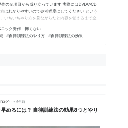
作の８項目から成り立っています 実際にはDVDやCD
方はわかりやすいので参考程度にしてください という
為、いちいちやり方を見ながらだと内容を覚えるまで全然
があまり得られません 実際私は初めはそうでしたので、
パニック発作 怖くない
れてくれば難しくはありませんが、早くできるにこした
減
#
自律訓練法のやり方
#
自律訓練法の効果
回できればいいので…
•
記ブログ～
6年前
早めるには？ 自律訓練法の効果8つとやり