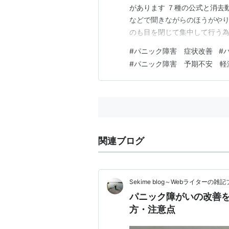
があります ７種の公式と消去動
などで聞きながらのほうがやり
のも目を閉じて集中して行う
集中できません それでは効果
#
パニック障害 症状改善
#
とても面倒でした もちろん慣
#
パニック障害 予期不安 軽
ことはありませんので １日三
関連ブログ
Sekime blog～Webライターの雑
パニック障がいの改善を
方・注意点