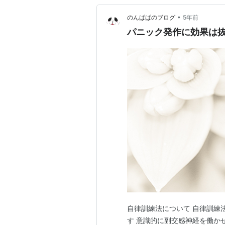
•
のんぱぱのブログ
5年前
パニック発作に効果は
自律訓練法について 自律訓練
す 意識的に副交感神経を働か