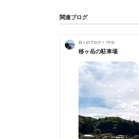
福島県
にあった町・
地方公共団体
。
2005年3月1日、
新設合併
により「
関連ブログ
•
日々のブログ
1年前
移ヶ岳の駐車場