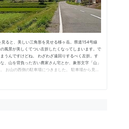
を見ると、美しい三角形を見せる移ヶ岳。県道154号線
この風景が美しくてつい左折したくなってしまいます。で
まうんですけどね。 わざわざ遠回りするべく左折。す
うな、山を背負った古い農家さん宅とか、象形文字「山」
。 お山の西側の駐車場につきました。 駐車場から見た
本、写真アプリのクリーンアップ（消しゴムマジックみた
。新Macに買い替えて良かった機能の一つです。 ここ
渡せるのですが遥か遠…