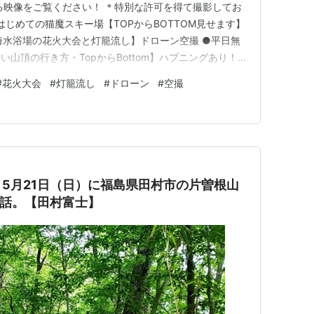
る映像をご覧ください！ ＊特別な許可を得て撮影してお
はじめての猫魔スキー場【TOPからBOTTOM見せます】
海水浴場の花火大会と灯籠流し】ドローン空撮 ●平日無
山頂の行き方・TopからBottom】ハプニングあり！
梯スキー場【TOP to BOTTOMを滑る】 ☆公式ホ
#
花火大会
#
灯籠流し
#
ドローン
#
空撮
bi.wixsite.com/mysite ●依頼…
5月21日（日）に福島県田村市の片曽根山
た話。【田村富士】