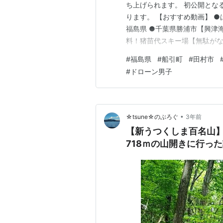
ち上げられます。 初公開とな
ります。 【おすすめ動画】 ●
福島県 ●千葉県勝浦市【興津
料！猪苗代スキー場【無駄がない
●はじめての星野リゾートアルツ磐
#
福島県
#
船引町
#
田村市
ームページ https://musicsatoki
#
ドローン男子
•
☆tsune☆のぶろぐ
3年前
【新うつくしま百名山】
718ｍの山開きに行っ