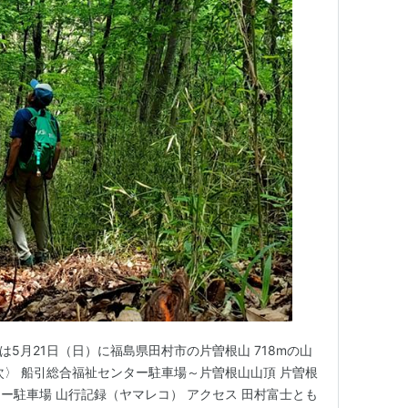
日は5月21日（日）に福島県田村市の片曽根山 718mの山
次〉 船引総合福祉センター駐車場～片曽根山山頂 片曽根
ー駐車場 山行記録（ヤマレコ） アクセス 田村富士とも