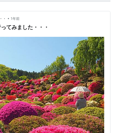
•
・・
1年前
行ってみました・・・