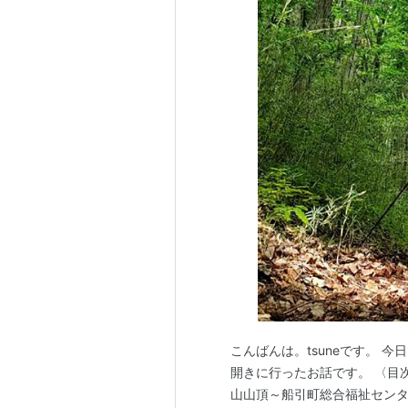
こんばんは。tsuneです。 今
開きに行ったお話です。 〈目
山山頂～船引町総合福祉センタ