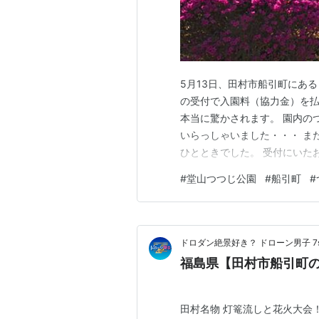
5月13日、田村市船引町にあ
の受付で入園料（協力金）を
本当に驚かされます。 園内の
いらっしゃいました・・・ ま
ひとときでした。 受付にいた
したが・・・」と尋ねると、
#
堂山つつじ公園
#
船引町
#
した。 「どうりで・・・向こ
が急であぶないから・・・」眺
ドロダン絶景好き？ ドローン男子 7sky 
福島県【田村市船引町
田村名物 灯篭流しと花火大会