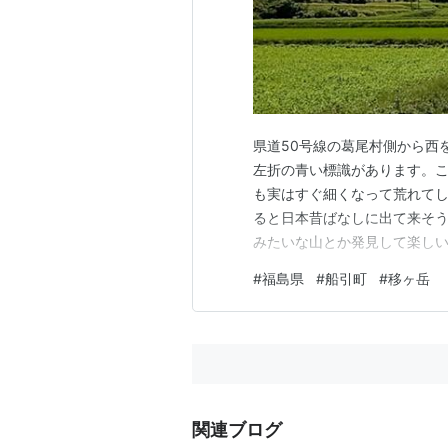
県道50号線の葛尾村側から西
左折の青い標識があります。
も実はすぐ細くなって荒れてし
ると日本昔ばなしに出て来そ
みたいな山とか発見して楽しい
移ヶ岳。この写真、電柱を二
#
福島県
#
船引町
#
移ヶ岳
いなやつ）で雑に消しています
から郡山市街、二本松市街が見
関連ブログ