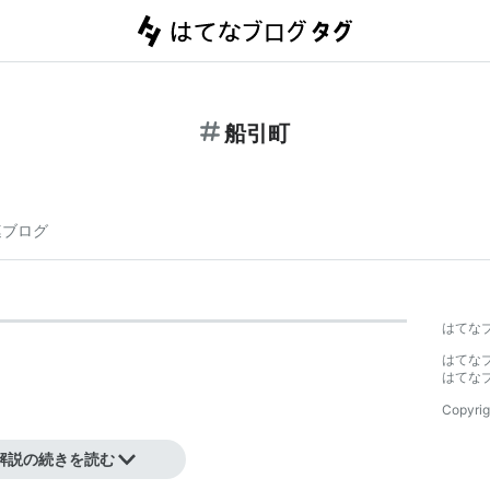
船引町
連ブログ
はてな
はてな
はてな
Copyrig
解説の続きを読む