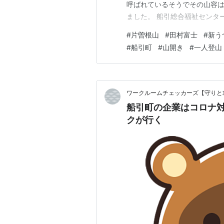
呼ばれているそうでその山容
ました。 船引総合福祉センタ
設の下の駐車場に車を停めて
#
片曽根山
#
田村富士
#
新う
いました。お疲れ様です。 サ
#
船引町
#
山開き
#
一人登山
行って山頂に登るルートばかり
ワークルームチェッカーズ【守りと
船引町の企業はコロナ
クが行く