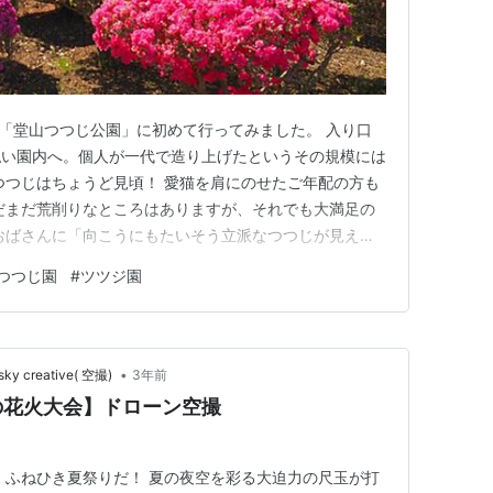
る「堂山つつじ公園」に初めて行ってみました。 入り口
払い園内へ。個人が一代で造り上げたというその規模には
つつじはちょうど見頃！ 愛猫を肩にのせたご年配の方も
だまだ荒削りなところはありますが、それでも大満足の
おばさんに「向こうにもたいそう立派なつつじが見えま
そこはおばさんのお宅でこのつつじ園の園主宅とのことで
つつじ園
#
ツツジ園
うも見れるんですか？」と尋ねました。 「向こうは斜面
めるだけにしてくださ…
•
creative( 空撮)
3年前
の花火大会】ドローン空撮
！ふねひき夏祭りだ！ 夏の夜空を彩る大迫力の尺玉が打