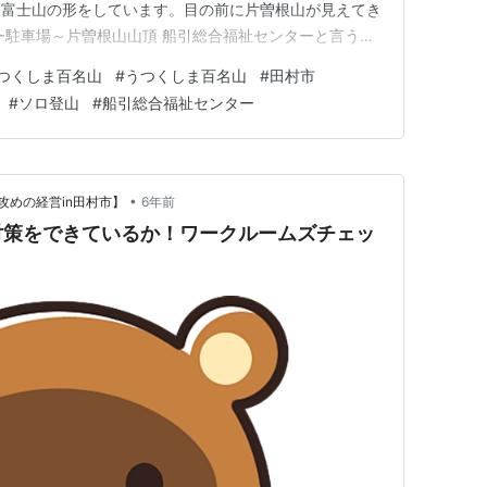
は富士山の形をしています。目の前に片曽根山が見えてき
ー駐車場～片曽根山山頂 船引総合福祉センターと言う施
山登り開始です。地元の方々なのか係の人がたくさん出て
つくしま百名山
#
うつくしま百名山
#
田村市
イトで一応予習はしたのですが車で山頂下の駐車場まで
#
ソロ登山
#
船引総合福祉センター
だっ…
•
攻めの経営in田村市】
6年前
対策をできているか！ワークルームズチェッ