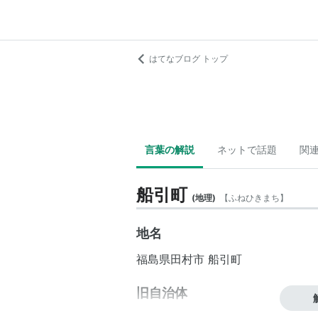
はてなブログ トップ
言葉の解説
ネットで話題
関
船引町
(
地理
)
【
ふねひきまち
】
地名
福島県
田村市
船引町
旧自治体