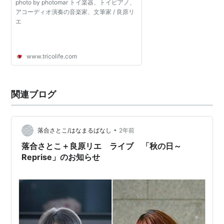
photo by photomar ​トイ楽器、トイピアノ、
アコーディオ演奏の音楽家、文筆家 / 良原リ
エ
www.tricolife.com
関連ブログ
•
落合さとこ/はなまるばなし
2年前
落合さとこ＋良原リエ ライブ 「秋の日～
Reprise」のお知らせ