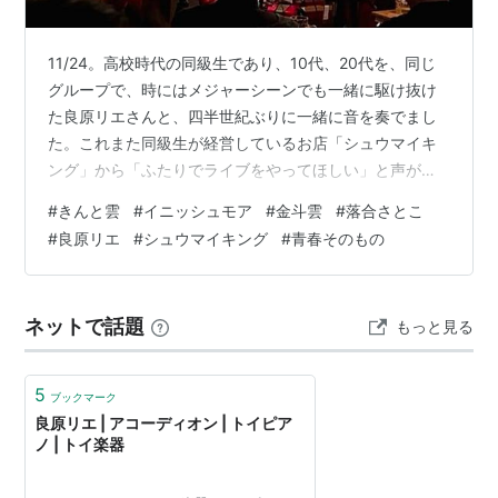
11/24。高校時代の同級生であり、10代、20代を、同じ
グループで、時にはメジャーシーンでも一緒に駆け抜け
た良原リエさんと、四半世紀ぶりに一緒に音を奏でまし
た。これまた同級生が経営しているお店「シュウマイキ
ング」から「ふたりでライブをやってほしい」と声がか
かったのです。当時のナンバーをたくさんお届けしたの
#
きんと雲
#
イニッシュモア
#
金斗雲
#
落合さとこ
ですが、良原さんが紡ぎ出すメロディの美しさ、そして
#
良原リエ
#
シュウマイキング
#
青春そのもの
そのサウンドへのこだわりを改めて感じました。同時に
自分が書いた歌詞の若さに苦笑いしてしまう部分も。あ
の頃は、空想妄想の恋愛モノが多かったなぁ。それにし
ネットで話題
もっと見る
ても、良原さんの作るメロディは、歌うのが本当に難し
い！当時は声帯も若いので、力任せに歌っても…
5
ブックマーク
良原リエ | アコーディオン | トイピア
ノ | トイ楽器