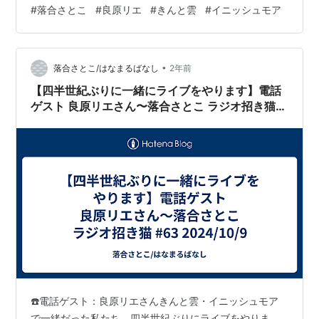
舎 info.nekohige@gmail.com約四半世紀ぶりに落合さと
#
落合さとこ
#
良原リエ
#
きんと雲
#
イニッシュモア
こと良原リエが一緒に音を出すことになりました。 高校
の同級生である二人が、その母校の近くにある、高校の
同級生が店主のお店でライブをします。シュウマイキン
•
グという名前のお店なので、チャージにはシュウマイが
落合さとこ/はなまるばなし
2年前
付いています。美味しい…
【四半世紀ぶりに一緒にライブをやります】電話
ゲスト 良原リエさん〜落合さとこ ラジオ招き猫
#63 2024/10/9
☎️電話ゲスト：良原リエさんきんと雲・イニッシュモア
で一緒だった私たち、四半世紀ぶりにライブをやりま