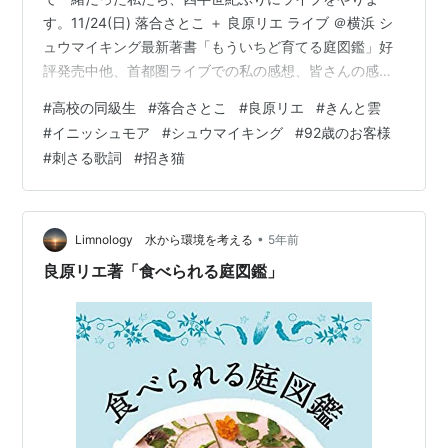
す。11/24(日) 落合さとこ ＋ 良原リエ ライブ ＠横浜 シ
ュウマイキング最新著書「もういちど育てる庭図鑑」好
評発売中他、首都圏ライブでの私の感想、皆さんの感想
など。是非、お聞きください。：：：：：：：毎月第二
#
高校の同級生
#
落合さとこ
#
良原リエ
#
きんと雲
水曜日 午後３時から生放送FMスマイルウェーブ
#
イニッシュモア
#
シュウマイキング
#
92歳のお客様
http://www.sw897.jp🎂今月のお誕生月サポーター：ラジ
#
刺さる歌詞
#
招き猫
オネーム・アミーゴまさこさんお祝いしたい相手は、落
合さとこさん！ハロウィンが誕生日🎃！☘️企業スポンサ
ー田口ピアノ工房 http://taguchipiano.com…
•
Limnology 水から環境を考える
5年前
良原リエ著「食べられる庭図鑑」