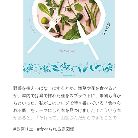
野菜を植えっぱなしにするとか、雑草や花を食べると
か、屋内では庭で採れた種をスプラウトに、果物も庭か
らといった、私がこのブログで時々書いている「食べら
れる庭」をテーマにした本を見つけました！こういう本
があると、「それって、山室さんだからできることでし
ょ。」とか、クレージーとか言われても心強いです ^ ^
#
良原リエ
#
食べられる庭図鑑
食べられる庭図鑑 作者:良原リエ 発売日: 2021/04/07 メ