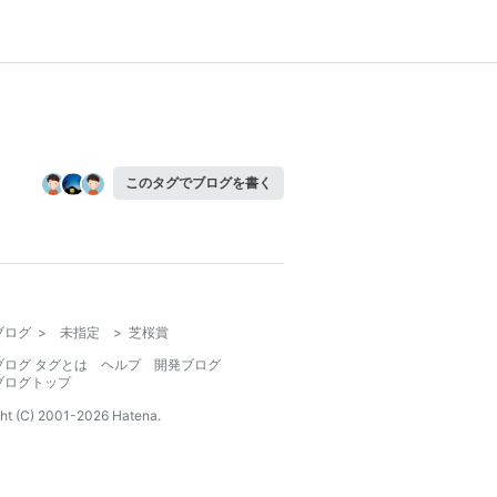
このタグでブログを書く
ブログ
>
未指定
>
芝桜賞
ブログ タグとは
ヘルプ
開発ブログ
ブログトップ
ht (C) 2001-
2026
Hatena.