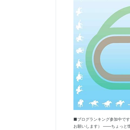
■ブログランキング参加中で
お願いします） ――ちょっと