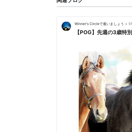
関連ブログ
•
Winner's Circleで逢いましょう
5
【POG】先週の3歳特