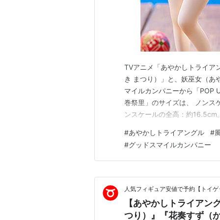
TVアニメ「あやかしトライア
き まつり）」と、妖巫女（あ
マイルカンパニーから「POP U
巻祭里」のサイズは、 ノンスケ
ンスケールの全高：約16.5c
型制作は「白鷺いさお」。 （※敬
#
あやかしトライアングル
#
アングル 完成品フィギュアは、
#
グッドスマイルカンパニー
です…
人気フィギュア安値で予約【トイゲッ
【あやかしトライアング
つり）』『花奏すず（か