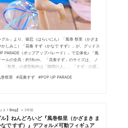
ングル」より、祓忍（はらいにん）「風巻 祭里（かざま
やかしみこ）「花奏 すず（かなで すず）」が、グッドス
P PARADE（ポップアップパレード）」で立体化♪ 「風
ールの全高：約18cm。 「花奏すず」のサイズは、 ノ
m。 「祭里」の原型制作は「隙間の人」。 「すず」の原
称略） POP UP PARADE『風巻祭里』あやかしトライ
風巻祭里
#
花奏すず
#
POP UP PARADE
グッドスマイルカンパニーより2024年05月発売の予定
•
ト！Blog】
3年前
ル】ねんどろいど『風巻祭里（かざまき ま
なで すず）』デフォルメ可動フィギュア