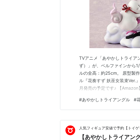
TVアニメ「あやかしトライア
ず）」が、ベルファインから1/
ルの全高：約25cm。 原型製作は
ル『花奏すず 妖巫女装束Ver.
月発売の予定です♪ 【Amazo
ィギュア【ユニクリ】 【Amaz
#
あやかしトライアングル
#
スマイルカンパニー】 あやか
人気フィギュア安値で予約【トイゲッ
【あやかしトライアングル