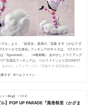
ングル」より、「妖巫女」装束の「花奏 すず（かなで す
7スケールで立体化♪ フィギュアのサイズは、 1/7スケー
「figureneet」。 （※敬称略） あやかしトライアング
』1/7 完成品フィギュアは、ベルファインより2024年07
n】あやかしトライアングル『花奏すず 祓忍装束ver.』フ
on】POP UP PARADE『花奏すず』フィギュア【グッド
花奏すず
#
ベルファイン
しトライアングル『花奏すず 妖…
•
ト！Blog】
3年前
】POP UP PARADE『風巻祭里（かざま