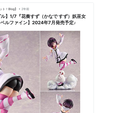
•
ト！Blog】
2年前
ル】1/7『花奏すず（かなで すず）妖巫女
【ベルファイン】2024年7月発売予定♪