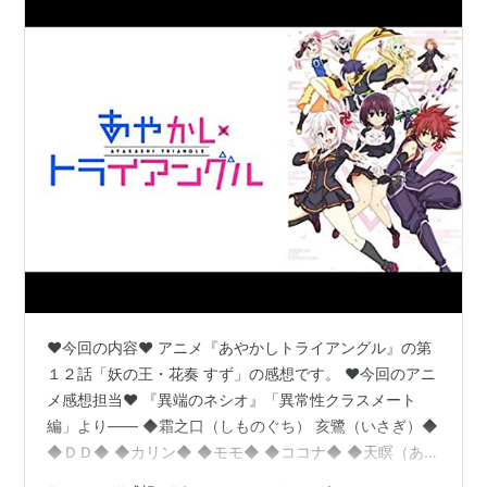
♥今回の内容♥ アニメ『あやかしトライアングル』の第
１２話「妖の王・花奏 すず」の感想です。 ♥今回のアニ
メ感想担当♥ 『異端のネシオ』「異常性クラスメート
編」より―― ◆霜之口（しものぐち） 亥鷺（いさぎ）◆
◆ＤＤ◆ ◆カリン◆ ◆モモ◆ ◆ココナ◆ ◆天瞑（あま
くら） 幽鵡（かすむ）◆ ◆三ツ矢みつや 括くくる◆ ◆