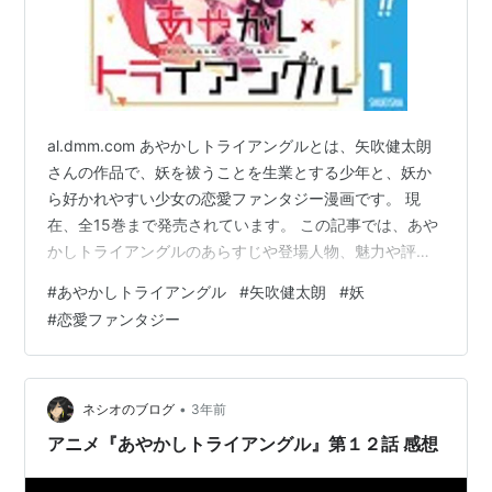
al.dmm.com あやかしトライアングルとは、矢吹健太朗
さんの作品で、妖を祓うことを生業とする少年と、妖か
ら好かれやすい少女の恋愛ファンタジー漫画です。 現
在、全15巻まで発売されています。 この記事では、あや
かしトライアングルのあらすじや登場人物、魅力や評判
などを紹介します。 あやかしトライアングルのあらすじ
#
あやかしトライアングル
#
矢吹健太朗
#
妖
主人公の風巻祭里（かざまきまつり）は、祓忍（はらい
#
恋愛ファンタジー
にん）と呼ばれる妖を祓うことを仕事とする少年です。
幼なじみの花奏すず（かなですず）は、妖から好かれや
すい体質で、祭里は彼女を守るために日々妖と戦ってい
ます。 しかし、ある日、見た目はネコだが妖の頂点に君
•
ネシオのブログ
3年前
臨するシロガネという妖が現れ…
アニメ『あやかしトライアングル』第１２話 感想