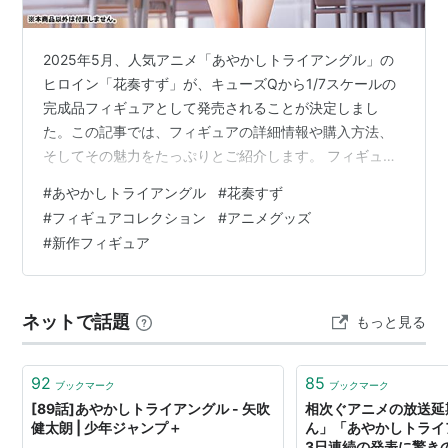
2025年5月、人気アニメ「あやかしトライアングル」の
ヒロイン「花奏すず」が、キューズQから1/7スケールの
完成品フィギュアとして発売されることが決定しまし
た。この記事では、フィギュアの詳細情報や購入方法、
そしてその魅力をたっぷりとご紹介します。 フィギュア
の詳細情報 フィギュアの魅力 制服姿の再現 彩色の美し
#
あやかしトライアングル
#
花奏すず
さ 購入方法と予約 フィギュアの製作背景 まとめ フィギ
#
フィギュアコレクション
#
アニメグッズ
ュアの詳細情報 このフィギュアは、2025年5月に発売予
#
新作フィギュア
定で、価格は21,780円（税込）です。予約受付は2024年
6月21日から開始されます。気になる方は、早めの予約を
お勧めします。 商品名: あやかしトライアングル 花奏す
ネットで話題
もっと見る
ず 1…
92
85
ブックマーク
ブックマーク
[89話]あやかしトライアングル - 矢吹
相次ぐアニメの放送延
健太朗 | 少年ジャンプ＋
ん」「あやかしトラ
3日連続の発表に驚き