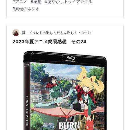
#
アニメ
#
感想
#
あやかしトライアングル
死瑪しば 遊餓ゆうが◆ ◆ルーピィ・サマワール◆ ←第
#
異端のネシオ
１１話の感想はこちら ▼・△━━━━━━━ 先行カット③公
開━━━━━━━▽・▲📺9月25日(月)放送の第12話「妖の王・
花奏すず」 先行カット③を公開✨🔽あらすじはこちら
https://t.co/Muz93Giugm是非…
•
新・メタレドの楽しんだもん勝ち！
3年前
2023年夏アニメ簡易感想 その24