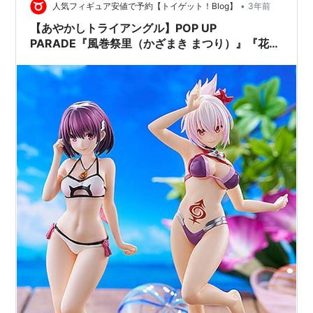
•
の祭里への急接近とアピールを目の当たりにして 恋緒に
人気フィギュア安値で予約【トイゲット！Blog】
3年前
対してはかなりの警戒心がアップした模様。すずと恋緒
【あやかしトライアングル】POP UP
のバトルも楽しくなりそうですが…
PARADE『風巻祭里（かざまき まつり）』『花奏
すず（かなで すず）』フィギュア【グッドスマイ
ルカンパニー】より2024年5月発売予定♪