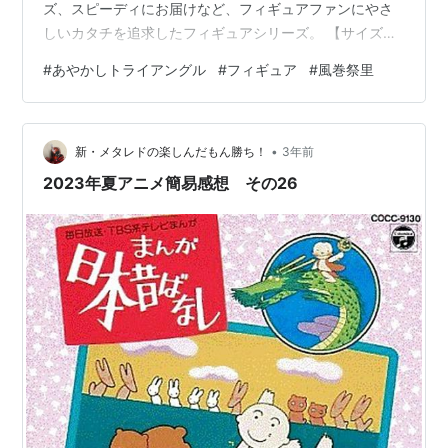
ズ、スピーディにお届けなど、フィギュアファンにやさ
しいカタチを追求したフィギュアシリーズ。 【サイズ】
全高：約180mm(ノンスケール) 発売日 ：２４年０５月未
#
あやかしトライアングル
#
フィギュア
#
風巻祭里
定 👇 予約・購入はこちらから 👇 ランキング参加中ドー
ル・人形・フィギュア ランキング参加中はてなブログ同
盟！初心者歓迎・なんでもOK！日記・雑記10・20・
•
30・40・50・60代 にほんブログ村
新・メタレドの楽しんだもん勝ち！
3年前
2023年夏アニメ簡易感想 その26