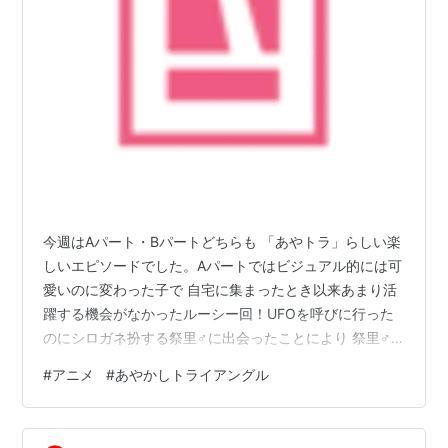
今週はAパート・Bパートどちらも 「あやトラ」らしい楽
しいエピソードでした。Aパートではビジュアル的には可
愛いのに変わった子で 自宅に集まったとき以来あまり活
躍する機会がなかったルーシー回！UFOを呼びに行った
のにシロガネ扮する祭里♂に出会ったことにより 祭里♂
が気になってしまうという 次の再開時にはどうなってし
#
アニメ
#
あやかしトライアングル
まうのか楽しみが増える感じにすず的にはライバルが増
えて警戒すべきところにも思えますが そのあたりはあま
り気にしていない様子？むしろルーシーよりもBパートで