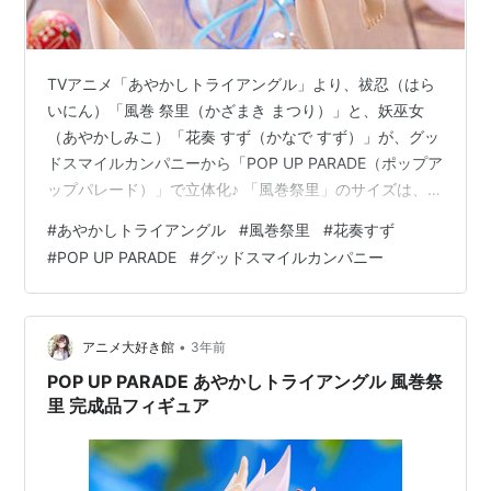
TVアニメ「あやかしトライアングル」より、祓忍（はら
いにん）「風巻 祭里（かざまき まつり）」と、妖巫女
（あやかしみこ）「花奏 すず（かなで すず）」が、グッ
ドスマイルカンパニーから「POP UP PARADE（ポップア
ップパレード）」で立体化♪ 「風巻祭里」のサイズは、
ノンスケールの全高：約18cm。 「花奏すず」のサイズ
#
あやかしトライアングル
#
風巻祭里
#
花奏すず
は、 ノンスケールの全高：約16.5cm。 「祭里」の原型
#
POP UP PARADE
#
グッドスマイルカンパニー
制作は「隙間の人」。 「すず」の原型制作は「白鷺いさ
お」。 （※敬称略） POP UP PARADE『風巻祭里』あや
かしトライアングル 完成品フィギュアは、グッドスマイ
ルカンパニーより2024年05月発売の予定です…
•
アニメ大好き館
3年前
POP UP PARADE あやかしトライアングル 風巻祭
里 完成品フィギュア