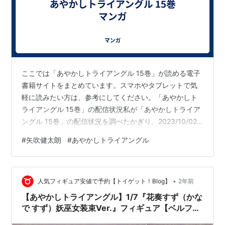
ここでは「あやかしトライアングル 15巻」が読める電子
書籍サイトをまとめています。スマホやタブレットで気
軽に読みたい方は、参考にしてください。「あやかしト
ライアングル 15巻」の配信状況私が「あやかしトライア
ングル 15巻」の配信状況を調べたかぎり、2023/10/02
時点では以下のサイトで読めるようになっていました。
#
矢吹健太朗
#
あやかしトライアングル
無料作品配信状況リンクまんが王国10,000作品～475ポ
イント読む ちなみに、上記サイトで見られる他のマンガ
作品はこんな感じです。 まんが王国で読めるマンガ例 ※
•
タップで確認 SAKAMOTO DAYS嫌われ妻は、英雄将軍と
人気フィギュア安値で予約【トイゲット！Blog】
2年前
離婚したい! いきなり帰ってきて溺愛なんて信じません…
【あやかしトライアングル】1/7『花奏すず（かな
で すず）妖巫女装束Ver.』フィギュア【ベルファ
イン】2024年7月発売予定♪