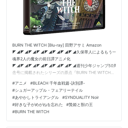
BURN THE WITCH [Blu-ray] 田野アサミ Amazon
◤◢◤◢◤◢◤◢◤◢◤◢◤◢◤◢久保帯人によるもう一つの
魂界2人の魔女の前日譚アニメ化
◤◢◤◢◤◢◤◢◤◢◤◢◤◢◤◢週刊少年ジャンプ50周年記
念号に掲載されたシリーズの原点『BURN THE WITCH
#0.8』🐉アニメ化決定🐉
#
アニメ
#
BLEACH 千年血戦篇-訣別譚-
https://t.co/wG6HI5nFcm#Burn_The_Witch
#
シュガーアップル・フェアリーテイル
pic.twitter.com/AC31ZHN2W2 — アニメ『BURN THE
#
あやかしトライアングル
#
SYNDUALITY Noir
WITCH』公式 (@BTW_anime) 2023年9月16日 現在放送
#
好きな子がめがねを忘れた
#
贄姫と獣の王
中のアニメ『BLEACH』の原作者、久保帯人氏の作品の…
#
BURN THE WITCH