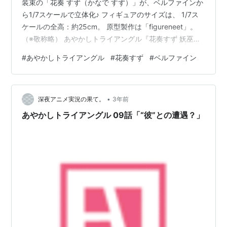
装束の「花奏 すず（かなで すず）」が、ベルファインか
ら1/7スケールで立体化♪ フィギュアのサイズは、 1/7ス
ケールの全高：約25cm。 原型製作は「figureneet」。
（※敬称略） あやかしトライアングル『花奏すず 妖巫女
装束Ver.』1/7 完成品フィギュアは、ベルファインより
#
あやかしトライアングル
#
花奏すず
#
ベルファイン
2024年07月発売の予定です♪ 【Amazon】あやかしトラ
イアングル『花奏すず 祓忍装束ver.』フィギュア【ユニ
クリ】 【Amazon】POP UP PARADE『花奏すず』フィ
•
ギュア【グッドスマイルカンパニー】 あやかしトライア
深夜アニメ実況の果て。
3年前
ングル『花奏すず 妖…
あやかしトライアングル 09話「“彼”との遭遇？」