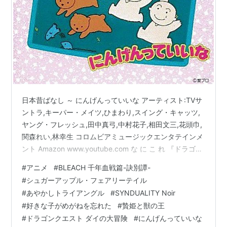
日本昔ばなし ～ にんげんっていいな アーティスト:TVサ
ントラ,キーパー・メイツ,ひまわり,スイング・キャッツ,
ヤング・フレッシュ,田中真弓,中村花子,相田文三,花頭巾,
関森れい,林幸生 コロムビアミュージックエンタテインメ
ント Amazon www.youtube.com な に こ れ 『ドラゴン
クエスト ダイの大冒険』のゲーム『インフィニティ スト
#
アニメ
#
BLEACH 千年血戦篇-訣別譚-
ラッシュ』が本日発売され、その記念として新プロモー
#
シュガーアップル・フェアリーテイル
ション動画が公開されましたが、『日本昔ばなし』でお
#
あやかしトライアングル
#
SYNDUALITY Noir
馴染みの「にんげんっていいな」の直球パロディだった
#
好きな子がめがねを忘れた
#
贄姫と獣の王
ので思わず困惑しつつ吹き出してしまいました。絵柄や
#
ドラゴンクエスト ダイの大冒険
#
にんげんっていいな
歌など全体的に元ネタに寄せてきているほか、…