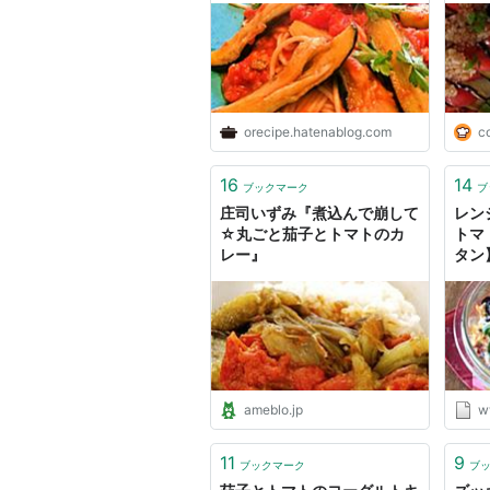
orecipe.hatenablog.com
c
16
14
ブックマーク
ブ
庄司いずみ『煮込んで崩して
レン
☆丸ごと茄子とトマトのカ
トマ
レー』
タン】
ameblo.jp
w
11
9
ブックマーク
ブ