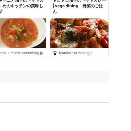
キーニと茄子のトマトス
トロトロ茄子のトマトカレー
 - めのキッチンの美味し
| vege dining 野菜のごは
活
ん
eno-kitchen.hatenablog.jp
izumimirun.exblog.jp