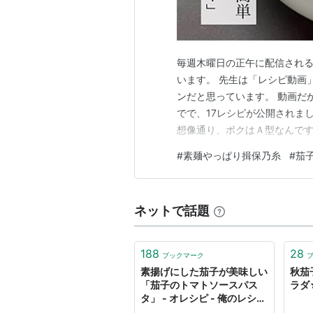
毎週木曜日の正午に配信される 
います。 先生は「レシピ動画
ンだと思っています。 動画だ
でで、17レシピが公開されま
想像通り、ボクはＡ型なんです
２種」でした。 ひとつは白ナ
#
素麺やっぱり揖保乃糸
#
茄
後日に回して、今夜は「茄子と
めの良い茄子が売られていまし
ネットで話題
188
28
ブックマーク
素揚げにした茄子が美味しい
秋茄
「茄子のトマトソースパス
ラダ
タ」 - オレシピ - 俺のレシピ
はお前のレシピ-