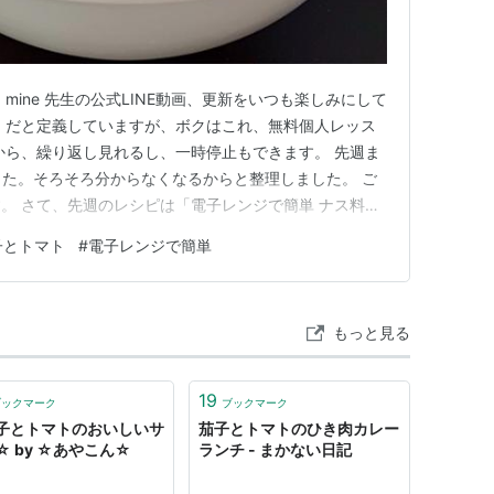
mine 先生の公式LINE動画、更新をいつも楽しみにして
」だと定義していますが、ボクはこれ、無料個人レッス
から、繰り返し見れるし、一時停止もできます。 先週ま
した。そろそろ分からなくなるからと整理しました。 ご
。 さて、先週のレシピは「電子レンジで簡単 ナス料理
スで、もうひとつは一般的なナスの調理です。 白ナスは
子とトマト
#
電子レンジで簡単
トマト」を調理します。 ぷっくりとふくらんだ、大き
た。 ト…
もっと見る
19
ブックマーク
ブックマーク
子とトマトのおいしいサ
茄子とトマトのひき肉カレー
☆ by ☆あやこん☆
ランチ - まかない日記