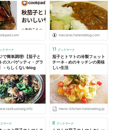
ookpad.com
macanai.hatenablog.com
11
ックマーク
ブックマーク
ジで簡単調理!【茄子と
茄子とトマトの冷製フェット
トのスパゲッティ・グラ
チーネ - めのキッチンの美味
 - らしくないblog
しい生活
ww.rasikusinaig.info
meno-kitchen.hatenablog.jp
8
ックマーク
ブックマーク