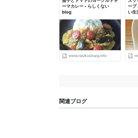
茄子とトマトのヨーグルトキ
ズッ
ーマカレー - らしくない
ープ
blog
い生
www.rasikusinaig.info
m
関連ブログ