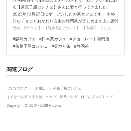
る【茶菓子屋コンチェ】さんに妻と行ってきました。
2023年10月27日にオープンしたお茶カフェです。 本格
的なチョコとおかわり自由の静岡茶が楽しめますよ♪ 店舗
外観 【行き方】 【駐車場について】 【内装】 【メニュ
ー】 【頼んだメニュー】 【おわりに】 【基本情報】
#
静岡カフェ
#
日本茶カフェ
#
チョコレート専門店
【行き方】 エスパルスドリームプラザ1階にあります。
#
茶菓子屋コンチェ
#
釜炒り茶
#
静岡茶
隣には以前、ランチで利用した【This Is Cafe（ディスイ
ズカフェ）清水店】さんがあります。また寄ってみたい
です。 cafe.masayan312.com 【駐車場について】 エス
関連ブログ
パルスドリームプラザの駐車場を利用す…
はてなブログ
>
未指定
>
茶菓子屋コンチェ
はてなブログ タグとは
ヘルプ
開発ブログ
はてなブログトップ
Copyright (C) 2001-
2026
Hatena.