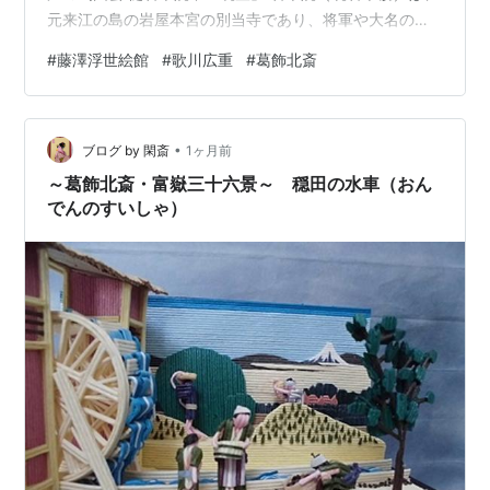
元来江の島の岩屋本宮の別当寺であり、将軍や大名の宿
泊施設も兼ねた場所でした。江戸時代には人気旅館とし
#
藤澤浮世絵館
#
歌川広重
#
葛飾北斎
て多くの人が訪れるようになり、その高層階から女性が
富士山を眺めながら寛ぐ様子が描かれています（説明文
より抜粋） 歌川広重「鎌倉七里か浜風景」 中短冊という
•
短冊形の作品で、手前から七里ヶ浜の海岸、小動岬、江
ブログ by 閑斎
1ヶ月前
の島、富士山と、視線が流れるように配されています 歌
～葛飾北斎・富嶽三十六景～ 穏田の水車（おん
川広重「相…
でんのすいしゃ）