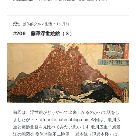
戸近郊の名所としてこの寺と松は知られており、「江戸
名所図会」にも紹介されて います。 参詣者は寺の広い庭
園を散策してこの松を鑑賞しました。北斎は、富士を三
•
角形に描いて、大きな笠松を小山のような半円に描き、
独仏的クルマ生活
1ヶ月前
対照させています。松葉の中で掃除する人の手足、父親
#206 藤澤浮世絵館（３）
が子どもを手ぬぐいで引っ張って坂を上る姿…
前回は、浮世絵がどうやって出来上がるのかって話をし
ましたが・・ dfcarlife.hatenablog.com 今回は、歌川広
重と葛飾北斎を見比べてみたい思います 歌川広重「風景
江の嶋図会 従岩本院不二眺望」 岩本院（現岩本楼）は、