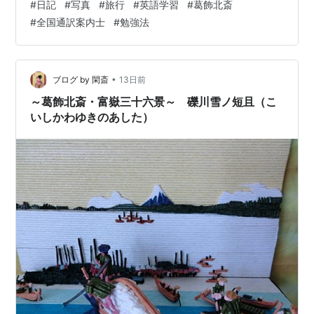
#
日記
#
写真
#
旅行
#
英語学習
#
葛飾北斎
展示 ２．学んだこと ①【葛飾北斎とは？】簡単な英文3
#
全国通訳案内士
#
勉強法
文で解説 ②日本語訳は？ ③英語の学び ④「葛飾北
斎」関連情報 ・富嶽三十六景は英語で何と？神奈川沖浪
裏は？赤富士は？ ・北斎と東京都墨田区との関係 ・北斎
と長野県小布施（おぶせ）との関係 ・すみだ北斎美術館
•
ブログ by 閑斎
13日前
・映画「…
～葛飾北斎・富嶽三十六景～ 礫川雪ノ短且（こ
いしかわゆきのあした）