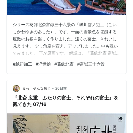
シリーズ葛飾北斎富嶽三十六景の「礫川雪ノ短且（こい
しかわゆきのあした）」です。一面の雪景色を堪能する
座敷のお客を楽しく作りました。遠くの富士、きれいに
見えます。 少し角度を変え、アップしました。中も覗い
てみました。 下が原画です。 解説は、「葛飾北斎 富嶽
三十六景 解説付き」から引用しました。 礫川は、（小石
#
紙紐細工
#
浮世絵
#
葛飾北斎
#
富嶽三十六景
川文京区）のことです。また、「雪ノ且」の且は旦の誤
りだと思われます。小石川のあたりでも特に眺めのよい
茶屋。 夜来の雪がやんで一面の銀世界と変わり、富士も
•
家並みも雪化粧となりました。二階座敷の人々も一面の
まっ、そんな感じ
20日前
雪景色に感嘆の声をあげています。女の指さす空には、
『北斎 広重 ふたりの富士、それぞれの富士』を
三羽の鳥に天空を舞わせることで画面に彩…
観てきた 07/16