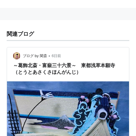
関連ブログ
•
ブログ by 閑斎
6日前
～葛飾北斎・富嶽三十六景～ 東都浅草本願寺
（とうとあさくさほんがんじ）