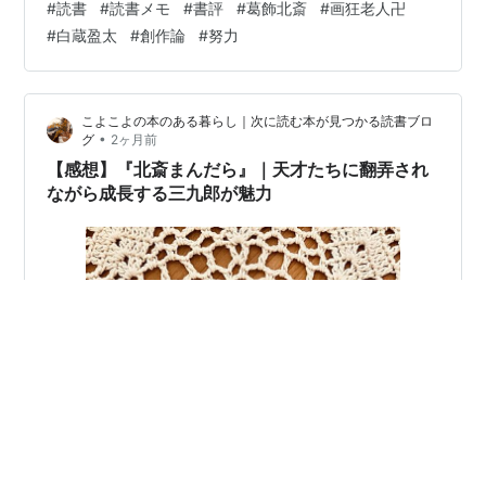
#
読書
#
読書メモ
#
書評
#
葛飾北斎
#
画狂老人卍
描く，という境地 自分が納得していれば，それは素晴ら
#
白蔵盈太
#
創作論
#
努力
しい作品である ランキング参加中読書 描きかけで終わら
せず，必ず仕上げる 「描きかけの絵を途中でやめるな。
絶対に最後まで仕上げて人に見せろ」 この一年，弟子で
こよこよの本のある暮らし｜次に読む本が見つかる読書ブロ
ある常次郎がはっきりと北斎から教わったことといえ
•
グ
2ヶ月前
ば，この一点だけか…
【感想】『北斎まんだら』｜天才たちに翻弄され
ながら成長する三九郎が魅力