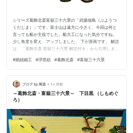
シリーズ葛飾北斎富嶽三十六景の「武揚佃島（ぶようつ
くだじま）」です。富士山は遠方に小さく、今回は何と
言っても船が主役でした。船大工になった気分ですね。
少し角度を変え、アップしました。 下が原画です。 解説
は、「葛飾北斎 富嶽三十六景 解説付き」から引用しまし
た。 江戸湾の向こうに富士が見えます。島の右手は佃
#
紙紐細工
#
浮世絵
#
葛飾北斎
#
富嶽三十六景
島、左の森のようなところは人足寄場のある石川島で
す。隅田川の河口付近から眺めたものです。穏やかな海
に、にあちらこちらに向いた舟が散らばっています。人
•
を乗せたり、荷物を運んだり、釣りをしたりしていま
ブログ by 閑斎
1ヶ月前
す。江戸の入り口で多種類の舟が行きかうにぎやかさを
～葛飾北斎・富嶽三十六景～ 下目黒 （しもめぐ
描き出しています。一方、空は静謐な印象です。…
ろ）