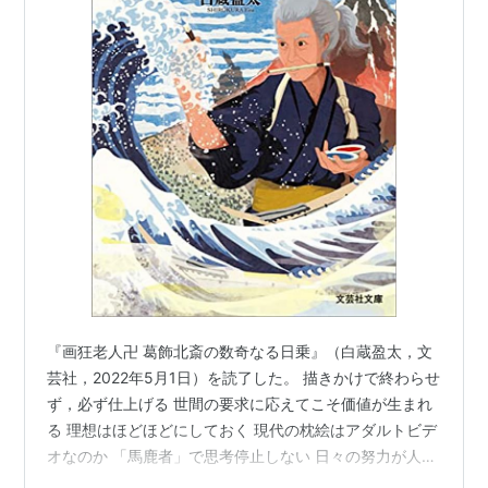
『画狂老人卍 葛飾北斎の数奇なる日乗』（白蔵盈太，文
芸社，2022年5月1日）を読了した。 描きかけで終わらせ
ず，必ず仕上げる 世間の要求に応えてこそ価値が生まれ
る 理想はほどほどにしておく 現代の枕絵はアダルトビデ
オなのか 「馬鹿者」で思考停止しない 日々の努力が人を
感動させる 壺中天という自分だけの世界 呼吸するように