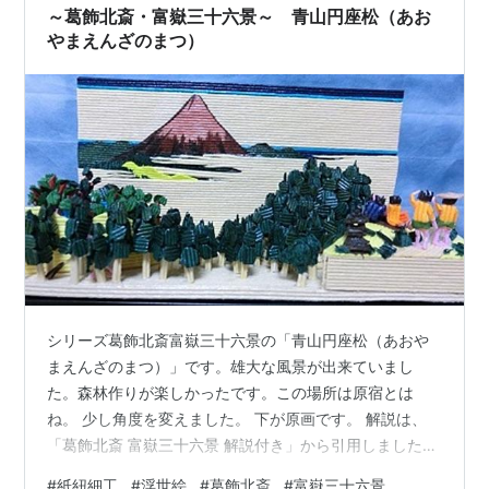
かう農婦が描かれています。さらに左には、富士を背に
～葛飾北斎・富嶽三十六景～ 青山円座松（あお
農夫が坂道を登っています。彼らの登…
やまえんざのまつ）
シリーズ葛飾北斎富嶽三十六景の「青山円座松（あおや
まえんざのまつ）」です。雄大な風景が出来ていまし
た。森林作りが楽しかったです。この場所は原宿とは
ね。 少し角度を変えました。 下が原画です。 解説は、
「葛飾北斎 富嶽三十六景 解説付き」から引用しました。
円座の松は、原宿村の龍巌寺境内にあった名木です。江
#
紙紐細工
#
浮世絵
#
葛飾北斎
#
富嶽三十六景