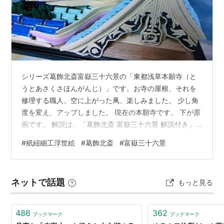
シリーズ葛飾北斎富嶽三十六景の「東都浅草本願寺（と
うとあさくさほんがんじ）」です。お寺の屋根、それを
修理する職人、空に上がった凧、楽しみました。 少し角
度を変え、アップしました。 現在の本願寺です。 下が原
画です。 解説は、「葛飾北斎 富嶽三十六景 解説付き」
から引用しました。 東本願寺は天正19年（1591）、光瑞
#
紙紐細工浮世絵
#
葛飾北斎
#
富嶽三十六景
寺として建立され、明暦3年（1657）に起きた明暦の大
火以後、浅草に移転し浅草御坊と称しました。画面近景
に浅草の東本願寺本堂の大屋根、遠景に小さく富士。屋
ネットで話題
もっと見る
根の大きさを、屋根の上の職人たちを小さく描いて、強
調しています。屋根と富士で三角形の相似が遠近の対比
と重なっています。たこがのん…
486
362
ブックマーク
ブックマーク