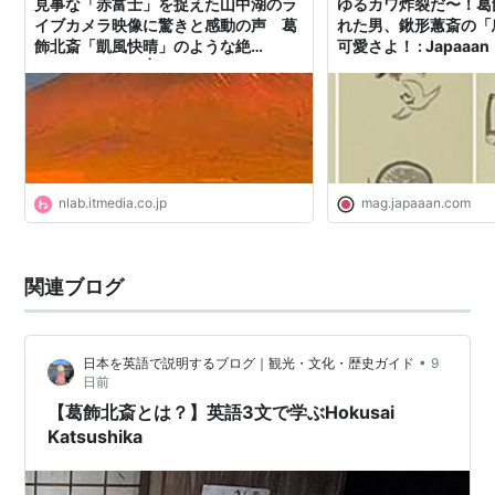
見事な「赤富士」を捉えた山中湖のラ
ゆるカワ炸裂だ〜！葛
イブカメラ映像に驚きと感動の声 葛
れた男、鍬形蕙斎の「
飾北斎「凱風快晴」のような絶
可愛さよ！ : Japaaan
景……！（1/2） | ねとらぼ
nlab.itmedia.co.jp
mag.japaaan.com
関連ブログ
•
日本を英語で説明するブログ｜観光・文化・歴史ガイド
9
日前
【葛飾北斎とは？】英語3文で学ぶHokusai
Katsushika