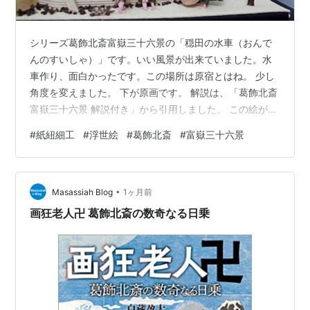
シリーズ葛飾北斎富嶽三十六景の「穏田の水車（おんで
んのすいしゃ）」です。いい風景が出来ていました。水
車作り、面白かったです。この場所は原宿とはね。 少し
角度を変えました。 下が原画です。 解説は、「葛飾北斎
富嶽三十六景 解説付き」から引用しました。 この絵が原
宿とは、とてもではないが信じられない、とは誰もが思
#
紙紐細工
#
浮世絵
#
葛飾北斎
#
富嶽三十六景
うところでしょう。原宿は、かつては農村地帯で、今で
は暗渠になってしまった渋谷川にはたくさんの水車があ
りました。水車の羽根で作られた水流は、波の変化激し
•
く北斎らしさが見られます。い物をする女たち、穀物を
Masassiah Blog
1ヶ月前
水車小屋に運ぶ男たち、子供は亀の散歩、ここには農村
画狂老人卍 葛飾北斎の数奇なる日乗
のたくましい生活感が描かれています。富…