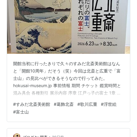
開館当初に行ったきりで久々のすみだ北斎美術館はなん
と「開館10周年」だそう（笑）今回は北斎と広重で「富
士山」の見比べができるそうなので行ってみた。
hokusai-museum.jp 事前情報 期間 チケット 鑑賞時間と
混み具合 各種割引 展示内容 序章 江戸っ子の富士 1章 北
斎の富士 2章 広重の富士 3章 北斎 広重 二人の富士、そ
#
すみだ北斎美術館
#
葛飾北斎
#
歌川広重
#
浮世絵
れぞれの富士 事前情報 期間 期間は8月30日までなんです
#
富士山
が、前期・後期で一部の作品が入れ替わるとのこと。 ・
前期：6月23日（火）～7月26日（日） ・後期：7月28日
（火）～8月30日（日） 作品リスト（PDF）が掲示され
ているので、どうしても観たいものが…
•