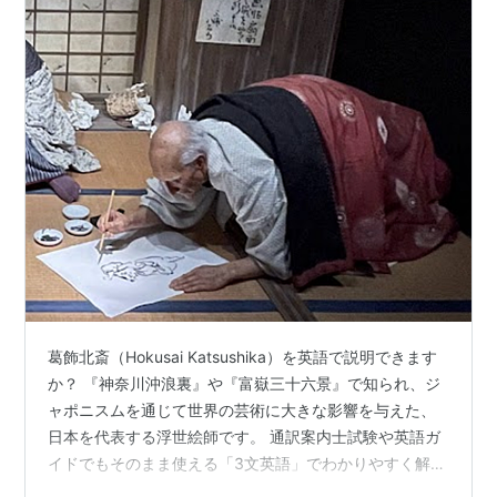
葛飾北斎（Hokusai Katsushika）を英語で説明できます
か？ 『神奈川沖浪裏』や『富嶽三十六景』で知られ、ジ
ャポニスムを通じて世界の芸術に大きな影響を与えた、
日本を代表する浮世絵師です。 通訳案内士試験や英語ガ
イドでもそのまま使える「3文英語」でわかりやすく解説
します。 １．きっかけ・情報源 今日の写真：葛飾北斎の