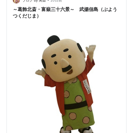
ブログ by 閑斎
20日前
～葛飾北斎・富嶽三十六景～ 武揚佃島（ぶよう
つくだじま）