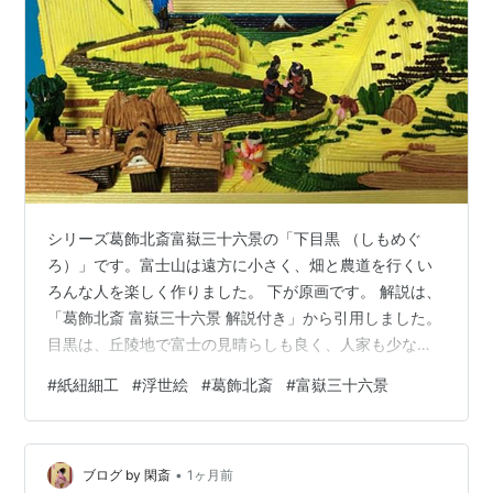
シリーズ葛飾北斎富嶽三十六景の「下目黒 （しもめぐ
ろ）」です。富士山は遠方に小さく、畑と農道を行くい
ろんな人を楽しく作りました。 下が原画です。 解説は、
「葛飾北斎 富嶽三十六景 解説付き」から引用しました。
目黒は、丘陵地で富士の見晴らしも良く、人家も少ない
田園地帯で鷹狩に適した地でした。また、落語「目黒の
#
紙紐細工
#
浮世絵
#
葛飾北斎
#
富嶽三十六景
さんま」の舞台にもなったように、将軍家の鷹狩りの場
でした。鷹番という地名も残っています。<br />武家の
鷹を預かる鷹匠、彼らにひざまずく農夫、その左には鍬
•
を片手に赤坊を背負い、小さな子供を連れて仕事場へ向
ブログ by 閑斎
1ヶ月前