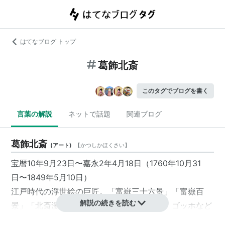
はてなブログ トップ
葛飾北斎
このタグでブログを書く
言葉の解説
ネットで話題
関連ブログ
葛飾北斎
(
アート
)
【
かつしかほくさい
】
宝暦10年9月23日〜嘉永2年4月18日（1760年10月31
日〜1849年5月10日）
江戸時代の浮世絵の巨匠。「富嶽三十六景」「富嶽百
解説の続きを読む
景」「北斎漫画」などが代表作としてあり、ゴッホなど
にも影響を与えた画家である。