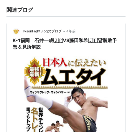
関連ブログ
•
TysonFightBlogのブログ
4年前
K-1福岡 石井一成🇯🇵VS藤田和希🇯🇵🏆勝敗予
想＆見所解説