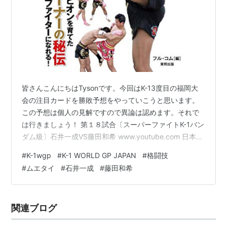
皆さんこんにちはTysonです。今回はK-13度目の福岡大
会の注目カードを勝敗予想をやっていこうと思います。
この予想は個人の見解ですので異論は認めます。それで
は行きましょう！ 第１８試合〔スーパーファイトK-1バン
ダム級〕石井一成VS藤田和希 www.youtube.com 日本人
に伝えたい 最強！ 最新！ ムエタイ 作者:ウィラサクレッ
#
K-1wgp
#
K-1 WORLD GP JAPAN
#
格闘技
ク・ウォンパサー 東邦出版 Amazon この試合はとっても
#
ムエタイ
#
石井一成
#
藤田和希
楽しみです。ムエタイ＆キック五冠王VS K-
1JAPANGROUP叩き上げファイターといいった図式です
ね。でもまさか石井選手がK-1に参戦するとは思わなかっ
関連ブログ
たので この試合が決まった時は「楽しみ！」と…