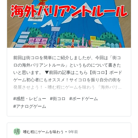
前回は街コロを簡単にご紹介しましたが、今回は「街コ
ロの海外バリアントルール」というものについて書きた
いと思います。 ▼前回の記事はこちら【街コロ】ボード
ゲーム初心者にもオススメ！サイコロを振り自分の街を
発展させよう！ - 嗜む程にゲームを味わう 「海外バリア
ント」って何？ この名称ですが、「バリアント」とは変
#
感想・レビュー
#
街コロ
#
ボードゲーム
則ルール・追加ルールなどの意味合いで、それが日本国
#
アナログゲーム
外（海外）の一般プレイヤーが考案したルールとなるの
で、私はこれを「海外バリアントルール」と呼んでいま
す。 街コロが日本国外にも販売後、ルールブックに載っ
ている公式ルールと拡張ルールではゲームバランスがあ
•
嗜む程にゲームを味わう
9年前