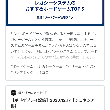
リンク ボードゲームで遊んでいると一度は耳にする『レ
ガシーゲーム』という言葉。しかし、実際にレガシーシ
ステムのゲームを遊んだことがある人は少ないのではな
いでしょうか。 今回はレガシーシステムについてボード
ゲーム初心者にわかりやすく説明すると共に、レガシー
ゲームをやったことがある人も楽しめる最高に楽しいお
#
ボードゲーム
#
レガシーゲーム
#
グリームヘイヴン
すすめのレガシーゲームを紹介したいと思います。 レガ
#
パンデミック
#
街コロ
シーシステムとは何か まずはレガシーゲームをやったこ
とがない人にレガシーシステムとは何かを説明したいと
思います。 レガシーゲームの特徴は以下の通りです。 遊
べるのは一度だけ！やり直しはできない禁断のシステム
•
ぼどげーにゃ
6年前
ゲームが進むとシナリオが成長し進化し…
【ボドゲプレイ記録】2020.12.17【ジェネシア
他】