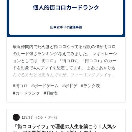
最近仲間内で死ぬほど街コロやってる程度の僕が街コロ
のカード強さランキング考えてみました。 レギュレーシ
ョンとしては「街コロ」「街コロ♯」「街コロ+」のカー
ドを対象で4人プレイを想定してます。 まあまあやり込
んでる方だとは思うんですが、フィーリングプレイヤー
なので実際の確率とかは全然わかりません。なんかこれ
#
街コロ
#
ボードゲーム
#
ボドゲ
#
ランク表
強くね？？くらいノリで作ってるので話半分見てもらえ
#
カードランク
#
Tier表
たら嬉しいです。 あと筆者が赤カードあんま使わないの
もあって赤カードは評価低めかも。 【SS】 ビジネスセ
ンター これはヤバい。ぶっちぎりで最強カードだと思
う。 発動するだけで自分の強化から相手のコンボ阻止ま
•
ぼどげーにゃ
3年前
でなんでもできる。 これが誰かに取ら…
​​「街コロライフ」で理想の人生を築こう！人気シ