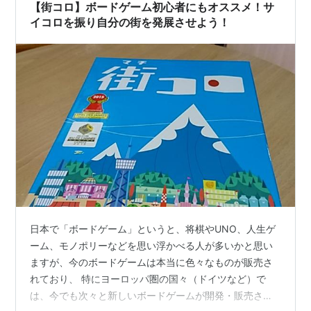
まり良くない、と考えた一般の人が「こう…
【街コロ】ボードゲーム初心者にもオススメ！サ
イコロを振り自分の街を発展させよう！
日本で「ボードゲーム」というと、将棋やUNO、人生ゲ
ーム、モノポリーなどを思い浮かべる人が多いかと思い
ますが、今のボードゲームは本当に色々なものが販売さ
れており、 特にヨーロッパ圏の国々（ドイツなど）で
は、今でも次々と新しいボードゲームが開発・販売さ