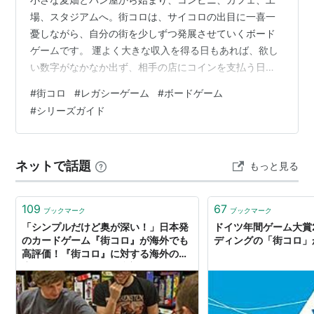
場、スタジアムへ。街コロは、サイコロの出目に一喜一
憂しながら、自分の街を少しずつ発展させていくボード
ゲームです。 運よく大きな収入を得る日もあれば、欲し
い数字がなかなか出ず、相手の店にコインを支払う日も
あります。ただサイコロを振るだけではなく、どの数字
#
街コロ
#
レガシーゲーム
#
ボードゲーム
に施設を集めるか、安定した収入を目指すか、一度の大
#
シリーズガイド
当たりを狙うかという街づくりの選択が楽しめます。 現
在の街コロには、基本となる新装版、専用拡張の「街コ
ロプラスシャープ」、単独で遊べる「街コロ通」や「街
ネットで話題
もっと見る
コロコロ」、デジタル版などがあります。 見た目や名前
が似ていますが、すべてを自由に混ぜて遊べるわ…
109
67
ブックマーク
ブックマーク
「シンプルだけど奥が深い！」日本発
ドイツ年間ゲーム大賞2
のカードゲーム『街コロ』が海外でも
ディングの「街コロ」
高評価！『街コロ』に対する海外の反
応 : すらるど - 海外の反応