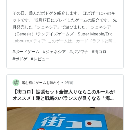
その日、遊んだボドゲを紹介します。 ぼどげーにゃのキ
ットです。 12月17日にプレイしたゲームの紹介です。 先
月発売した「ジェネシア」で遊びました。 ジェネシア
（Genesia）/テンデイズゲームズ・Super Meeple/Eric
Labouzeメディア: このゲームは、カードドラフトと陣取
りのゲームです。 ゲームはまず3時代（ラウンド）あ
#
ボードゲーム
#
ジェネシア
#
ボツワナ
#
街コロ
り、 ラウンドは、まず、6枚のカードをドラフトして、5
#
ボドゲ
#
レビュー
枚のカードを選びます。 その後3つのフェイズがありま
す。 カードにはどのフェイズで使えるカードかが書かれ
ています。 最初のフェイズは、主に、人（丸いコマ）を
場に配置するフェイズです。 場は、中央のジェ…
•
嗜む程にゲームを味わう
9年前
【街コロ】拡張セット全部入りならこのルールが
オススメ！運と戦略のバランスが良くなる「海外
バリアントルール」