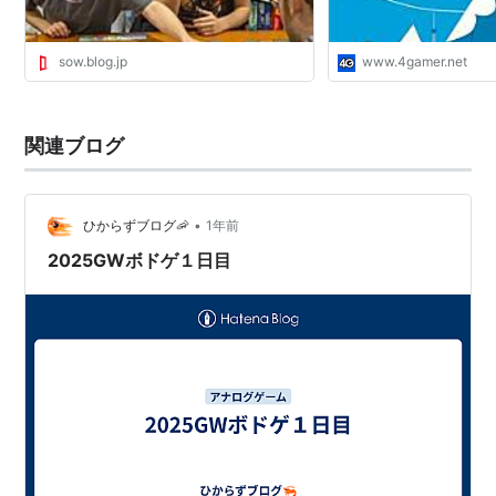
sow.blog.jp
www.4gamer.net
関連ブログ
•
ひからずブログ🦐
1年前
2025GWボドゲ１日目