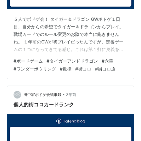
５人でボドゲ会！ タイガー＆ドラゴン GWボドゲ１日
目、自分からの希望でタイガー＆ドラゴンからプレイ。
戦場カードでのルール変更のお陰で本当に飽きません
ね。 １年前のGWが初プレイだったんですが、定番ゲー
ムの１つになってきてる感じ。これは第１打に奥義を使
わされた回。 これは序盤の８でなぜか１周ボーナスがも
#
ボードゲーム
#
タイガーアンドドラゴン
#
六華
らえた回。 みんな・・・・・・なぜ・・・・・・・？今
#
ワンダーボウリング
#
数律
#
街コロ
#
街コロ通
回は「逆に１周ボーナスで伏せさせられても困る
が？？」という状況になり 牌を１枚伏せたせいで勝ち筋
が見えなくなっちゃうのが何回かあって、印象に残って
ます。 伏せ牌による情報の非対称性で得るアドバンテー
•
田中家ボドゲ会議事録
3年前
ジに １枚減らされることが見合ってないと感じ…
個人的街コロカードランク