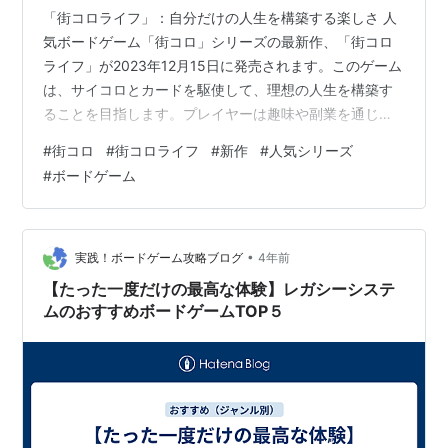
「街コロライフ」：自分だけの人生を構築する楽しさ 人
気ボードゲーム「街コロ」シリーズの最新作、「街コロ
ライフ」が2023年12月15日に発売されます。このゲーム
は、サイコロとカードを駆使して、理想の人生を構築す
ることを目指します。プレイヤーは趣味や副業を通じて
「ハート」を集め、様々な夢を実現させることができま
#
街コロ
#
街コロライフ
#
新作
#
人気シリーズ
す。 ゲームマーケット2023秋では先行販売されるようで
#
ボードゲーム
す。 ゲームマーケット2023秋、グランディングは
「B18」にて、新作「街コロライフ」の先行販売をいたし
ます。 弊社としては初のエリア出展です。商品の詳細は
弊社ページをご覧ください。https://t.co/OT7ry4MVHY
•
実践！ボードゲーム攻略ブログ
4年前
ゲムマ…
【たった一度だけの最高な体験】レガシーシステ
ムのおすすめボードゲームTOP５