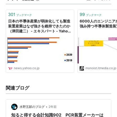
の席からも見えるはず 不動産開発業者 不動産仲介業者
これも…
301
99
ブックマーク
ブックマーク
日本の半導体産業が弱体化しても製造
6000人のエンジニ
装置産業はなぜ強さを維持できたのか
強み持つ半導体製造装
（津田建二） - エキスパート - Yahoo!
ニュース
news.yahoo.co.jp
monoist.itmedia.co.jp
関連ブログ
•
水野五郞のブログ
2年前
知ると得する会計知識902 PCR装置メーカーは