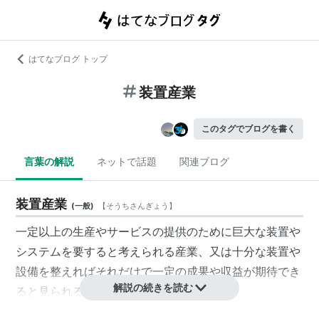
はてなブログ トップ
装置産業
このタグでブログを書く
言葉の解説
ネットで話題
関連ブログ
装置産業
(
一般
)
【
そうちさんぎょう
】
一定以上の生産やサービスの提供のために巨大な装置や
システムを要すると考えられる産業、又は十分な装置や
設備を整えればそれだけで一定の成果や収益が期待でき
解説の続きを読む
ると見られる産業を指す用語。
電力事業や水道事業、ガス事業など社会的なインフラス