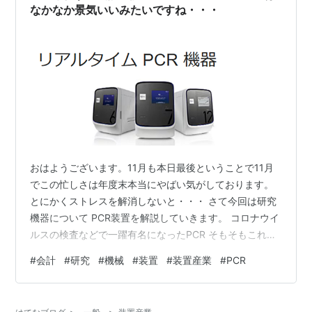
なかなか景気いいみたいですね・・・
おはようございます。11月も本日最後ということで11月
でこの忙しさは年度末本当にやばい気がしております。
とにかくストレスを解消しないと・・・ さて今回は研究
機器について PCR装置を解説していきます。 コロナウイ
ルスの検査などで一躍有名になったPCR そもそもこれ
何？と思う人も多いのではないでしょうか？ まずはPCR
#
会計
#
研究
#
機械
#
装置
#
装置産業
#
PCR
の定義 ポリメラーゼ連鎖反応（ポリメラーゼれんさはん
のう、英語: polymerase chain reaction）とは、DNAサ
ンプルの特定領域を増幅させる反応。 一般的には数百