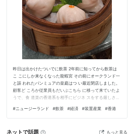
昨日は出かけたついでに飲茶 2年前に知ってから飲茶は
こ こにしか来なくなった龍蝦宮 その前にオークランド一
と謳 われたパンミュアの皇庭はつ い最近閉店しました。
顧客ど ころか従業員もだいぶこちら に移って来ていたよ
うで、食 道楽の香港系を相手にビジネ スをする厳しさを
見るよう。 他の飲食店が軒並み休む月曜 日ということも
#
ニュージーランド
#
飲茶
#
経済
#
装置産業
#
香港
ありますが、 平日のランチから大盛況です ピークタイム
で相席しかなく 大テーブルで3組が一緒に🥢 ここがスゴ
いのは集客力に物 を言わせて、店内で広告を流 している
ネットで話題
もっと見る
こと。最初は小さい 1面で始まりましたが、今は3 面。ど