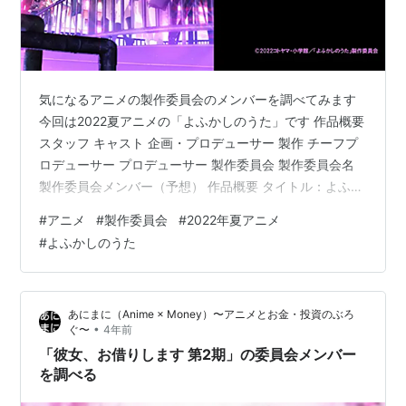
気になるアニメの製作委員会のメンバーを調べてみます
今回は2022夏アニメの「よふかしのうた」です 作品概要
スタッフ キャスト 企画・プロデューサー 製作 チーフプ
ロデューサー プロデューサー 製作委員会 製作委員会名
製作委員会メンバー（予想） 作品概要 タイトル：よふか
しのうた 放送時期：2022年7月放送開始 スタッフ 原作：
#
アニメ
#
製作委員会
#
2022年夏アニメ
コトヤマ 監督：板村智幸 脚本：横手美智子 キャラクタ
#
よふかしのうた
ーデザイン：佐川遥 アニメーション制作：ライデンフィ
ルム キャスト 夜守コウ：CV. 佐藤元 七草ナズナ：CV. 雨
宮天 朝井アキラ：CV. 花守ゆみり 桔梗セリ：CV. 戸松遥
あにまに（Anime × Money）〜アニメとお金・投資のぶろ
平田ニコ：CV. 喜多村英梨 …
•
ぐ〜
4年前
「彼女、お借りします 第2期」の委員会メンバー
を調べる