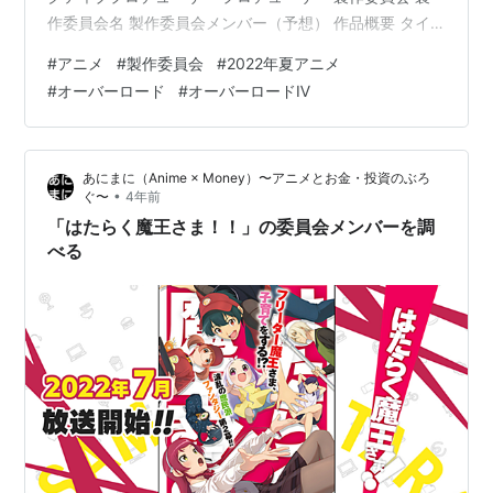
作委員会名 製作委員会メンバー（予想） 作品概要 タイ
トル：オーバーロードⅣ（第4期） 放送時期：2022年7月
#
アニメ
#
製作委員会
#
2022年夏アニメ
放送開始 スタッフ 原作：丸山くがね キャラクター原
#
オーバーロード
#
オーバーロードⅣ
案：so-bin 監督：伊藤尚往 シリーズ構成：菅原雪絵 キャ
ラクターデザイン：田﨑聡 アニメーション制作：マッド
ハウス キャスト アインズ：CV. 日野聡 アルベド：CV. 原
あにまに（Anime × Money）〜アニメとお金・投資のぶろ
由実 シャルティア：CV. 上坂すみれ…
•
ぐ〜
4年前
「はたらく魔王さま！！」の委員会メンバーを調
べる