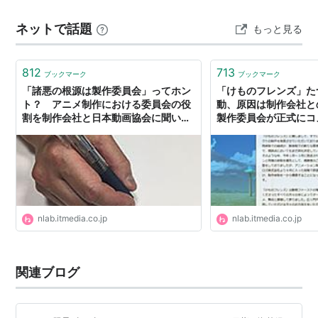
ントを見つけていきましょう。 「世界で売れる」が「報
ネットで話題
もっと見る
われる」ではない現実 ここ数年、日本のコンテンツ
IP（知的財産）は、世界中の企業から熱い視線を…
812
713
ブックマーク
ブックマーク
「諸悪の根源は製作委員会」ってホン
「けものフレンズ」た
ト？ アニメ制作における委員会の役
動、原因は制作会社
割を制作会社と日本動画協会に聞いた
製作委員会が正式にコメ
- ねとらぼ
ぼ
nlab.itmedia.co.jp
nlab.itmedia.co.jp
関連ブログ