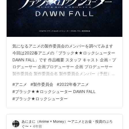
気になるアニメの製作委員会のメンバーを調べてみます
今回は2022春アニメの「ブラック★★ロックシューター
DAWN FALL」です 作品概要 スタッフ キャスト 企画・プ
ロデューサー 企画プロデューサー 企画 プロデューサー
製作委員会 製作委員会名 製作委員会メンバー（予想）
作品概要 タイトル：ブラック★★ロックシューター
#
アニメ
#
製作委員会
#
2022年春アニメ
DAWN FALL 放送時期：2022年4月放送開始 スタッフ 原
#
ブラック★★ロックシューター DAWN FALL
作：ブラック★ロックシューター キャラクター原案：
#
ブラック★ロックシューター
huke 監督：天衝 シリーズ構成：深見真 キャラクターデ
ザイン：野中正幸、中川耀 アニメーション制作：バイブ
リーアニメーションスタジオ、バイブリーアニ…
あにまに（Anime × Money）〜アニメとお金・投資のぶろ
•
ぐ〜
4年前