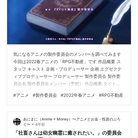
気になるアニメの製作委員会のメンバーを調べてみます
今回は2022春アニメの「RPG不動産」です 作品概要 ス
タッフ キャスト 企画・プロデューサー 企画 エグゼクテ
ィブプロデューサー プロデューサー 製作委員会 製作委
員会名 製作委員会メンバー（予想） 作品概要 タイト
ル：RPG不動産 放送時期：2022年4月放送開始 スタッフ
#
アニメ
#
製作委員会
#
2022年春アニメ
#
RPG不動産
原作：険持ちよ 監督：越田知明 シリーズ構成：中村能子
キャラクターデザイン：谷口元浩 アニメーション制作：
動画工房 キャスト 風色琴音：CV. 井上ほの花 ファー：
あにまに（Anime × Money）〜アニメとお金・投資のぶろ
CV. 木野日菜 ルフリア：CV. 川井田夏海 ラキラ：CV. 石
•
ぐ〜
4年前
見舞菜香 サトナ：CV. 日笠陽子…
「社畜さんは幼女幽霊に癒されたい。」の委員会