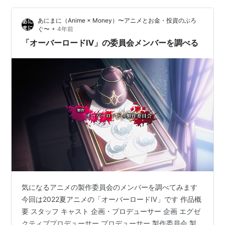
ンタテインメント キャスト 水原千鶴：CV. 雨宮天 七海麻
あにまに（Anime × Money）〜アニメとお金・投資のぶろ
美：CV. 悠木碧 更科瑠夏…
•
ぐ〜
4年前
「オーバーロードⅣ」の委員会メンバーを調べる
気になるアニメの製作委員会のメンバーを調べてみます
今回は2022夏アニメの「オーバーロードⅣ」です 作品概
要 スタッフ キャスト 企画・プロデューサー 企画 エグゼ
クティブプロデューサー プロデューサー 製作委員会 製