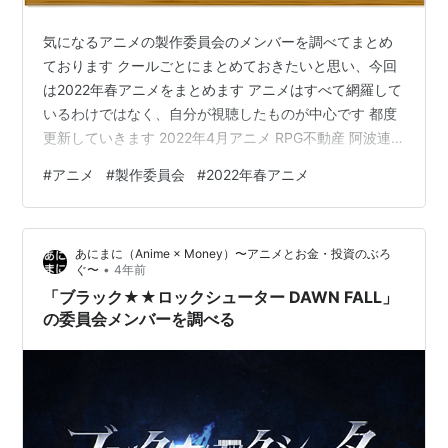
気になるアニメの製作委員会のメンバーを調べてまとめ
ております クールごとにまとめておきたいと思い、今回
は2022年春アニメをまとめます アニメはすべて網羅して
いるわけではなく、自分が視聴したものが中心です 都度
更新していきます 2022年4月アニメ RPG不動産 阿波連
さんははかれない 乙女ゲー世界はモブに厳しい世界です
#
アニメ
#
製作委員会
#
2022年春アニメ
骸骨騎士様、只今異世界へお出掛け中 かぐや様は告らせ
たい-ウルトラロマンティック-（第3期） カッコウの許嫁
可愛いだけじゃない式守さん くノ一ツバキの胸の内 恋は
あにまに（Anime × Money）〜アニメとお金・投資のぶろ
世界征服のあとで このヒーラー、めんどくさい 古見さん
•
ぐ〜
4年前
は、コミュ症です。 2期 サマータイムレンダ 史上最強の
「ブラック★★ロックシューター DAWN FALL」
大…
の委員会メンバーを調べる