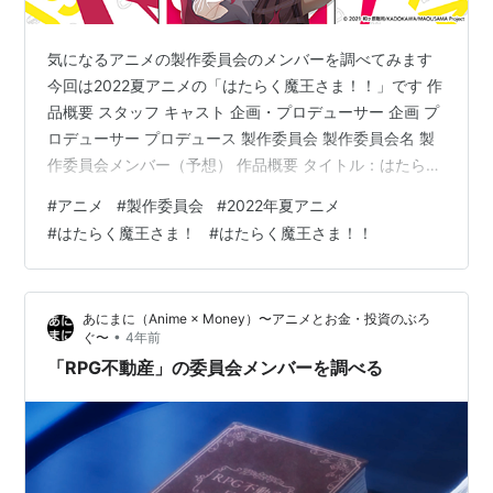
気になるアニメの製作委員会のメンバーを調べてみます
今回は2022夏アニメの「はたらく魔王さま！！」です 作
品概要 スタッフ キャスト 企画・プロデューサー 企画 プ
ロデューサー プロデュース 製作委員会 製作委員会名 製
作委員会メンバー（予想） 作品概要 タイトル：はたらく
魔王さま！！（第2期） 放送時期：2022年7月放送開始
#
アニメ
#
製作委員会
#
2022年夏アニメ
スタッフ 原作：和ヶ原聡司 原作イラスト：029 監督：筑
#
はたらく魔王さま！
#
はたらく魔王さま！！
紫大介 シリーズ構成：横谷昌宏 キャラクターデザイン：
飯野雄大 アニメーション制作：Studio 3Hz キャスト 魔
王サタン／真奥貞夫：CV. 逢坂良太 勇者エミリア／遊佐
あにまに（Anime × Money）〜アニメとお金・投資のぶろ
恵美：CV. 日笠陽子 佐々木千穂…
•
ぐ〜
4年前
「RPG不動産」の委員会メンバーを調べる