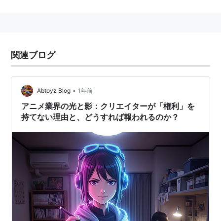
また著作権の管理を行うことで作品における収益を一箇
所に集めて、出資者に対して二次利用料を出資金に応じ
て再分配する。
民法上は任意団体である。
関連ブログ
風の谷のナウシカ
、
AKIRA
、
新世紀エヴァンゲリオン
な
どで注目を集め、現在多くの深夜アニメがこの方式で製
作されている。
•
Abtoyz Blog
1年前
アニメ業界の光と影：クリエイターが「権利」を
持てない理由と、どうすれば報われるのか？
このほか、出資会社のプロデューサーが集まり、作品の
方向性を決定する会議そのものを指すこともある。
この場合、全てのプロデューサーが集まることは稀であ
る。