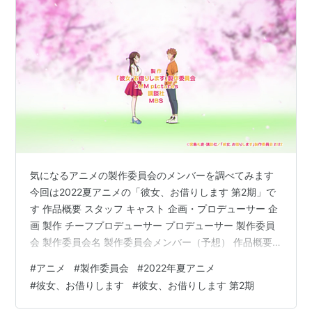
気になるアニメの製作委員会のメンバーを調べてみます
今回は2022夏アニメの「彼女、お借りします 第2期」で
す 作品概要 スタッフ キャスト 企画・プロデューサー 企
画 製作 チーフプロデューサー プロデューサー 製作委員
会 製作委員会名 製作委員会メンバー（予想） 作品概要
タイトル：彼女、お借りします 第2期 放送時期：2022年
#
アニメ
#
製作委員会
#
2022年夏アニメ
7月放送開始 www.aobayuki.com スタッフ 原作：宮島礼
#
彼女、お借りします
#
彼女、お借りします 第2期
吏 監督：古賀一臣 シリーズ構成：広田光毅 キャラクタ
ーデザイン：平山寛菜 アニメーション制作：トムス・エ