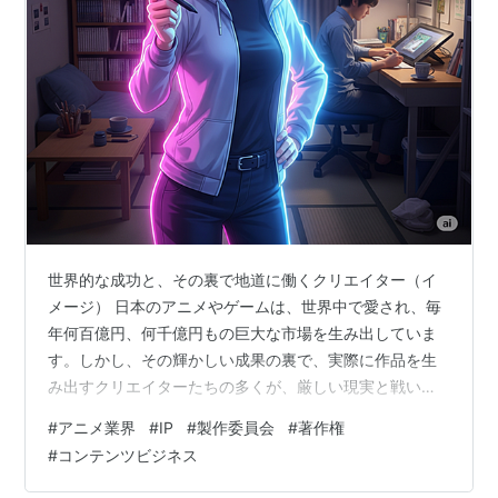
世界的な成功と、その裏で地道に働くクリエイター（イ
メージ） 日本のアニメやゲームは、世界中で愛され、毎
年何百億円、何千億円もの巨大な市場を生み出していま
す。しかし、その輝かしい成果の裏で、実際に作品を生
み出すクリエイターたちの多くが、厳しい現実と戦い続
けていることをご存じでしょうか。 あなたがもし、この
#
アニメ業界
#
IP
#
製作委員会
#
著作権
世界で夢を追い続けるクリエイターなら、あるいはこれ
#
コンテンツビジネス
から目指す人なら、知っておくべき「光と影」がありま
す。そして、その影の中でも、未来を切り拓くためのヒ