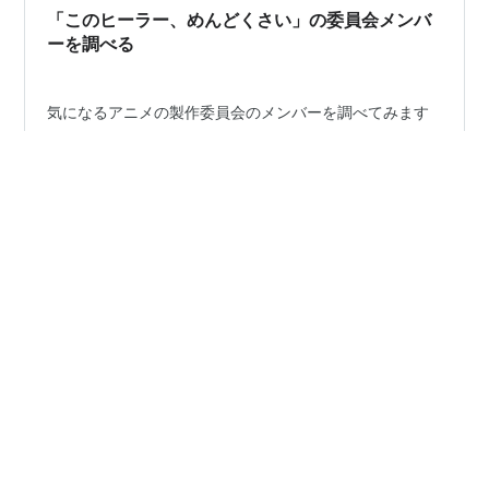
「このヒーラー、めんどくさい」の委員会メンバ
ーを調べる
気になるアニメの製作委員会のメンバーを調べてみます
今回は2022春アニメの「このヒーラー、めんどくさい」
です 作品概要 スタッフ キャスト 企画・プロデューサー
企画 エグゼクティブプロデューサー プロデューサー 製
作委員会 製作委員会名 製作委員会メンバー（予想） 作
品概要 タイトル：このヒーラー、めんどくさい 放送時