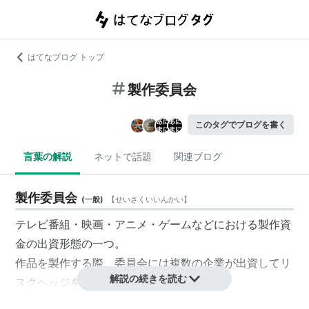
はてなブログ トップ
製作委員会
このタグでブログを書く
言葉の解説
ネットで話題
関連ブログ
製作委員会
(
一般
)
【
せいさくいいんかい
】
テレビ番組・映画・アニメ・ゲームなどにおける製作資
金の出資形態の一つ。
作品を製作する際、委員会には複数の企業が出資してリ
解説の続きを読む
スクヘッジを図る。