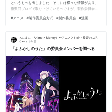
というものを出しました。そこには様々な情報があり、
複数回ブログで取り上げているのですが、製作委員会に
対する苦言も多かったのでピックアップしました。 近
#
アニメ
#
製作委員会方式
#
製作委員会
#
漫画
年、米国で成功した「ONE PIECE」、「鬼滅の刃」、
「俺だけレベルアップな件」、「君たちはどう生きる
か」などの IP のマーケティングで共通した特徴として、
あにまに（Anime × Money）〜アニメとお金・投資のぶろ
①日米の関係者が早くからマーケティング戦略を米国
•
ぐ〜
4年前
（世界）向けに練ることができていた点と、②リリース
「よふかしのうた」の委員会メンバーを調べる
やイベントが日米（世界）でほぼ同時に行われ…