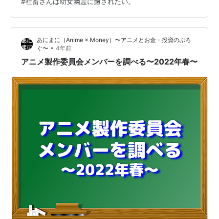
#
社畜さんは幼女幽霊に癒されたい。
監督：南原玖宇 シリーズ構成：赤尾でこ キャラクターデ
ザイン：田中春香 アニメーション制作：project No.9 キ
ャスト 幽霊ちゃん：CV. 日高里菜 伏原さん：CV. 金元寿
あにまに（Anime × Money）〜アニメとお金・投資のぶろ
子 みゃーこ：CV. 小原好美 倉…
•
ぐ〜
4年前
アニメ製作委員会メンバーを調べる〜2022年春〜