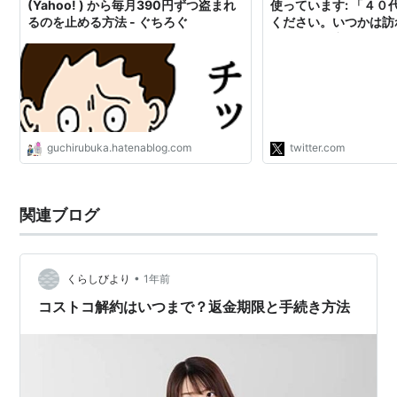
(Yahoo! ) から毎月390円ずつ盗まれ
使っています: 「４０
るのを止める方法 - ぐちろぐ
ください。いつかは訪
触れもなく突如おきる
証の返却、年金、相続
相続人確定、遺産分割
不動産の名義変更。「
いいか分からない‥」
らないよう相続手続き
に並べておきます。」 / T
guchirubuka.hatenablog.com
twitter.com
関連ブログ
•
くらしびより
1年前
コストコ解約はいつまで？返金期限と手続き方法