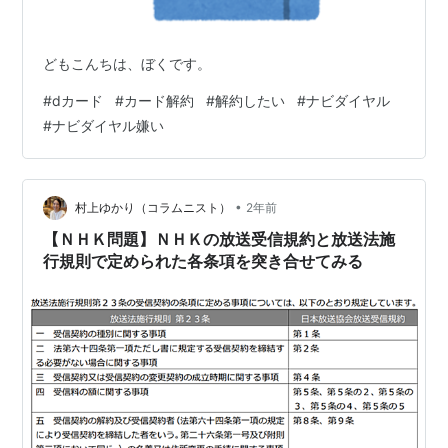
どもこんちは、ぼくです。
#
dカード
#
カード解約
#
解約したい
#
ナビダイヤル
#
ナビダイヤル嫌い
•
村上ゆかり（コラムニスト）
2年前
【ＮＨＫ問題】ＮＨＫの放送受信規約と放送法施
行規則で定められた各条項を突き合せてみる