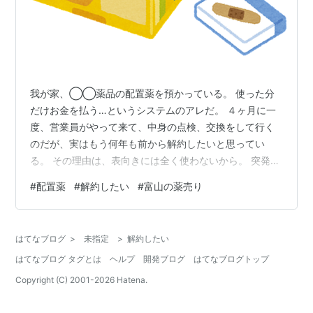
我が家、◯◯薬品の配置薬を預かっている。 使った分
だけお金を払う…というシステムのアレだ。 ４ヶ月に一
度、営業員がやって来て、中身の点検、交換をして行く
のだが、実はもう何年も前から解約したいと思ってい
る。 その理由は、表向きには全く使わないから。 突発的
に熱が出るとか、頭が痛くなるということもあるが、そ
#
配置薬
#
解約したい
#
富山の薬売り
ういう時のためによく効く市販薬は常備している。 だか
ら配置薬の必要性は全くないのである。 これが建前の理
由。 本音は、年に数回訪れて来る営業員が煩わしいか
はてなブログ
>
未指定
>
解約したい
ら。 我が家、昼間は不在家庭。 それを知ってか知らず
はてなブログ タグとは
ヘルプ
開発ブログ
はてなブログトップ
か、富士◯◯の営業車が団地の中でずーーーっと私の帰
りを待っているのだ。 私が車を駐車場に入…
Copyright (C) 2001-
2026
Hatena.