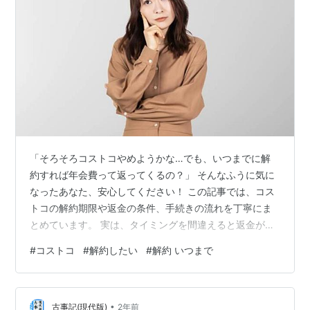
「そろそろコストコやめようかな…でも、いつまでに解
約すれば年会費って返ってくるの？」 そんなふうに気に
なったあなた、安心してください！ この記事では、コス
トコの解約期限や返金の条件、手続きの流れを丁寧にま
とめています。 実は、タイミングを間違えると返金が受
けられないことも…。 でも逆に、うまく解約すれば年会
#
コストコ
#
解約したい
#
解約 いつまで
費は全額返金されるんです！ 「手続きが面倒そう…」
「そもそもいつまでに行けばいいの？」 そんな疑問もこ
の記事を読めばスッキリ解消できますよ。 コストコはい
•
つまでに解約すれば返金される？ 「いつ解約すれば年会
古事記(現代版)
2年前