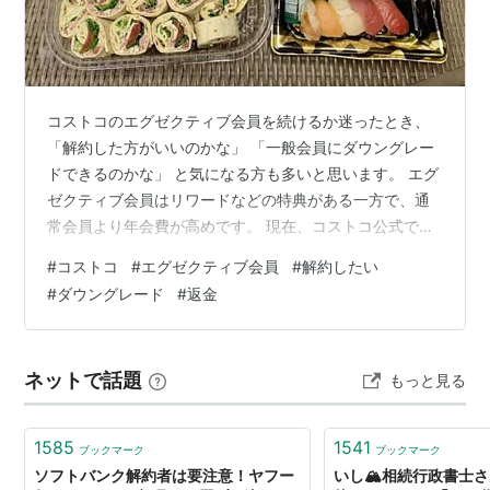
コストコのエグゼクティブ会員を続けるか迷ったとき、
「解約した方がいいのかな」 「一般会員にダウングレー
ドできるのかな」 と気になる方も多いと思います。 エグ
ゼクティブ会員はリワードなどの特典がある一方で、通
常会員より年会費が高めです。 現在、コストコ公式では
エグゼクティブ・ゴールドスター会員の年会費は税込
#
コストコ
#
エグゼクティブ会員
#
解約したい
10,560円と案内されています。 そのため、リワードが思
#
ダウングレード
#
返金
ったより貯まらなかったり、買い物頻度が減ったりする
と、一般会員に戻したいと感じることもありますよね。
この記事では、コストコエグゼクティブ会員の解約方
ネットで話題
もっと見る
法、一般会員へのダウングレードの流れ、返金条件、リ
ワードの注意点、手続きするタイミン…
1585
1541
ブックマーク
ブックマーク
ソフトバンク解約者は要注意！ヤフー
いし🏔️相続行政書士さん