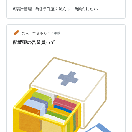
メインバンクを一つに絞り、 あとは解約しよう と考えて
#
家計管理
#
銀行口座を減らす
#
解約したい
います。 メインバンクは楽天銀行に 私と夫は 楽天証券
で投資信託を 積み立てていることもあって、 メインで使
うのは 楽天銀行がいいだろう ということになりました。
•
楽天銀行だと、 条件にもよりますが 振込手数料が月3回
だんごのきもち
3年前
まで無料だし、 ネットで出入金が確認できるので わざわ
配置薬の営業員って
ざ銀行…