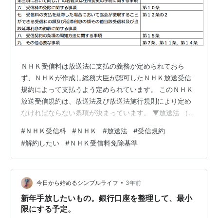
ＮＨＫ受信料は放送法に支払の義務が定められておら
ず、ＮＨＫが作成し総務大臣が認可したＮＨＫ放送受信
規約によって支払うよう定められています。 このＮＨＫ
放送受信規約は、放送法及び放送法施行規則により定め
なければならない条項が決まっています。 ▼放送法 （受
信契約及び受信料）第六十四条協会の放送を受信するこ
#
ＮＨＫ受信料
#
ＮＨＫ
#
放送法
#
受信規約
とのできる受信設備（次に掲げるものを除く。以下この
#
解約したい
#
ＮＨＫ受信料免除基準
項及び第三項第二号において「特定受信設備」とい
う。）を設置した者は、同項の認可を受けた受信契約
（協会の放送の受信についての契約をいう。以下この条
及び第七十条第四項において同じ。）の条項（以下この
•
今日から始めるシンプルライフ
3年前
項において「認可契約条項」という。）で定めるところ
新年手放したいもの。銀行口座を整理して、最小
に…
限にする予定。