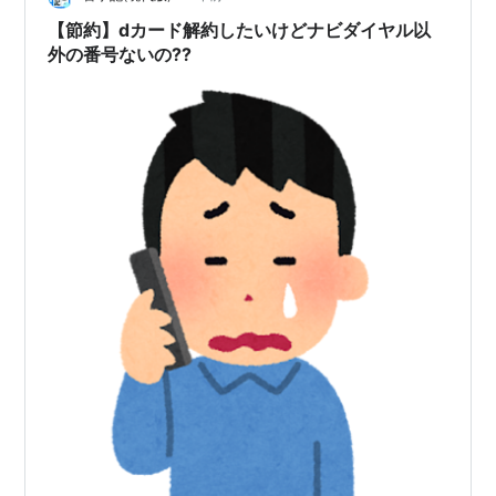
費が返ってくるの？」と悩む方は多いですよね。 ここで
【節約】dカード解約したいけどナビダイヤル以
は、返金対象となる期間や、ギリギ…
外の番号ないの??