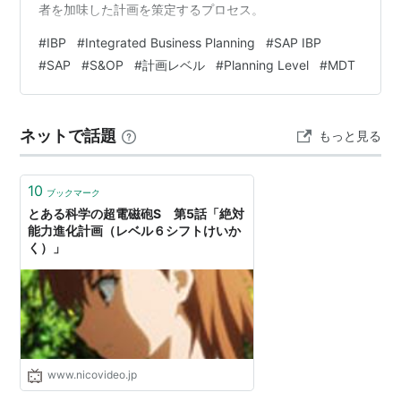
者を加味した計画を策定するプロセス。
#
IBP
#
Integrated Business Planning
#
SAP IBP
#
SAP
#
S&OP
#
計画レベル
#
Planning Level
#
MDT
ネットで話題
もっと見る
10
ブックマーク
とある科学の超電磁砲S 第5話「絶対
能力進化計画（レベル６シフトけいか
く）」
www.nicovideo.jp