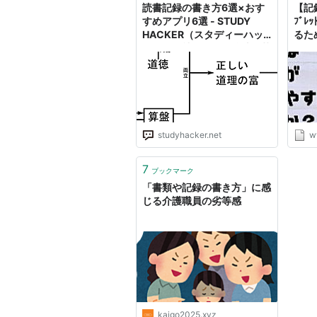
読書記録の書き方6選×おす
【記
すめアプリ6選 - STUDY
ﾌﾞﾚ
HACKER（スタディーハッ
るた
カー）｜社会人の勉強法＆英
べて
語学習
しか
studyhacker.net
w
7
ブックマーク
「書類や記録の書き方」に感
じる介護職員の劣等感
kaigo2025.xyz