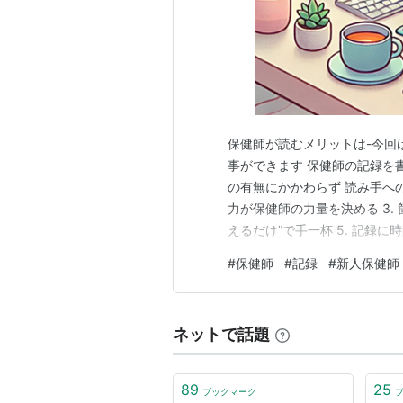
保健師が読むメリットは-今回
事ができます 保健師の記録を書
の有無にかかわらず 読み手への
力が保健師の力量を決める 3.
えるだけ”で手一杯 5. 記録に
わりに：記録は“保健師らしさ
#
保健師
#
記録
#
新人保健師
ちは。ネコケンです！ 今回は
て、記録…
ネットで話題
89
25
ブックマーク