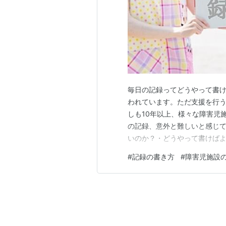
毎日の記録ってどうやって書け
われています。ただ支援を行
しも10年以上、様々な障害児
の記録、意外と難しいと感じて
いのか？・どうやって書けばよ
働く皆さん、「何となく」書い
#
記録の書き方
#
障害児施設
今回はみんなはどんなふうに書
って書けばいいの？ 記録を書