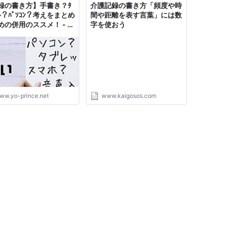
録の書き方】手書き？ﾀ
介護記録の書き方「頻度や時
ｯﾄ？ﾊﾟｿｺﾝ？考えをまとめ
間や距離を表す言葉」には数
めの併用のススメ！ - す
字を使おう
の道は介護に通ず【暮ら
るモダンなブログ】
ww.yo-prince.net
www.kaigosos.com