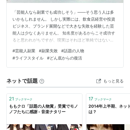
「芸能人なら副業でも成功しそう」――そう思う人は多
いかもしれません。 しかし実際には、飲食店経営や投資
ビジネス、ブランド展開などで大きな失敗を経験した芸
能人は少なくありません。 知名度があるからこそ成功す
ると思われがちですが、現実はそれほど単純ではないの
です。 むしろ、“芸能人だから失敗しやすい”側面もあり
#
芸能人副業
#
副業失敗
#
話題の人物
ます。 結論から言えば、芸能人の副業失敗には共通点が
#
ライフスタイル
#
どん底からの復活
あります。 それは「本業の知名度に頼りすぎたこと」
と、「経営を他人任せにしたこと」です。 一方で、失敗
から学び、どん底から復活した人たちも存在します。 こ
ネットで話題
もっと見る
の記事では、芸能人が副業で失敗しやすい理由を分かり
やすく解説しながら、そこから再起した…
21
17
ブックマーク
ブックマーク
ももクロ「話題の人物賞」受賞でモノ
2014年上半期、ネッ
ノフたちに感謝 - 音楽ナタリー
は？