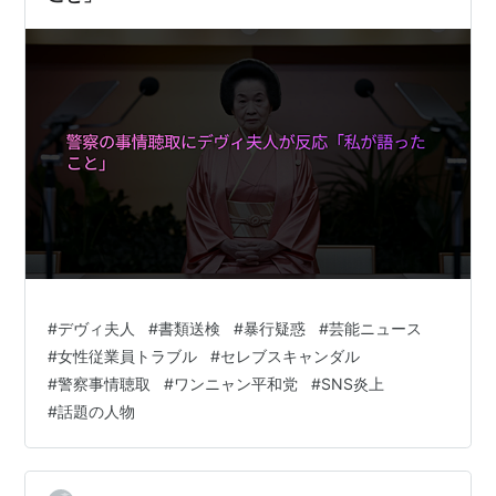
#
デヴィ夫人
#
書類送検
#
暴行疑惑
#
芸能ニュース
#
女性従業員トラブル
#
セレブスキャンダル
#
警察事情聴取
#
ワンニャン平和党
#
SNS炎上
#
話題の人物