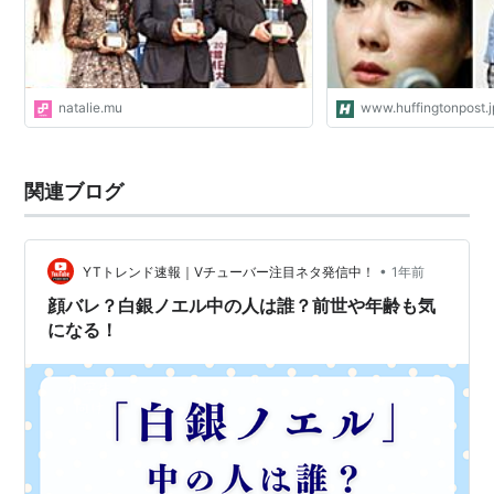
natalie.mu
www.huffingtonpost.j
関連ブログ
•
YTトレンド速報｜Vチューバー注目ネタ発信中！
1年前
顔バレ？白銀ノエル中の人は誰？前世や年齢も気
になる！