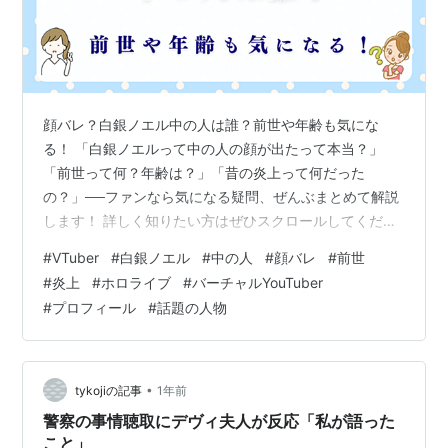
顔バレ？白銀ノエル中の人は誰？前世や年齢も気にな
る！ 「白銀ノエルって中の人の顔が出たって本当？」
「前世って何？年齢は？」「昔の炎上って何だった
の？」──ファンなら気になる疑問、ぜんぶまとめて解説
します！ 詳しく知りたい方はぜひスクロールしてくださ
いね♪ 👀 その① 顔バレって本当？ ファン界隈でささや
#
VTuber
#
白銀ノエル
#
中の人
#
顔バレ
#
前世
かれていた「顔写真流出」は未確認情報に留まってお
#
炎上
#
ホロライブ
#
バーチャルYouTuber
り、本人の公式発表はありません。 スクショや声質から
#
プロフィール
#
話題の人物
「こんな人？」という憶測もありますが、顔出しはまだ
なし！ 🌟 その② 前世（中の人）の年齢や素性 WP記事
によると、声優経験のある女性で、90年代～2000年代生
まれの可能性が高いとのこと。 しか…
•
tykojiの記事
1年前
警察の事情聴取にデヴィ夫人が反応「私が語った
こと」