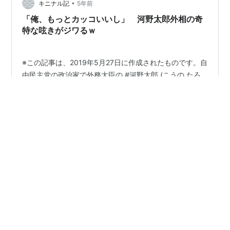
•
キニナル記
5年前
「俺、もっとカッコいいし」 河野太郎外相の奇
特な呟きがジワるｗ
※この記事は、2019年5月27日に作成されたものです。自
由民主党の政治家で外務大臣の #河野太郎 (こうの たろ
う)外相の自由すぎるTwitterが話題に。三世議員の呟きと
は思えないフランクさで病みつきになります… ▼河野太
郎外務大臣のツイッターが自由すぎる（笑）と話題に 河
野太郎（Taro Kono）外相が21日、ツイッター
#
河野太郎
#
Twitterで話題
#
話題の人物
（Twitter）で「ベーコン」に関する謎の投稿を行い、困
惑した反応や「機密情報を暗号でツイートしている」な
ど冗談めいた臆測が広がっている。 出典 河野外相が謎の
はてなブログ
>
未指定
>
話題の人物
「ベーコン」ツイート、ネットで話題に 写真1枚 国際ニ
はてなブログ タグとは
ヘルプ
開発ブログ
はてなブログトップ
ュース：AFPBB News 河野外相は約51万300…
Copyright (C) 2001-
2026
Hatena.