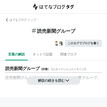
はてなブログ トップ
読売新聞グループ
このタグでブログを書く
言葉の解説
ネットで話題
関連ブログ
読売新聞グループ
(
読書
)
【
よみうりしんぶんぐるーぷ
】
読売新聞グループ本社
を
持株会社
とする
企業グループ
。
解説の続きを読む