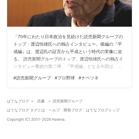
「70年にわたり日本政治を見続けた読売新聞グループの
トップ・渡辺恒雄氏への独占インタビュー。後編の『平
成編』は、渡辺氏の証言から平成という時代の実像に迫
る。 読売新聞グループのトップ、渡辺恒雄氏への独占イ
ンタビュー番組の第二弾。『平成編』となる今回は、読
売新聞社長、巨人軍オーナーとして、平成の日本社会に
#
読売新聞グループ
#
プロ野球
#
ナベツネ
深く関わった渡辺氏が、その舞台裏を赤裸々に証言。自
自連立、大連立など自ら深く関わった政局、巨人軍オー
ナーとしての発言の真相、自身の戦争体験に根ざした歴
はてなブログ
>
読書
>
読売新聞グループ
史認識。渡辺氏の独占告白から、平成という時代、そし
はてなブログ タグとは
ヘルプ
開発ブログ
はてなブログトップ
て今後の日本の姿を展望する。インタビュアー・大越健
介」NHK 内容はきわめて興味深く、そして面白…
Copyright (C) 2001-
2026
Hatena.