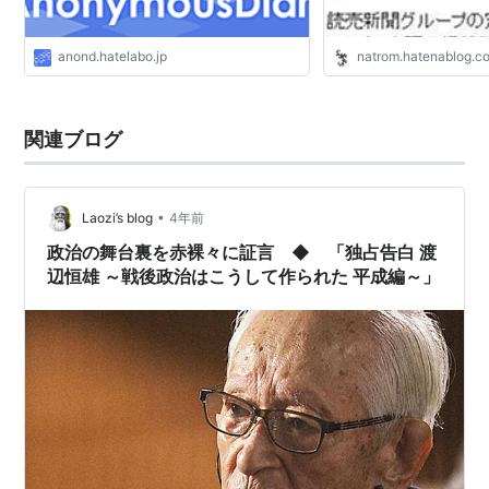
anond.hatelabo.jp
natrom.hatenablog.c
関連ブログ
•
Laozi’s blog
4年前
政治の舞台裏を赤裸々に証言 ◆ 「独占告白 渡
辺恒雄 ～戦後政治はこうして作られた 平成編～」