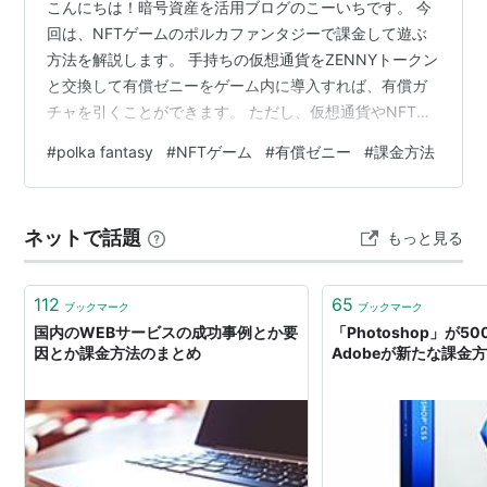
こんにちは！暗号資産を活用ブログのこーいちです。 今
回は、NFTゲームのポルカファンタジーで課金して遊ぶ
方法を解説します。 手持ちの仮想通貨をZENNYトークン
と交換して有償ゼニーをゲーム内に導入すれば、有償ガ
チャを引くことができます。 ただし、仮想通貨やNFTゲ
ームに慣れていない人はトークンの交換がよくわからな
#
polka fantasy
#
NFTゲーム
#
有償ゼニー
#
課金方法
かったり不安だと思いますので、ぜひこの記事を参考に
してみてください！ なお、ZENNYトークンの入手にはい
ろいろな方法がありますが、今回の記事では初心者の方
ネットで話題
もっと見る
でも分かりやすいようシンプルな方法を解説していま
す。 暗号資産取引所に登録しMATICを購入する メタマス
クを作り、MATICを送…
112
65
ブックマーク
ブックマーク
国内のWEBサービスの成功事例とか要
「Photoshop」が5
因とか課金方法のまとめ
Adobeが新たな課金