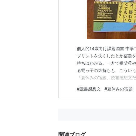
個人的14歳向け課題図書 中
プリントを失くしたとか宿題
持ちはわかる。一方で祖父母
る甥っ子の気持ちも。こうい
「夏休みの宿題、読書感想文だ
もりで言ってみると、「……よ
#
読書感想文
#
夏休みの宿題
ば、全然素直じゃん。かわいい
の本をいくつか見繕う、という
関連ブログ