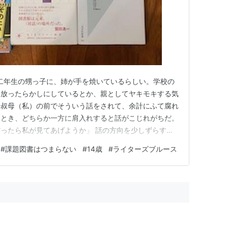
学二年生の甥っ子に、姉が手を焼いているらしい。学校の
を放ったらかしにしているとか、親としてヤキモキする気
や叔母（私）の前でそういう話をされて、余計にふて腐れ
うとき、どちらか一方に肩入れすると話がこじれがちだ。
ったら私が見てあげようか」 話の方向を少しずらすつ
ろしくお願いします」 私や姉が中学生だった頃と比べれ
#
課題図書はつまらない
#
14歳
#
ライターズブルース
なあ。 そんなわけで、差し当たって甥っ子にオススメ
のが私の宿題になったの…