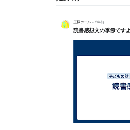
•
王様ホール
5年前
読書感想文の季節です