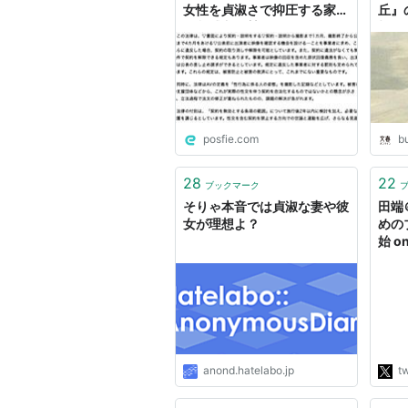
女性を貞淑さで抑圧する家父
丘』
長制感覚に賛否
切り
だも
posfie.com
b
28
22
ブックマーク
そりゃ本音では貞淑な妻や彼
田端
女が理想よ？
めの
始 o
だ」
をお
性が
富に
い大
ら、
SP
anond.hatelabo.jp
tw
蔑視
子大