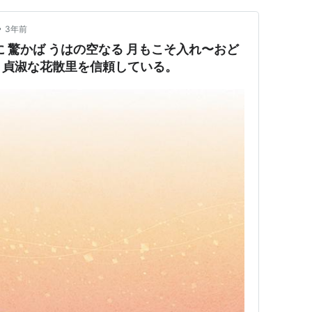
•
3年前
に 驚かば うはの空なる 月もこそ入れ〜おど
、貞淑な花散里を信頼している。