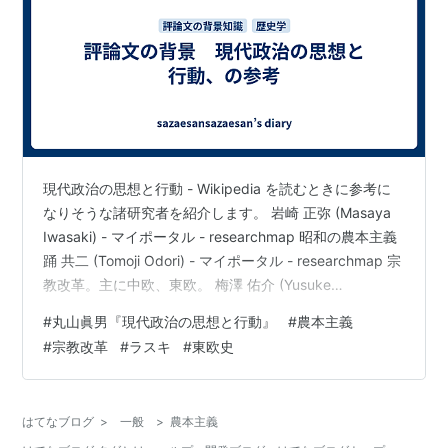
現代政治の思想と行動 - Wikipedia を読むときに参考に
なりそうな諸研究者を紹介します。 岩崎 正弥 (Masaya
Iwasaki) - マイポータル - researchmap 昭和の農本主義
踊 共二 (Tomoji Odori) - マイポータル - researchmap 宗
教改革。主に中欧、東欧。 梅澤 佑介 (Yusuke
Umezawa) - マイポータル - researchmap ラスキ 以上で
#
丸山眞男『現代政治の思想と行動』
#
農本主義
す。
#
宗教改革
#
ラスキ
#
東欧史
はてなブログ
>
一般
>
農本主義