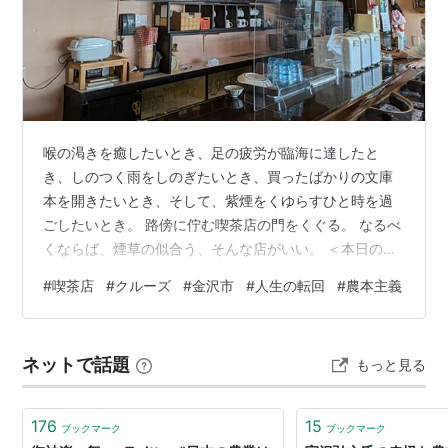
喉の渇きを癒したいとき、足の疲労が臨海に達したと
き、しのつく雨をしのぎたいとき、買ったばかりの文庫
本を開きたいとき、そして、紫煙をくゆらすひと時を過
ごしたいとき。 路傍に佇む喫茶店の門をくぐる。 なるべ
くならば、煙草の似合う、そんな店がいい。 ＜本日のサ
店＞ クルーズ 外観 内装 メニュー トイレ ベリーベリース
#
喫茶店
#
クルーズ
#
金沢市
#
人生の転回
#
農本主義
ムージー ¥600 google MAP 所在地 営業時間 定休日 席
数 電源 Wi-Fi SNS 店内BGM トイレ 喫煙の可否 ここより
下は、当ブログ執筆者の身辺雑記をふんだんに含んだ、
ネットで話題
もっと見る
取るに足らないとしか言いようのない雑文雑記ですの
で、お店の基本データのみを知りたい方は、上記目次…
176
15
ブックマーク
ブックマーク