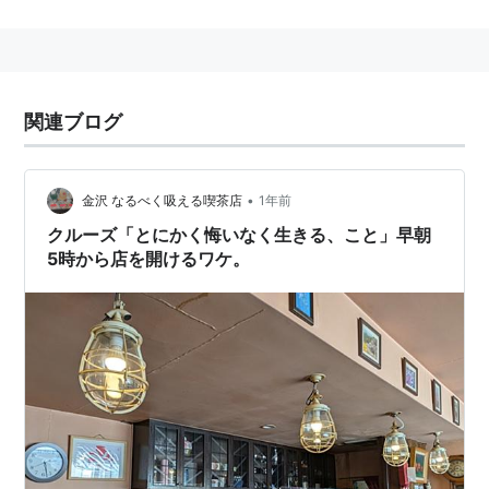
き、社会運動として胎動した。
1930年(昭和5年)の大恐慌時の農村危機の際には大き
な流れとなった。
代表的な運動家に
石川三四郎
、
加藤一夫
、
橘孝三郎
、
関連ブログ
権藤成卿
などがいる。
•
金沢 なるべく吸える喫茶店
1年前
クルーズ「とにかく悔いなく生きる、こと」早朝
5時から店を開けるワケ。