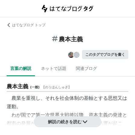
はてなブログ トップ
農本主義
このタグでブログを書く
言葉の解説
ネットで話題
関連ブログ
農本主義
(
一般
)
【
のうほんしゅぎ
】
農業を重視し、それを社会体制の基軸とする思想又は
運動。
わが国でア第一次世界大戦後以降、資本主義の発達と
解説の続きを読む
都市の発展が起こる中で、それに反発する気運が起こ
り、それが反近代、反中央集権、反欧米化志向と結び付