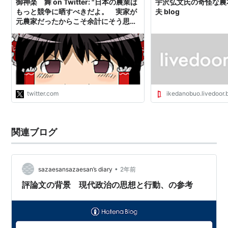
御神楽 舞 on Twitter: "日本の農業は
宇沢弘文氏の奇怪な農本
もっと競争に晒すべきだよ。 実家が
夫 blog
元農家だったからこそ余計にそう思う
わ。 生き残りに必死にならない産業
は所詮消える運命なのよ。 競争力が
無いが国の礎だとか言って保護したが
る農本主義程馬鹿な事はない。"
twitter.com
ikedanobuo.livedoor.
関連ブログ
•
sazaesansazaesan’s diary
2年前
評論文の背景 現代政治の思想と行動、の参考