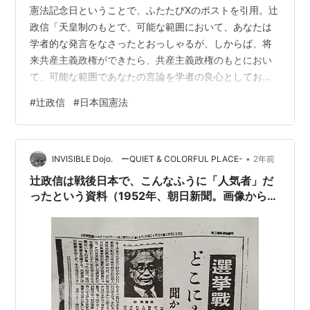
憲法記念日ということで、ふたたびXのポストを引用。辻
政信「天皇制のもとで、可能な範囲において、あなたは
学者的な発言をなさったとおっしゃるが、しからば、将
来共産主義政権ができたら、共産主義政権のもとにおい
て、可能な範囲であなたの言論を学者の良心としてお述
べになるつもりか。」憲法といえば国会のやり取りすき
#
辻政信
#
日本国憲法
https://t.co/TYVv4JLWNQ
pic.twitter.com/C8fr3BMPTo— ヴォルヴィーノ＠読書垢
(@dokushoa) May 2, 2024 067・辻政信 ○辻委員 私は
•
眞崎委員の質疑に関連をいたしまして、中村先生にちょ
INVISIBLE Dojo. ーQUIET & COLORFUL PLACE-
2年前
っとお尋ねいたしたいと思います。 中村先生…
辻政信は戦後日本で、こんなふうに「人気者」だ
ったという資料（1952年、朝日新聞。画像からテ
キスト化）