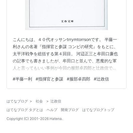
こんにちは、４０代オッサンtrrymtorrsonです。 半藤一
利さんの名著『指揮官と参謀 コンビの研究』をもとに、
太平洋戦争を総括する第４回目。 河辺正三と牟田口廉也
の記事でも書きましたが、牟田口と並んで、悪魔的な軍
人と言ってもいい事例が今回の服部卓四郎と辻政信で
す。 -PR- 辻が参謀として参加した作戦、事件を見てみま
#
半藤一利
#
指揮官と参謀
#
服部卓四郎
#
辻政信
しょう。 ◇1939年（昭和１４年）ノモンハン事件
◇1941年（昭和１６年）マレー作戦 ◇1942年（昭和１
７年）シンガポールの戦い ◇1941年-1942年（昭和１６
はてなブログ
>
社会
>
辻政信
年-１７年）フィリピンの戦い ◇1942年（昭和１７年）
はてなブログ タグとは
ヘルプ
開発ブログ
はてなブログトップ
ポートモレスビー作戦 ◇1942年（昭和１７年）ガ…
Copyright (C) 2001-
2026
Hatena.