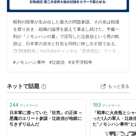
昭和の陸軍が生み出した最大の問題参謀。その名は戦場
を渡り歩き、組織の論理を超えて暴走し続けた。半藤一
利が『ノモンハンの夏』で活写した辻政信という男の軌
跡は、日本軍の栄光と狂気を同時に映し出す鏡である。
📺 関連動画｜YouTubeチャンネル「彩色戦記」でノモン
ハン事件の物語を公開中
#
ノモンハン事件
#
辻政信
#
太平洋戦争
https://www.youtube.com/@ai_senjo 起：人物紹介 37
歳の少佐参謀が、満洲の草原で関東軍を動かしていた。
1939年夏、ノモンハン事件の渦中にあった辻政信は、組
ネットで話題
もっと見る
織上は関東軍作戦参謀のなかでも最末席に過ぎなかっ
た。それでも稲田正純・参謀本部作戦課長が「事実上の
関東軍司令官」と評するほどの…
244
193
ブックマーク
ブックマーク
日本軍に漂っていた「狂気」の正体 ～
「戦車に火炎瓶とシャ
悪魔のエリート参謀・辻政信が地獄に
った1人の軍人・辻政
引きずり込んだ
た“ノモンハン事件”とは
イン