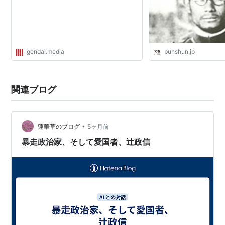
gendai.media
bunshun.jp
関連ブログ
•
蓮華草のブログ
5ヶ月前
暴走政治家、そして愛国者、辻政信