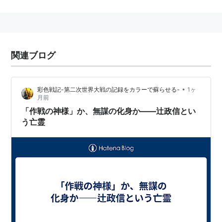
太平洋戦争の仕掛け人であり、陸軍が中国・英米との対
決路線へと暴走していく”主犯”のひとりとされている。
シンガポール攻略作戦の功から「作戦の神様」と呼ばれ
た。
関連ブログ
戦後、シンガポールでの華僑虐殺事件をめぐり戦犯容疑
がかかり、僧に変装して東南アジアや中国に潜伏し、戦
•
彩色戦記-第二次世界大戦の記録をカラーで蘇らせる-
1ヶ
犯解除となる1950年まで逃避行。逃走中の記録「潜行
月前
三千里」がベストセラーに。1952年に衆院選に地元石
「作戦の神様」か、無謀の化身か――辻政信とい
う亡霊
川県から出馬しトップ当選。4期務めて参院議員に転身
したが、1961年に単身で潜入したラオス奥地で失跡し
た。
関連キーワード
軍刀組