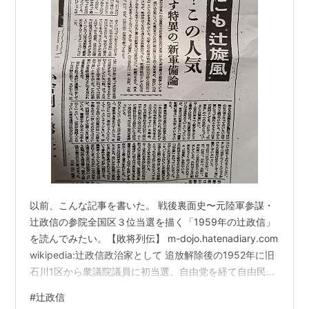
以前、こんな記事を書いた。 戦後裏面史〜元陸軍参謀・
辻政信の参院全国区３位当選を描く「1959年の辻政信」
を読んでみたい。【敗将列伝】 m-dojo.hatenadiary.com
wikipedia:辻政信政治家として 追放解除後の1952年に旧
石川1区から衆議院議員に初当選。自由党を経て自由民主
党鳩山一郎派、石橋派に所属。石橋内閣時代に外遊を
#
辻政信
し、エジプトのガマール・アブドゥン＝ナーセル、ユー