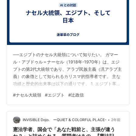
──エジプトのナセル大統領について知りたい。 ガマー
ル・アブドゥル＝ナーセル（1918年-1970年）は、エジ
プトの第2代大統領であり、アラブ民族主義（汎アラブ主
義）の象徴として知られるカリスマ的指導者です。 主な
功績と歴史的出来事は以下の通りです。 1. エジプト革命
と権力掌握 自由将校団の結成: 軍内部で秘密組織を組織
#
ナセル大統領
#
エジプト
#
辻政信
し、1952年のエジプト革命を主導して王制を打倒しまし
た。 大統領就任: 1954年に実権を握り、1956年に正式に
大統領に就任しました。 2. 外交とスエズ運河国有化 スエ
•
ズ運河の国有化（1956年）: アスワン・ハイ・ダム建設
INVISIBLE Dojo. ーQUIET & COLORFUL PLACE-
2年前
の資金調達のため、イギリス・フランスの管理下に…
憲法学者、国会で「あなた戦前と、主張が違う