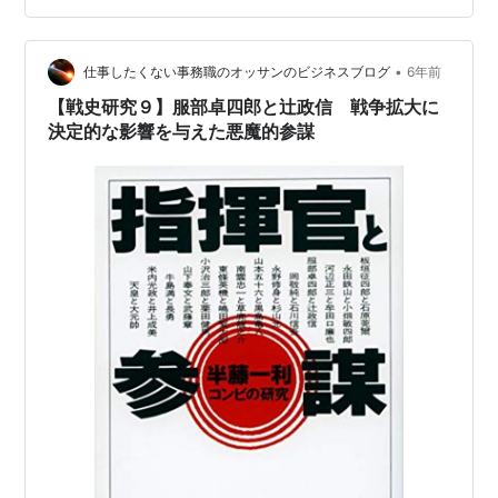
ゴスラビアのヨシップ・ブロズ・チトー、中国の周恩
来、インドのジャワハルラール・ネルーと会談してい
•
る。 政治家になった辻は1955年（昭和30年）にソ連に
仕事したくない事務職のオッサンのビジネスブログ
6年前
視察旅行に出かける。このとき辻はソ連のさまざまな
【戦史研究９】服部卓四郎と辻政信 戦争拡大に
人…
決定的な影響を与えた悪魔的参謀