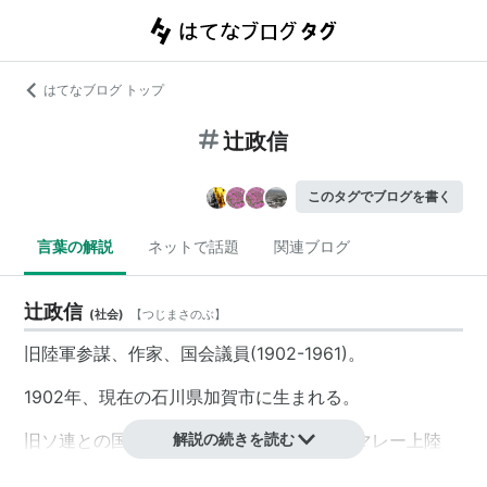
はてなブログ トップ
辻政信
このタグでブログを書く
言葉の解説
ネットで話題
関連ブログ
辻政信
(
社会
)
【
つじまさのぶ
】
旧陸軍参謀、作家、国会議員(1902-1961)。
1902年、現在の石川県加賀市に生まれる。
旧ソ連との国境紛争のノモンハン事件や、マレー上陸
解説の続きを読む
戦、ガダルカナル島攻防戦など数々の作戦を指揮した。