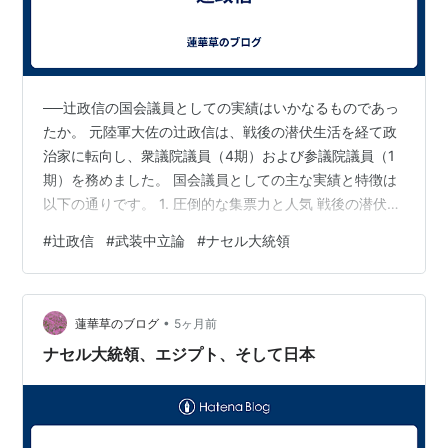
──辻政信の国会議員としての実績はいかなるものであっ
たか。 元陸軍大佐の辻政信は、戦後の潜伏生活を経て政
治家に転向し、衆議院議員（4期）および参議院議員（1
期）を務めました。 国会議員としての主な実績と特徴は
以下の通りです。 1. 圧倒的な集票力と人気 戦後の潜伏体
験を綴った『潜行三千里』がベストセラーとなり、国民
#
辻政信
#
武装中立論
#
ナセル大統領
的な人気を背景に選挙では常に上位当選を果たしまし
た。特に初出馬となった1952年の衆院選では、旧石川1
区でトップ当選を飾っています。 2. 「自衛独立」と独自
•
の外交路線 「反共・反米・自衛独立」を掲げる政治団体
蓮華草のブログ
5ヶ月前
「自衛同盟」を結成し、武装中立による日本の独立を主
ナセル大統領、エジプト、そして日本
張しました。 第3勢力と…