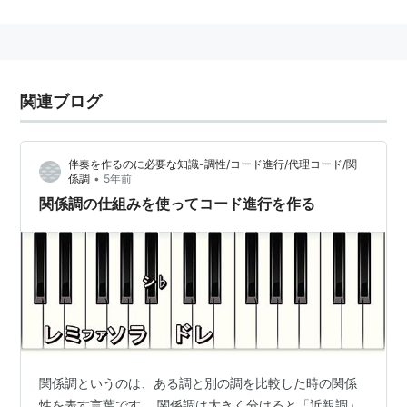
易。
関連ブログ
伴奏を作るのに必要な知識-調性/コード進行/代理コード/関
•
係調
5年前
関係調の仕組みを使ってコード進行を作る
関係調というのは、ある調と別の調を比較した時の関係
性を表す言葉です。 関係調は大きく分けると「近親調」