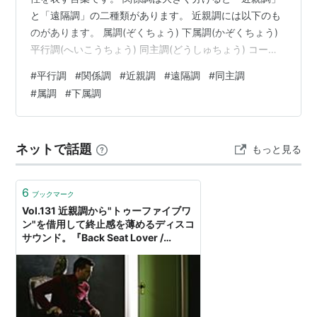
と「遠隔調」の二種類があります。 近親調には以下のも
のがあります。 属調(ぞくちょう) 下属調(かぞくちょう)
平行調(へいこうちょう) 同主調(どうしゅちょう) コード
進行を作る際には、これらの近親調におけるダイアトニ
#
平行調
#
関係調
#
近親調
#
遠隔調
#
同主調
ックコードを借用和音として使用したりします。 ただ、
#
属調
#
下属調
平行調と言うのは、同じ音を使う長調と短調の関係性に
なっているので、同じコードを使ってコード進行を作る
事が出来ます。 平行調とは？ 平行調とは、ある長調で使
ネットで話題
もっと見る
う特定の音と同じ音を使う短調、または、ある短調で使
う特定の音と同じ音を使…
6
ブックマーク
Vol.131 近親調から"トゥーファイブワ
ン"を借用して終止感を薄めるディスコ
サウンド。『Back Seat Lover /
Mayer Hawthorne』 - Past Orange