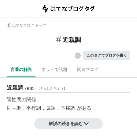
はてなブログ トップ
近親調
このタグでブログを書く
言葉の解説
ネットで話題
関連ブログ
近親調
(
音楽
)
【
きんしんちょう
】
調性間の関係．
同主調
，
平行調
，
属調
，
下属調
がある．
解説の続きを読む
それぞれの音階の違いが非常に少ないため、転調が容