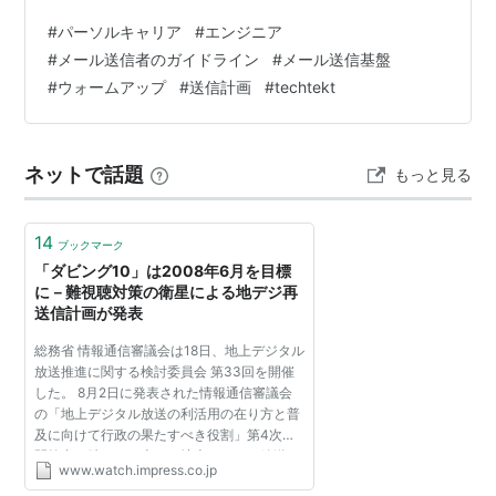
レイスとGmailガイドライン対応が重なり、2024年6月ま
#
パーソルキャリア
#
エンジニア
でに事前対策と問題の解消に取り組んでおりました。 ■
#
メール送信者のガイドライン
#
メール送信基盤
本記事で使用される用語について■ 用語 意味 スロットリ
#
ウォームアップ
#
送信計画
#
techtekt
ング 通信や処理の制限を行うこと。ここではメールの送
信制限。 レピュテーション 電子メール送信者の信頼性や
評判 ウォームアップ 新しいIPアドレスやドメインを使用
ネットで話題
もっと見る
してメ…
14
ブックマーク
「ダビング10」は2008年6月を目標
に－難視聴対策の衛星による地デジ再
送信計画が発表
総務省 情報通信審議会は18日、地上デジタル
放送推進に関する検討委員会 第33回を開催
した。 8月2日に発表された情報通信審議会
の「地上デジタル放送の利活用の在り方と普
及に向けて行政の果たすべき役割」第4次中
間答申を踏まえた上で、地上デジタル放送へ
www.watch.impress.co.jp
の完全移行へ向けた諸課題の解決について、