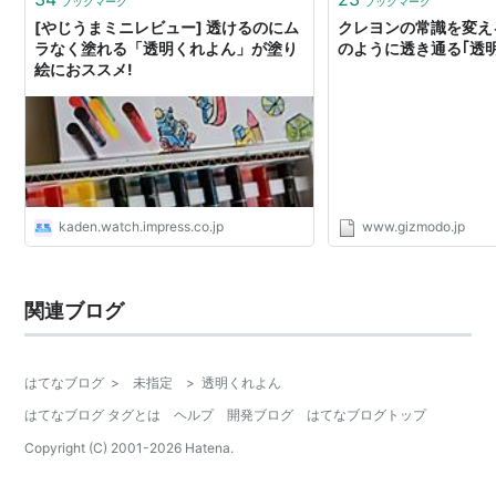
ブックマーク
ブックマーク
[やじうまミニレビュー] 透けるのにム
クレヨンの常識を変え
ラなく塗れる「透明くれよん」が塗り
のように透き通る｢透
絵におススメ!
kaden.watch.impress.co.jp
www.gizmodo.jp
関連ブログ
はてなブログ
>
未指定
>
透明くれよん
はてなブログ タグとは
ヘルプ
開発ブログ
はてなブログトップ
Copyright (C) 2001-
2026
Hatena.