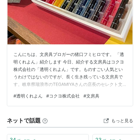
こんにちは、文房具ブロガーの猪口フミヒロです。 「透
明くれよん」紹介します 今日、紹介する文房具はコクヨ
株式会社の「透明くれよん」です。ものすごい人気とい
うわけではないのですが、長く生き残っている文房具で
す。岐阜県瑞浪市のTEGAMIYAさんの店長のセレクト文
房具の中に入っていたので買ってきました。以前も確か
#
透明くれよん
#
コクヨ株式会社
#
文房具
持っていたのですが、感動して説明しているうちに、そ
の話している人に「使ってみてよ」と差し上げてしまう
ので、何度も買い直さなくてはなりません（笑）。僕に
ネットで話題
もっと見る
とってはそのくらい、すごくておすすめの文房具なので
す。 線画の上からぬると、透明水彩絵の具で描いたよう
に下絵が透けて見えます。描いた直後なら…
34
23