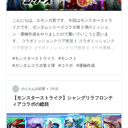
こんにちは。エモンガ君です。今回はモンスターストラ
イクです。ガンダムシリーズコラボ第２弾のミッショ
ン・運極作成をやりましたので書いていこうと思いま
す。 コラボミッションクリア状況１ コラボミッションク
リア状況２ コラボミッションクリア状況３ コラボ運極状
況 感想 コラボミッションクリア状況１ １つ目はガンダ
#
モンスターストライク
#
モンスト
ムミッションでした。ミッションをクリアするたびに報
#
ガンダムコラボ第２弾
#
コラボ
#
運極作成
酬が獲得できました。クリア回数報酬などもあり、キャ
ラ、ボイス、アイテムなどがもらえました。 コラボミッ
ションクリア状況２ 追加の超究極で「逆襲のシャア ベル
トーチカ・チルドレン」が降臨しました。ソロで出撃を
•
のくたんの日常
2年前
しました。フォトンというギミックに初…
【モンスターストライク】シャングリラフロンテ
ィアコラボの総括