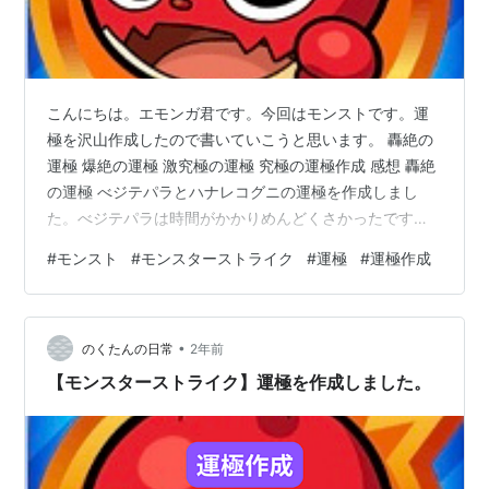
こんにちは。エモンガ君です。今回はモンストです。運
極を沢山作成したので書いていこうと思います。 轟絶の
運極 爆絶の運極 激究極の運極 究極の運極作成 感想 轟絶
の運極 べジテパラとハナレコグニの運極を作成しまし
た。べジテパラは時間がかかりめんどくさかったです。
ハナレコグニはただただ難しかったです。 爆絶の運極 ア
#
モンスト
#
モンスターストライク
#
運極
#
運極作成
ヴァロン・ティルノナーグ・テンぺストーソの運極を作
成しました。ティルノナーグがめんどくさかったなと思
いました。 激究極の運極 スぺラールと徳川綱吉の運極を
•
作成しました。※スぺラールは運極達成時のスクショを忘
のくたんの日常
2年前
れてしまいました。 究極の運極作成 カジキラス・ボルカ
【モンスターストライク】運極を作成しました。
ノザーラ・ファンタオラゴン…