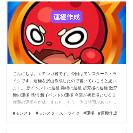
こんにちは。エモンガ君です。今回はモンスターストラ
イクです。運極を沢山作成したので書いていこうと思い
ます。 新イベントの運極 轟絶の運極 超究極の運極 激究
極の運極 感想 新イベントの運極 今回が初登場となる２
種類の運極を作成しました。もう一体は時間があったら
作ろうかなと思っています。 轟絶の運極 ドケソコトリの
#
モンスト
#
モンスターストライク
#
運極
#
運極作成
運極を作成しました。難しかったです。しかし、慣れる
と楽しいなという場面もありました。 超究極の運極 アゾ
ットの運極を作成しました。このクエストはあまり得意