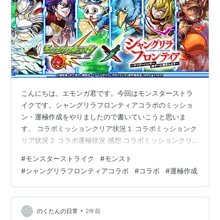
こんにちは。エモンガ君です。今回はモンスターストラ
イクです。シャングリラフロンティアコラボのミッショ
ン・運極作成をやりましたので書いていこうと思いま
す。 コラボミッションクリア状況１ コラボミッションク
リア状況２ コラボ運極状況 感想 コラボミッションクリ
ア状況１ 1つ目はスキルガーデナーでした。ログイン、ク
#
モンスターストライク
#
モンスト
エストクリア、ヴァイスアッシュの試練達成などでポイ
#
シャングリラフロンティアコラボ
#
コラボ
#
運極作成
ントを獲得し、アイテムやスキルを開放するものとなっ
ています。 コラボミッションクリア状況２ 追加の超究極
で第３形態のウェザエモンが登場しました。適正キャラ
がローザしか所持していなかったので、マルチで募集を
•
のくたんの日常
2年前