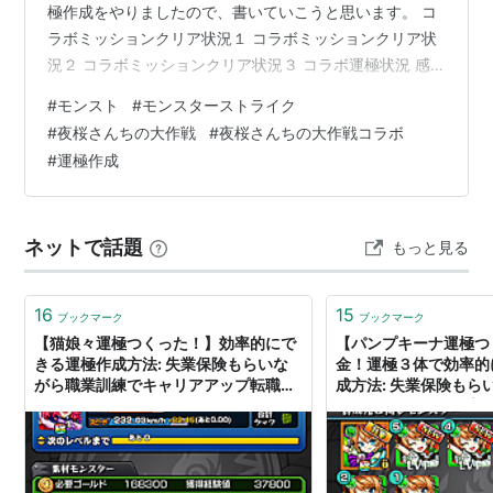
極作成をやりましたので、書いていこうと思います。 コ
ラボミッションクリア状況１ コラボミッションクリア状
況２ コラボミッションクリア状況３ コラボ運極状況 感
想 コラボミッションクリア状況１ 1つ目は夜桜さんちの
#
モンスト
#
モンスターストライク
スパイ任務でした。それぞれに課題が与えられていてそ
#
夜桜さんちの大作戦
#
夜桜さんちの大作戦コラボ
れをこなしていくという感じでした。日にちが変わると
#
運極作成
任務も変わるのでコツコツとやる必要がありました。追
加されたものも含め、全て達成することが出来ました。
コラボミッションクリア状況２ 追加の超究極で皮下真が
ネットで話題
もっと見る
降臨しました。厳選は１体間に合いま…
16
15
ブックマーク
ブックマーク
【猫娘々運極つくった！】効率的にで
【パンプキーナ運極つ
きる運極作成方法: 失業保険もらいな
金！運極３体で効率的
がら職業訓練でキャリアアップ転職伝
成方法: 失業保険もら
説
練でキャリアアップ転