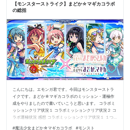
行いキャラをお借りしました。ソロで出…
【モンスターストライク】まどか☆マギカコラボ
の総括
こんにちは。エモンガ君です。今回はモンスターストラ
イクです。まどか☆マギカコラボのミッション・運極作
成をやりましたので書いていこうと思います。 コラボミ
ッションクリア状況１ コラボミッションクリア状況２ コ
ラボ運極状況 感想 コラボミッションクリア状況１ １つ
目は射的ゲームでした。意外と難しく、慣れるまでは少
#
魔法少女まどか☆マギカコラボ
#
モンスト