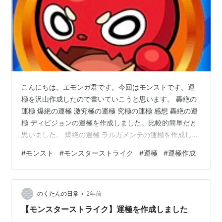
こんにちは。エモンガ君です。今回はモンストです。運
極を沢山作成したので書いていこうと思います。 轟絶の
運極 爆絶の運極 激究極の運極 究極の運極 感想 轟絶の運
極 ディビジョンの運極を作成しました。比較的簡単だと
思いました。 爆絶の運極 ラルガメンテの運極を作成しま
した。このクエストは少し苦手だなと思いました。 激究
#
モンスト
#
モンスターストライク
#
運極
#
運極作成
極の運極 簡単でした。 究極の運極 感想 今回は少しだけ
ですが、運極を作成しました。並行して怪獣８号コラボ
の運極と秘海の冒険船の運極の作成も続けています。秘
•
海の冒険船に関してはやっと終わりが見えてきました。
のくたんの日常
2年前
引き続き頑張ろうと思います。 今回はこんな感じで終わ
【モンスターストライク】運極を作成しました
ります。ありがとうござい…