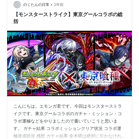
•
ではないのですが、運極作りたいなと思っていたので作
のくたんの日常
2年前
れて良かったです。ダーインスレイブの運極も作成した
【モンスターストライク】東京グールコラボの総
いなと思っています。 激究極の運…
括
こんにちは。エモンガ君です。今回はモンスターストラ
イクです。東京グールコラボのガチャ・ミッション・コ
ラボ運極などをやりましたので書いていこうと思いま
す。 ガチャ結果 コラボミッションクリア状況 コラボ運
極達成状況 感想 ガチャ結果 金木研は絶対に引かなけれ