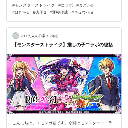
しコツがいるなと思いました。すべての報酬を獲得でき
#
モンスターストライク
#
コラボ
#
まどかα
ました。 コラボミッションクリア状況２ １回勝つと運極
#
ほむらα
#
杏子α
#
運極作成
#
キュウべぇ
形式の超究極でした。無事に勝てたので悪魔ほむらを獲
得しました。 難易度としてはかなり難しかったです。ま
どかαがいない方はかなり苦労すると思います。自分は何
とかまどかαを当てることが出来て…
•
のくたんの日常
2年前
【モンスターストライク】推しの子コラボの総括
こんにちは。エモンガ君です。今回はモンスターストラ