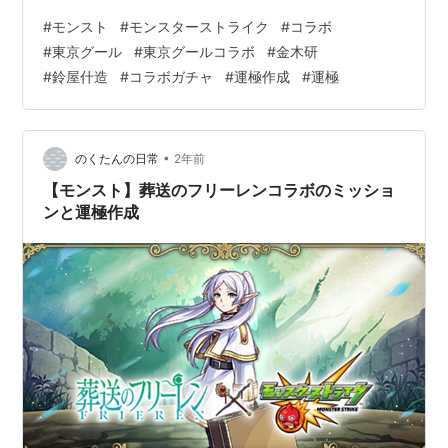
ばいけないと思い、ガチャを引きました。しかし、中々
#
モンスト
#
モンスターストライク
#
コラボ
コラボ星５が出ず、途中から嫌になってきてしまい、ス
#
東京グール
#
東京グールコラボ
#
金木研
クショをとることをやめました。初めに鈴屋什造が出ま
#
鈴屋什造
#
コラボガチャ
#
運極作成
#
運極
したが、その後はコラボ星５が何も出ず、結局３万円を
つぎ込んだところで金木研が出ました。正直予想外でし
た。こんなにお金がかかると思わなかったので悔しかっ
たです。因みに霧島董香は出ませんでした。 コ…
•
のくたんの日常
2年前
【モンスト】葬送のフリーレンコラボのミッショ
ンと運極作成