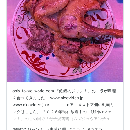
asia-tokyo-world.com 『鉄鍋のジャン！』のコラボ料理
を食べてきました！ www.nicovideo.jp
www.nicovideo.jp ※ ニコニコdアニメストア側の動画リ
ンクはこちら。 ２０２６年現在放送中の「鉄鍋のジャ
ン！」のこの回で「母子焗鵪鶉（ムズジュウアンチュ
ン）」という料理が出てきてニコニコのコメントでコラ
#
鉄鍋のジャン！
#
中華料理
#
コラボ
#
ウズラ