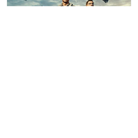
『Battlefield』と聞いて思い浮かぶのは、たいてい“地
上”の光景です。 崩れる建物、砂埃、戦車の轟音。ところ
が今回、そのシリーズが真正面から「空」を主役に据え
てきました。相手は、空戦映画の代名詞——『トップガ
ン』。内容を追ってみます。 ■ 8月18日、コラボイベン
ト「Top Gun」開幕 EAが発表したのは、『Battlefield
#
ゲーム
#
Battlefield6
#
トップガン
#
FPS
#
EA
6』第4シーズンの目玉となる『トップガン』とのコラ
#
コラボ
#
戦闘機
#
ゲームニュース
#
PCゲーム
ボ。イベント「Top Gun」は8月18日にスタートします。
#
洋ゲー
テーマはずばり制空権。戦闘機映画とのタッグにふさわ
しく、空を舞台にしたコンテンツが並びます。 ■ 名マッ
プ復活と、空母争奪 中心となる新モードが…