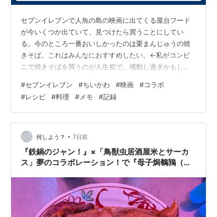
セブンイレブンで人魚の島の映画に出てくる屋台フード
が今いくつか出ていて、見つけたら買うことにしてい
る。今のところ一番おいしかったのは栗まんじゅうの焼
きそば。これはみんなにおすすめしたい。←私がコンビ
ニで焼きそばを買うのが人生初で、感動し過ぎかもしれ
ないとは思う。実の屋台のやつよりずっとおいしい。麺
#
セブンイレブン
#
ちいかわ
#
映画
#
コラボ
が硬めなんですよ。めっちゃ食べ心地が良い。途中で飽
#
レシピ
#
料理
#
メモ
#
記録
きない。味濃いめなのは栗まんじゅうの酒飲みキャラに
合わせておつまみ仕様になっているのか？キャベツと紅
しょうがも良かった。次においしかったのはシーサーの
島らーめん。勝手にソーキそばをイメージしていたが全
•
何しよう？
7日前
然違う。細くて黄色くてちぢれた麺。こういう麺めっち
『鉄鍋のジャン！』×「鳥獣虫居酒屋米とサーカ
ゃ…
ス」夢のコラボレーション！で『母子焗鵪鶉（ム
ズジュウアンチュン）』を食べてきました！