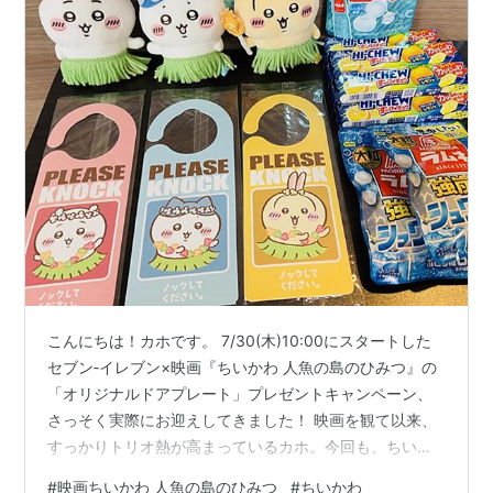
こんにちは！カホです。 7/30(木)10:00にスタートした
セブン‐イレブン×映画『ちいかわ 人魚の島のひみつ』の
「オリジナルドアプレート」プレゼントキャンペーン、
さっそく実際にお迎えしてきました！ 映画を観て以来、
すっかりトリオ熱が高まっているカホ。今回も、ちいか
わ・ハチワレ・うさぎの3人をお迎えすることを目標に、
#
映画ちいかわ 人魚の島のひみつ
#
ちいかわ