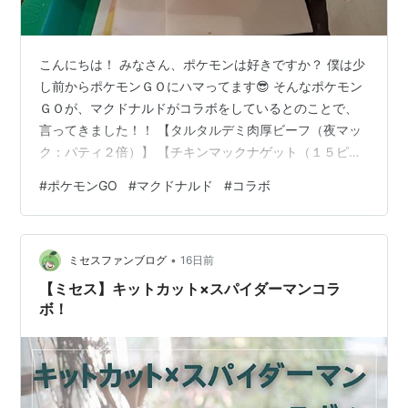
こんにちは！ みなさん、ポケモンは好きですか？ 僕は少
し前からポケモンＧＯにハマってます😎 そんなポケモン
ＧＯが、マクドナルドがコラボをしているとのことで、
言ってきました！！ 【タルタルデミ肉厚ビーフ（夜マッ
ク：パティ２倍）】 【チキンマックナゲット（１５ピー
ス入り）】 「ポケモン３０周年バーガー」やお得な１５
#
ポケモンGO
#
マクドナルド
#
コラボ
ピース入りの「チキンマックナゲット」などがあり、パ
ッケージもポケモン仕様になっています！ ポケモントレ
ーナーの方、マックファンの方、この機会をお見逃しな
•
く！！ ↓ コラボの詳細はこちら ↓ pokemongo.com ↓
ミセスファンブログ
16日前
面白かった、参考になったと思ったら是非ポチッと↓ ラ
【ミセス】キットカット×スパイダーマンコラ
ンキング参加中【…
ボ！