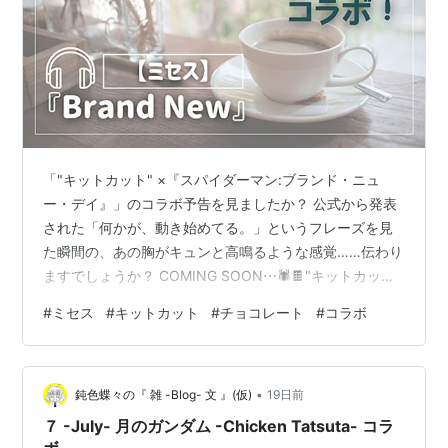
「"キットカット" ×『スパイダーマン:ブランド・ニュ
ー・デイ』」のコラボ予告を見ましたか？ 公式から発表
された「何かが、動き始めてる。」というフレーズを見
た瞬間の、あの胸がキュンと高鳴るような感覚……伝わり
ますでしょうか？ COMING SOON⋯🕷️🍫"キットカット"
×『#スパイダーマン:ブランド・ニュー・デイ』何かが、
#
ミセス
#
キットカット
#
チョコレート
#
コラボ
動き始めてる。詳細はまだヒミツ🤫通知ONで、続報を見
逃さないで🔔#キットカット #BrandNew #キットカット
でスパイダーマンを応援 pic.twitter.com/0Nj11AcLXx —
•
キットカット (@KITKATJapan) 2026年7月22日 イヤホ
鈍色蝶々の『 雑 -Blog- 文 』(仮)
19日前
ンか…
７ -July- 月のガンダム -Chicken Tatsuta- コラ
ボ