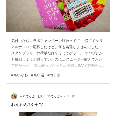
気付いたらコラボキャンペーン終わってて、 慌ててシリ
アルナンバー応募したけど、何も当選しませんでした。
スタンプラリーの壁紙だけ辛うじてゲット。 ケバブとか
も挑戦しようと思っていたのに… スムージー飲んでおい
て良かった。 味は酸っぱかった… 先週はIMAXで映画ち
いかわの2回目観ました。 後ろからうさぎの声が聴こえ
#
ちいかわ
#
ちい活
#
コラボ
て面白かった。 入場者特典はハチワレでした👏
•
～すてっぷ ばい すてっぷ～
2日前
わんわんTシャツ