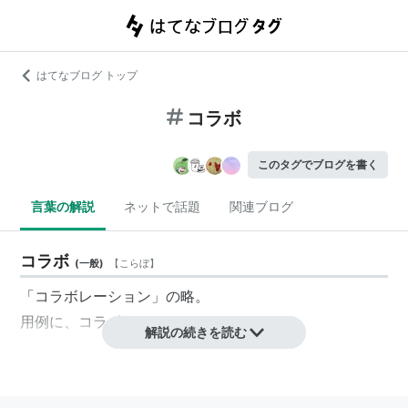
はてなブログ トップ
コラボ
このタグでブログを書く
言葉の解説
ネットで話題
関連ブログ
コラボ
(
一般
)
【
こらぼ
】
「コラボレーション」の略。
用例に、
コラボシアターフェスティバル
解説の続きを読む