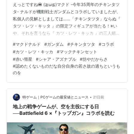
えっとですね🍔 (≧ω≦)マクド -今年35周年のチキンタツ
タ- ナルドが機動戦士ガンダムとコラボしていましたが、
私個人の見解としましては……「チキンタツタ」ならぬ『
タツ・レツ・キッタ 』の限定フィギュアが当たる！※い
や、それを言うなら『 カツ・レツ・キッカ 』の三人組な
る方が絶対良かったのに……と一瞬思いましたが、『 ボ
#
マクドナルド
#
ガンダム
#
チキンタツタ
#
コラボ
ツ（没）・レツ（劣）・キッカイ（奇っ怪) 』なアイディ
#
カツ・レツ・キッカ
#
マックチキンセット
アでちっとも面白くなガンダム じゃなくて 面白くなかっ
#
赤い彗星
#
シャア・アズナブル
#
坊やだからさ
たね。 ←反省中ｗ ……マクド じゃなくて などといつも５
#
認めたくないものだな自分自身の若さ故の過ちというも
００円のマックチキンセットしか注文しない私が、子供
のを
じみたコメントをしてしまい大変申し訳ございません。
m (…
•
特ゲーム｜PCゲームの最安値とニュース
21日前
地上の戦争ゲームが、空を主役にする日
──Battlefield 6 ×『トップガン』コラボを読む