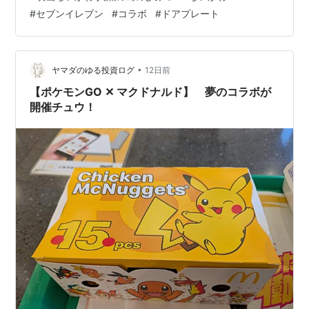
駅近くのセブン‐イレブンへ向かいました。 今回のキャン
#
セブンイレブン
#
コラボ
#
ドアプレート
ペーンは、対象のハイチュウ・ラムネシリーズを一度に3
個購入すると、「映画ちいかわ オリジナルドアプレー
ト」全6種から好きな1枚をもらえるというもの。各店先
着24枚で、1デザインにつき4枚ずつ用意されています。
•
ヤマダのゆる投資ログ
12日前
対象商品全12種…
【ポケモンGO ✕ マクドナルド】 夢のコラボが
開催チュウ！