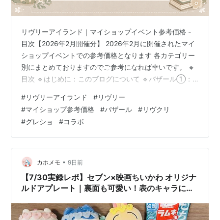
リヴリーアイランド｜マイショップイベント参考価格 -
目次【2026年2月開催分】 2026年2月に開催されたマイ
ショップイベントでの参考価格となります 各カテゴリー
別にまとめておりますのでご参考になれば幸いです。 🔸
目次 🔹はじめに：このブログについて 🔹バザール①：
祝福の太陽と神秘の月 🔹バザール②：冬の深い森 🔹バ
#
リヴリーアイランド
#
リヴリー
ザール③：桜舞う花あかりの島 🔹バザール④：七惑星
#
マイショップ参考価格
#
バザール
#
リヴクリ
の錬金室 🔹バザール⑤：聖なる森のクリスマス 🔹バザ
#
グレショ
#
コラボ
ール⑥：秘密の薔薇の園 🔹リヴクリ①：第1回リヴリー
クリエイターズウィーク 🔹リヴクリ②：第2回リヴリー
クリエイターズウィーク 🔹リヴクリ③：第3回リヴリー
クリエイターズウィー…
•
カホメモ
9日前
【7/30実録レポ】セブン×映画ちいかわ オリジナ
ルドアプレート｜裏面も可愛い！表のキャラに合
わせて配置が変わるデザイン