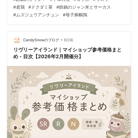
ボで食べられると見かけて興味が出て思わず行ってきま
#
老鶏
#
ドクダミ茶
#
鉄鍋のジャン米とサーカス
した！ 老鶏の腹に高菜と赤飯とウズラを詰めてじっくり
#
ムズジュウアンチュン
#
母子焗鵪鶉
焼き上げる料理らしいのですが材料を揃えられたとして
も自宅で料理するとか絶対無理なのでこういうのが味わ
えるのはとても嬉しいです。 コラボしているお店は「鳥
獣…
•
CandySnowのブログ
8日前
リヴリーアイランド｜マイショップ参考価格まと
め - 目次【2026年2月開催分】