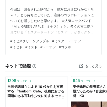
今回は、発表された瞬間から「絶対にお店に行かなくち
ゃ！」と心待ちにしていた、注目のコラボレーションに
ついてお話ししたいと思います。 大人気ロックバンド
「Mrs. GREEN APPLE（ミセス）」と、多くの方に愛さ
れている「ミスタードーナツ（ミスド）」がタッグを組
んだ特別なコラボ商品、その名も「ミセスドーナツ」略
#
ミセスグリーンアップル
#
ミスタードーナツ
して「ミセド」です！ ミセスグリーンアップルとミスタ
#
ミセド
#
ミスド
#
ドーナツ
#
コラボ
ードーナツのコラボドーナツ ミセスのファン（JAM’S）
はもちろんのこと、「最近ミセスが気になっている」
「美味しい限定ドーナツが食べたい！」という方に、実
ネットで話題
もっと見る
際に購入して全4種類を食べ比べた感想や、購入者限定の
ワクワクする特典について詳し…
1208
945
ブックマーク
ブックマーク
自民党議員らによる 10 代女性を支援
安倍総理の星野源さん
する 『Tsubomi Cafe』視察における
題だったのか / 音楽
問題のある言動や少女に対する セクシ
析｜KX
ャルハラスメント行為についての抗議
文と要望書（PDF）一般社団法人