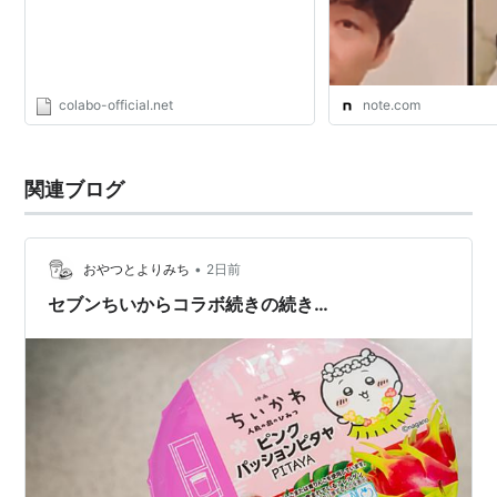
Colabo（コラボ）
colabo-official.net
note.com
関連ブログ
•
おやつとよりみち
2日前
セブンちいからコラボ続きの続き…