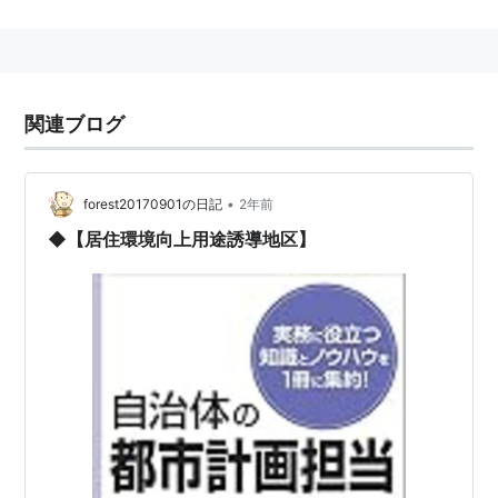
第一章 総則
（目的）
第一条
この法律は、都市公園の設置及び管理に関す
関連ブログ
る基準等を定めて、都市公園の健全な発達を
図り、もつて公共の福祉の増進に資すること
を目的とする。
•
forest20170901の日記
2年前
◆【居住環境向上用途誘導地区】
（定義）
第二条
この法律において「
都市公園
」とは、次に掲
げる公園又は緑地で、その設置者である
地方
公共団体
又は国が当該公園又は緑地に設ける
公園施設を含むものとする。
一
都市計画施設（
都市計画法
（昭和四十三年法