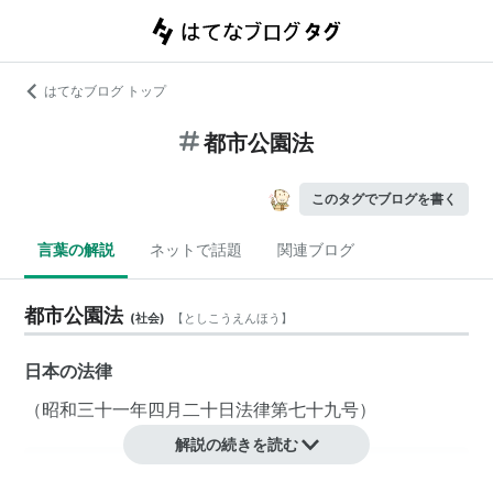
はてなブログ トップ
都市公園法
このタグでブログを書く
言葉の解説
ネットで話題
関連ブログ
都市公園法
(
社会
)
【
としこうえんほう
】
日本の
法律
（昭和三十一年四月二十日法律第七十九号）
解説の続きを読む