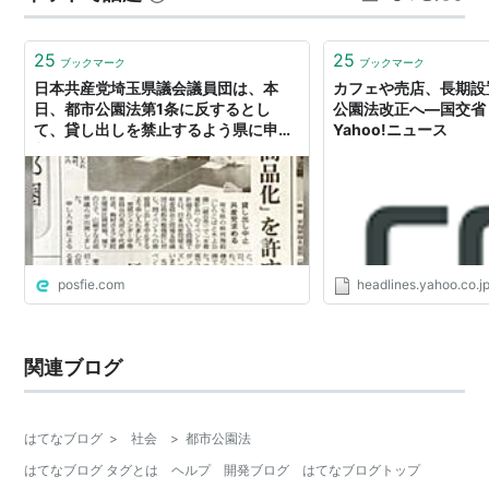
プロジェクトの教科書 [ …
第二章
都市公園
の設置及び管理
25
25
（都市公園の設置）
ブックマーク
ブックマーク
日本共産党埼玉県議会議員団は、本
カフェや売店、長期設
第二条の二
日、都市公園法第1条に反するとし
公園法改正へ―国交省 
て、貸し出しを禁止するよう県に申し
Yahoo!ニュース
都市公園
は、次条の規定によりその管理をす
入れました
ることとなる者が、当該都市公園の供用を開
始するに当たり都市公園の区域その他政令で
定める事項を公告することにより設置される
ものとする。
posfie.com
headlines.yahoo.co.j
（都市公園の管理）
第二条の三
関連ブログ
都市公園
の管理は、
地方公共団体
の設置に係
る
都市公園
にあつては当該
地方公共団体
が、
国の設置に係る都市公園にあつては
国土交通
はてなブログ
>
社会
>
都市公園法
大臣
が行う。
はてなブログ タグとは
ヘルプ
開発ブログ
はてなブログトップ