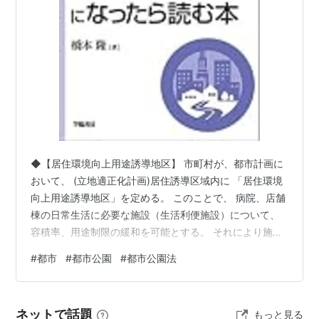
律第百号）第四条第六項 に規定する都市計画施設
をいう。次号において同じ。）である公園又は緑
地で
地方公共団体
が設置するもの及び
地方公共団
体
が同条第二項 に規定する都市計画区域内におい
て設置する公園又は緑地
二
次に掲げる公園又は緑地で国が設置するもの
イ
一の都府県の区域を超えるような広域の見
地から設置する都市計画施設である公園又は緑地
（ロに該当するものを除く。）
◆【居住環境向上用途誘導地区】 市町村が、都市計画に
ロ
国家的な記念事業として、又は我が国固有
おいて、 (立地適正化計画)居住誘導区域内に 「居住環境
向上用途誘導地区」を定める。 このことで、 病院、店舗
の優れた文化的資産の保存及び活用を図るため閣
棟の日常生活に必要な施設（生活利便施設）について、
議の決定を経て設置する都市計画施設である公園
容積率、用途制限の緩和を可能とする。 それにより施設
又は緑地
の立地を促進できる。 自治体の都市計画担当になったら
#
都市
#
都市公園
#
都市公園法
読む本 橋本隆 学陽書房 2022-06-21 入門 都市計画(第2
中略
版)：都市の機能とまちづくりの考え方 谷口 守 森北出版
2023-11-14 図解入門 よくわかる 最新 都市計画の基本と
ネットで話題
もっと見る
仕組み 五十畑弘 秀和システム 2020-09-18 まちづくり