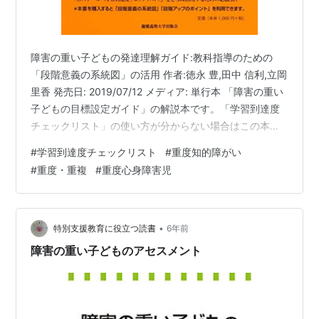
障害の重い子どもの発達理解ガイド:教科指導のための
「段階意義の系統図」の活用 作者:徳永 豊,田中 信利,立岡
里香 発売日: 2019/07/12 メディア: 単行本 「障害の重い
子どもの目標設定ガイド」の解説本です。「学習到達度
チェックリスト」の使い方が分からない場合はこの本が
参考になります。
#
学習到達度チェックリスト
#
重度知的障がい
#
重度・重複
#
重度心身障害児
•
特別支援教育に役立つ読書
6年前
障害の重い子どものアセスメント