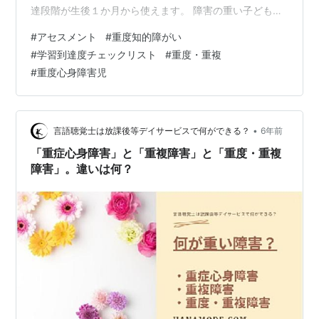
達段階が生後１か月から使えます。 障害の重い子どもの
目標設定ガイド: 授業における「学習到達度チェックリス
#
アセスメント
#
重度知的障がい
ト」の活用 作者:徳永 豊,一木 薫,田中 信利,古山 勝,宮崎
#
学習到達度チェックリスト
#
重度・重複
亜紀,吉川 知夫 発売日: 2014/10/04 メディア: 単行本 こ
#
重度心身障害児
のアセスのさらに素晴らしいことは、特別支援学校の個
別教育計画作成に役立つことです。評価の枠組みが、国
語、算数、生活、運動・動作に分かれているので、初期
段階…
•
言語聴覚士は放課後等デイサービスで何ができる？
6年前
「重症心身障害」と「重複障害」と「重度・重複
障害」。違いは何？