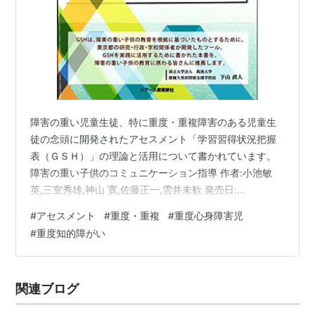
障害の重い児童生徒、特に重度・重複障害のある児童生
徒の念頭に開発されたアセスメント「学習習得状況把握
表（ＧＳＨ）」の理論と活用について書かれています。
障害の重い子供のコミュニケーション指導 作者:小池敏
英,三室秀雄,神山 寛,佐藤正一,雲井未歓 発売日:
2014/11/17 メディア: 単行本（ソフトカバー） 障害が重
#
アセスメント
#
重度・重複
#
重度心身障害児
度の場合、知的障害、肢体不自由、聴覚障害、視覚障害
#
重度知的障がい
が重複していることがあります。どこまで聞こえている
のか、どこまで見えるのか、伝わっていないから反応が
ないのか、わかっているけれども反応を示す動きができ
関連ブログ
ないのか、そこを見抜くためには子どもと丁寧にかかわ
らなければなりません。コミ…