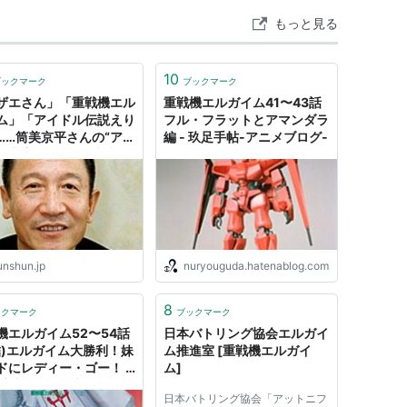
、山田きさらか、小林利充、園田美世
もっと見る
リスのみ北爪宏幸）（ビデオ版のサイ・クォ・アダ
）
10
オ版のパゴータ、サロンズは大森英敏）
ブックマーク
ブックマーク
ザエさん」「重戦機エル
重戦機エルガイム41〜43話
ム」「アイドル伝説えり
フル・フラットとアマンダラ
……筒美京平さんの“アニ
編 - 玖足手帖-アニメブログ-
作曲家”としての功績も
広和
るな | 文春オンライン
ウ：川村万梨阿
unshun.jp
nuryouguda.hatenablog.com
・堀部隆一（ビデオ版では仁内達之）
8
ゥ・ハウアッシャー）：島津冴子
ックマーク
ブックマーク
機エルガイム52〜54話
日本バトリング協会エルガイ
版では勝生真沙子）
結)エルガイム大勝利！妹
ム推進室 [重戦機エルガイ
ドにレディー・ゴー！ -
ム]
手帖-アニメブログ-
日本バトリング協会「アットニフ