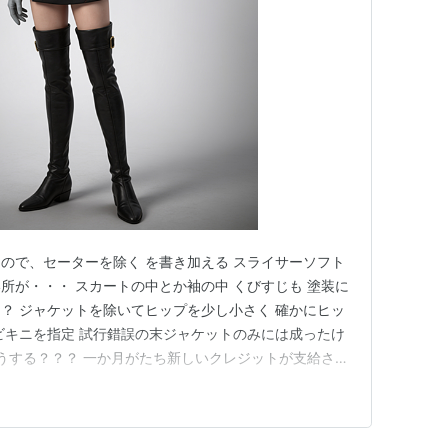
ので、セーターを除く を書き加える スライサーソフト
所が・・・ スカートの中とか袖の中 くびすじも 塗装に
？ ジャケットを除いてヒップを少し小さく 確かにヒッ
友謙
ビキニを指定 試行錯誤の末ジャケットのみには成ったけ
どうする？？？ 一か月がたち新しいクレジットが支給され
く！ 画像と画像の間には、数回のリテイクが有る！！
美、河原よしえ、大野木寛
藤栄一、金山明博、坂本三郎、矢木正之、中村旭