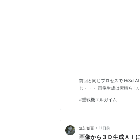
23.ゼネラル・クロソ[GENERAL CRO
24.アスフィー・ハート[ASFEE HEA
25.ラブ・アゲイン[LOVE AGAIN] N
II・・・？
26.サーチII[SEARCH II] NEXT H
27.ミステイク・ラブ[MISTAKE LOV
28.ネイ・クライシス[NEI CRISIS] 
29.クロス・ポイント[CLOSE POIN
30.アワ・マスター[OUR MASTER]
前回と同じプロセスで Hi3d 
31.キャッチ・ウォー[CATCH WAR] N
じ・・・ 画像生成は素晴らしいだけに残
32.フラッシング・ネイ[FLASHING N
33.マイ・アース[MY EARTH]
#
重戦機エルガイム
34.レッシィ・マインド[LECCEE MI
35.ペリル・ミッション[PERIL MISSI
36.オールド・ソルジャー[OLD SOLDI
•
無知独言
11日前
37.オリビー・クライシス[OLIBEE CR
画像から３Ｄ生成ＡＩに