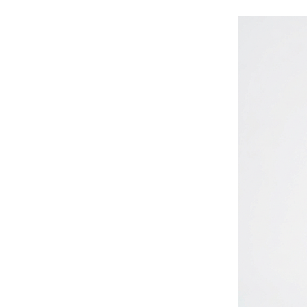
38.エスケープ・ギワザ[ESCAPE GI
39.ザ・オーメン[THE OMEN]
40.フル・フラット[FULL FLAT] NEX
41.スパイ・イン・スパイ[SPY IN SP
42.ヤング・パッション[YOUNG PASS
43.レディ＆ガール[LADY & GIRL] N
44.ピカレスク・ギワザ[PICARESQU
45.リリス・メモリー[LILIS MEMOR
46.クワサン・ウェイブ[QUWASAN 
47.ボーイズ・ボーイズ[BOYS BOYS
48.ファースト・アタック[FIRST AT
49.レディ・キラー[LADY KILLER]
50.エキサイト・アム[EXCITE AMM
51.マイ・ラブ[MY LOVE]
52.ファイナル・タイム[FINAL TIM
53.ザ・ディクテイター[THE DICTA