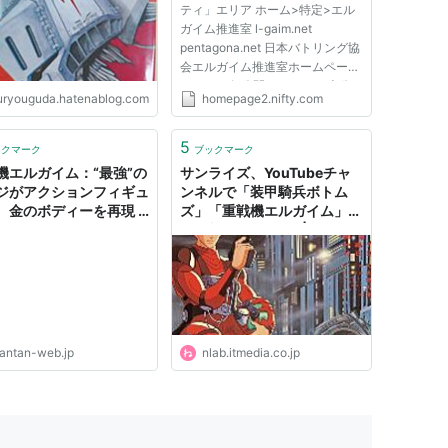
ティ」エリア ホーム>特定>エル
ガイム推進室 l-gaim.net
pentagona.net 日本バトリング協
会エルガイム推進室ホームページ
2003.2.1仮公開 2003.4.1本公
若本規夫）
uryouguda.hatenablog.com
homepage2.nifty.com
開
5
オ版では石塚運昇）
ックマーク
ブックマーク
機エルガイム：“最強”の
サンライズ、YouTubeチャ
ジがアクションフィギュ
ンネルで「装甲騎兵ボトム
 金のボディーを再現 -
ズ」「重戦機エルガイム」な
NTANWEB（まんたんウ
ど無料配信（1/2） | ねとら
）
ぼ
NDAL] NEXT NEW CHARACTER GAVLET
 NEXT CHARACTER AMANDRA KAMANDRA
antan-web.jp
nlab.itmedia.co.jp
ION] NEXT CHARACTER GAW HA LECCEE
 NEXT STAGE THE SPACE
XT STAGE PLANET MIZUN