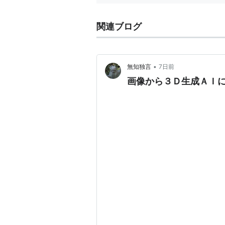
07.スクランブル[SCRAMBLE] NEX
08.ヤーマン・クラン[YERMAN CLA
関連ブログ
09.アーミィ・ベース[ARMY BASE] 
10.タイム・リミット[TIME LIMIT]
11.ジェラシー・ゲーム[JEALOUSY 
•
無知独言
7日前
12.ディコイ・ディコイ[DECOY DEC
画像から３Ｄ生成ＡＩに
13.コンタクト[CONTACT] NEXT 
14.レディ・ポセイダル[LADY POSAY
15.プライド[PRIDE] NEXT DRAMA
16.ブロークン・ハート[BROKEN HEA
17.ライム・ライト[LIME LIGHT] NE
18.ガストガル・デモ[GUSTGAL DEM
19.ゴー・アンド・カム[GO AND COM
20.スター・ダスト[STAR DUST] N
21.ザ・テンション[THE TENSION]
22.クワサン・オリビー[QUWASAN O