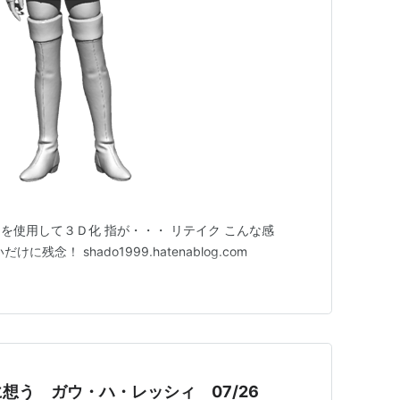
SO] NEXT CHARACTER MIYAMA ASPHY
RT] NEXT CHARACTER CHECK SOROCK
EXT HEAVY METAL STACK=L・G.MARK-
EAVY METAL REAL MARK-2
E] NEXT DRAMA DOUBLE ATTACK
NEXT DRAMA LECCEE SAY GOOD-BY
T]
 NEXT HEAVY METAL G・ROON
AI を使用して３Ｄ化 指が・・・ リテイク こんな感
EXT DRAMA IS NEI'S ATTACK
念！ shado1999.hatenablog.com
EI] SHE'S NOT WORK
ND]
ON] NEXT DRAMA WARSSAN'S TACTICS
ER] NEXT DRAMA OLIBEE CRISIS
ISIS]
想う ガウ・ハ・レッシィ 07/26