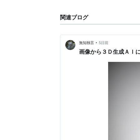
ストーリー
ペンタゴナという太陽系の辺鄙な惑
関連ブログ
たダバとキャオ。
しかし彼らは途中で100万ギーン
軍との戦いに巻き込まれていく。
•
無知独言
5日前
しかもダバの正体は、15年前のセ
画像から３Ｄ生成ＡＩに
ン族の王子だったのだ。
ポセイダルの強権に反抗し、反乱軍
さまざまな人々。
ミズン王朝の王家・カモンの名を掲
放送期間
1984年2月4日〜1985年2月23日
キー局
名古屋テレビ