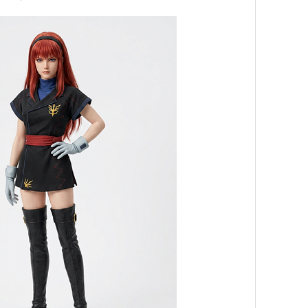
WAZA]
T STORY IS TURNING POINT
Y] NEXT HEAVY METAL A.TAUL
ION] NEXT DRAMA IT'S MY LOVE
EXT STORY IS NEI'S LAST MOMENT
E GIWAZA]
Y]
WAVE]
]
TACK]
]
E]
TOR]