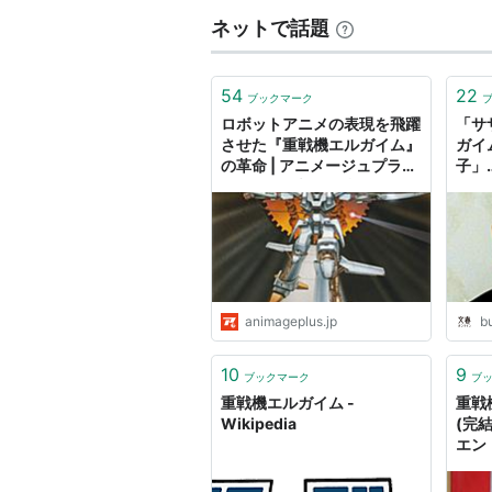
良、亥間我子、谷口守泰、村中博美
ネットで話題
キャラクターデザイン 永野護（リ
ー、プレータ・クォイズは大森英敏
54
22
メカニカルデザイン 永野護（ビデ
ブックマーク
ロボットアニメの表現を飛躍
「サ
させた『重戦機エルガイム』
ガイ
キャスト
の革命 | アニメージュプラス
子」
- アニメ・声優・特撮・漫画
ソン
ダバ（カモン）・マイロード：平松
のニュース発信！
忘れ
ファンネリア・アム：本多知恵子
ミラウー・キャオ：大塚芳忠
ガウ・ハ・レッシィ／リリス・ファ
ギャブレット・ギャブレー：速水奨
animageplus.jp
b
アマンダラ・カマンダラ：豊田真治
10
9
オルドナ・ポセイダル（ミアン・ク
ブックマーク
ブ
重戦機エルガイム -
重戦
フル・フラット：土井美加（ビデオ
Wikipedia
(完
ギワザ・ロワウ：西村知道
エン
玖足
ネイ・モー・ハン：竹内久美