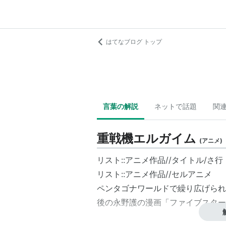
はてなブログ トップ
言葉の解説
ネットで話題
関
重戦機エルガイム
(
アニメ
)
リスト::アニメ作品//タイトル/さ行
リスト::アニメ作品//セルアニメ
ペンタゴナワールドで繰り広げられ
後の永野護の漫画「ファイブスター