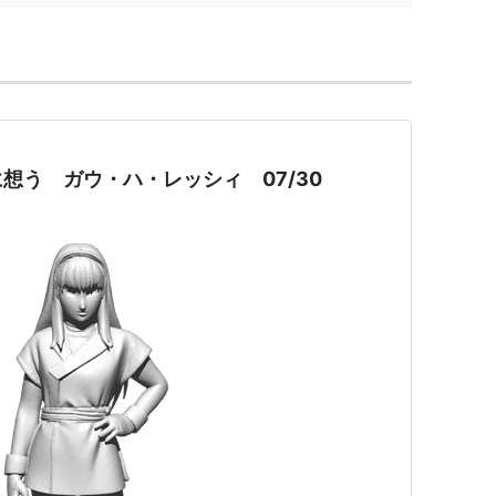
T CHARACTER STELLA COBAN
N] NEXT STAGE ROANNE BASE
NEXT STAGE ROJINA
 NEXT HEAVY METAL AUGE
GAME] NEXT STAGE WAGAMAI
OY] NEXT DRAMA SPACE ATTACK
想う ガウ・ハ・レッシィ 07/30
CHARACTER OLDNA POSAYDAL
DAL] NEXT STAGE LITTLE SAY
 Bye Bye STELLA
RT] NEXT HEAVY METAL BAT-SHU
XT CHARACTER FULL FLAT IN THEART-STAR
O] NEXT HEAVY METAL ASHURA-TEMPLE
E] NEXT STAGE HELL PALARTA
EXT DRAMA HELP ME!!
 NEXT CHARACTER QUWASAN OLIBEE
LIBEE]