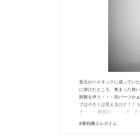
制作
名古屋テレビ
創通エージェンシー
日本サンライズ
スタッフ
原案 矢立肇
原作 富野由悠季
総監督 富野由悠季
首元がハイネックに成っていた
に掛けたところ、奥まった狭い
シリーズ構成 渡邊由自
困難を伴う・・・別パーツかぁ
アニメーションディレクター 湖川
プは小さくは見えるけど！！ 
美術 池田繁美
ど・・・ 材質が・・・ で、
音楽 若草恵
たけど、どんどん消費されて行
#
重戦機エルガイム
脚本 渡邊由自、富田祐弘、渡辺麻
shado1999.hatenablog.com
作画監督 北爪宏幸、大森英敏、遠