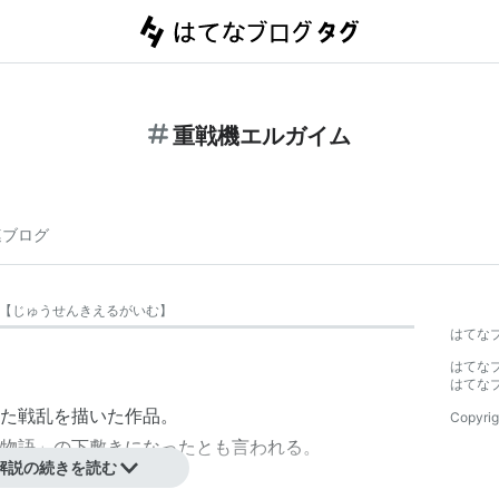
重戦機エルガイム
連ブログ
【
じゅうせんきえるがいむ
】
はてな
はてな
はてな
た戦乱を描いた作品。
Copyrig
物語」の下敷きになったとも言われる。
解説の続きを読む