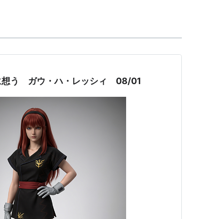
星コアムの田舎から、出世を夢見て都会へと出てき
の手形を預かり、それが元でポセイダル正規軍と反乱
カンドセントウォーでポセイダルに滅ぼされたヤーマ
想う ガウ・ハ・レッシィ 08/01
に身を投じるダバとキャオ、そしてその中で出会う
げ、今ダバとポセイダルの戦いが幕を開ける！