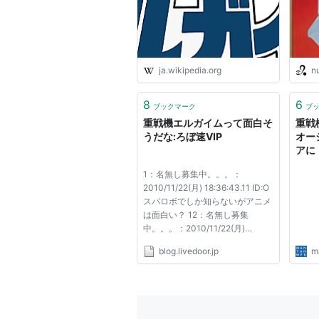
アントン・ランドー：島田敏
ヘッケラー・マウザー：塩屋浩三
クワサン・オリビー：木下由美
リョクレイ・ロン：若本紀昭（現・
ja.wikipedia.org
n
リィリィ・ハッシー：向殿あさみ
8
6
ガニア・キラーズ：高宮俊介（ビデ
ブックマーク
ブ
重戦機エルガイムって面白そ
重戦
他
うだな:ろぼ速VIP
オー
アに
放映リスト
MA
1：名無し募集中。。。：
ェブ
01.ドリーマーズ[DREAMERS]
2010/11/22(月) 18:36:43.11 ID:O
スパロボでしか知らないがアニメ
02.スキャンダル・P[PREYAMO SCA
は面白い？ 12：名無し募集
GABLAE
中。。。：2010/11/22(月)
18:58:52.79 ID:0 のーりぷら～い
03.カミング・マン[COMING MAN]
blog.livedoor.jp
m
♪きーんのすな～どーけい♪ ひー
04.ザ・コネクション[THE CONNECT
とは～♪こぼれたーすーなよ♪
163：名無し募集中。。。：
05.エスケープ・ラン[ESCAPE RUN]
2010/11/22(月) 21:48:47.08 ID:0
06.シー・ジャック[SEA JACK] NE
俺がロボットが長い...