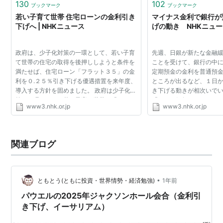
130
102
ブックマーク
ブックマーク
若い子育て世帯 住宅ローンの金利引き
マイナス金利で銀行が
下げへ | NHKニュース
げの動き NHKニュ
政府は、少子化対策の一環として、若い子育
先週、日銀が新たな金融
て世帯の住宅の取得を後押ししようと条件を
ことを受けて、銀行の中
満たせば、住宅ローン「フラット３５」の金
定期預金の金利を普通預
利を０.２５％引き下げる優遇措置を来年度、
ところが出るなど、１日
導入する方針を固めました。 政府は少子化対
き下げる動きが相次いでい
策の一環として、若い子育て世帯が「フラッ
「りそな銀行」は、これ
www3.nhk.or.jp
www3.nhk.or.jp
ト３５」を借りやすくして住宅の取得を後押
た満期まで５年の定期預
ししようと、新...
４％だった満期ま...
関連ブログ
•
ともとう(ともに投資・世界情勢・経済勉強)
1年前
パウエルの2025年ジャクソンホール会合（金利引
き下げ、イーサリアム）