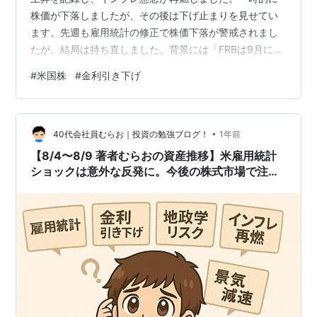
株価が下落しましたが、その後は下げ止まりを見せてい
ます。先週も雇用統計の修正で株価下落が警戒されまし
たが、結局は持ち直しました。背景には「FRBは9月に利
下げするのでは？」という市場の期待があると見られま
#
米国株
#
金利引き下げ
す。本記事では、著者むらおの今週の資産推移ととも
に、今後の展望を解説します。 むらおの資産推移
PPI（米生産者物価指数）上昇と株価への影響 FRBの利下
•
げ観測が支える市場 投資家が注目すべきポイント まと
40代会社員むらお｜投資の勉強ブログ！
1年前
め：秋にかけての展望 むらおの資産推移 先週は雇用統計
【8/4〜8/9 著者むらおの資産推移】米雇用統計
の下落があったものの、その下…
ショックは意外な反発に。今後の株式市場で注意
すべきこと