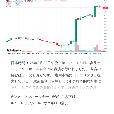
日本時間2025年8月22日午後11時、パウエルFRB議長の
ジャクソンホール会合での講演が行われました。 発言の
要旨は以下のとおりです。 雇用市場には下方リスクが拡
大している。 政策金利は依然として引き締め的な水準に
あり、リスク要因の変化によっては政策スタンスの調整
が正当化され得る。 失業率やその他の労働市場指標の安
#
ジャクソンホール会合
#
金利引き下げ
定性を考慮すれば、政策変更を慎重に検討できる。 労働
#
イーサリアム
#
パウエルFRB議長
需要と供給がともに鈍化し、雇用増加は急速に減少し
た。 短期的にはインフレ上昇リスクがあり、関税による