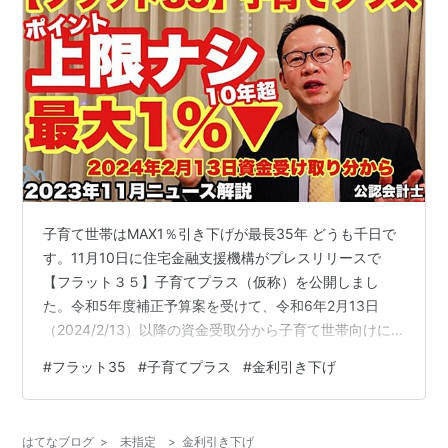
子育て世帯はMAX1％引き下げが最長35年 どうも千日で
す。11月10日に住宅金融支援機構がプレスリリースで
【フラット３５】子育てプラス（仮称）を公開しまし
た。令和5年度補正予算案を受けて、令和6年2月13日
（2024/2/13）以降の資金受取分から子育て世帯向けに
フラット３５の金利引き下げが拡充されることになりま
#
フラット35
#
子育てプラス
#
金利引き下げ
す。 金利引き下げ幅を最大年１％に拡充 子育てプラスを
利用する場合は、合計ポイントの上限を撤廃 YouTubeで
金利動向を分析し、最新の住宅ローン金利予想をリアル
はてなブログ
>
未指定
>
金利引き下げ