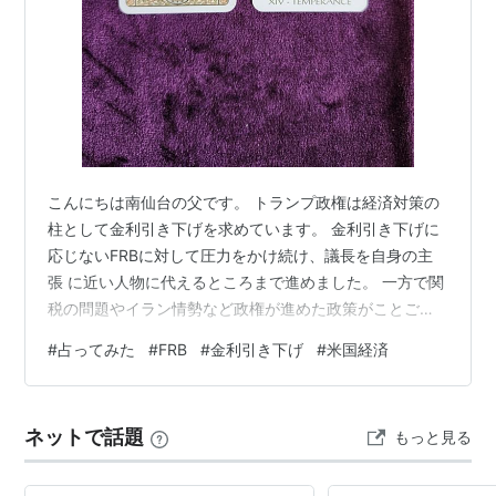
こんにちは南仙台の父です。 トランプ政権は経済対策の
柱として金利引き下げを求めています。 金利引き下げに
応じないFRBに対して圧力をかけ続け、議長を自身の主
張 に近い人物に代えるところまで進めました。 一方で関
税の問題やイラン情勢など政権が進めた政策がことごと
く問題と なって、結果として米国債離れによる金利上昇
#
占ってみた
#
FRB
#
金利引き下げ
#
米国経済
に繋がっています。 為替を含めて米国に有利な条件を目
指す政権にとっては想定外の流れとな っています。 無理
やり金利を下げればバランスが崩れることもあって、
ネットで話題
もっと見る
FRBは現時点で 慎重な構えを見せています。 果たして
FRBは圧力に堪えかねて金利引き下げを決断することに
なるので しょうか。 写真は…