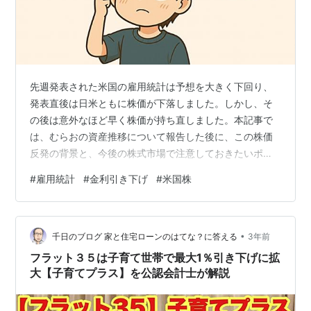
先週発表された米国の雇用統計は予想を大きく下回り、
発表直後は日米ともに株価が下落しました。しかし、そ
の後は意外なほど早く株価が持ち直しました。本記事で
は、むらおの資産推移について報告した後に、この株価
反発の背景と、今後の株式市場で注意しておきたいポイ
ントを解説します。 著者むらおの今週の資産推移 雇用統
#
雇用統計
#
金利引き下げ
#
米国株
計ショックが小さく済んだ理由は利下げ期待 今後の株式
市場で気をつけておきたいこと まとめ：冷静な投資判断
で好機を活かす 著者むらおの今週の資産推移 雇用統計シ
•
ョックによって週明けは2%以上の下落でしたが、週末に
千日のブログ 家と住宅ローンのはてな？に答える
3年前
かけて持ち替えしてきました。 著者むらおの今週の資産
フラット３５は子育て世帯で最大1％引き下げに拡
推移 これまでの資産推移 運用資金…
大【子育てプラス】を公認会計士が解説