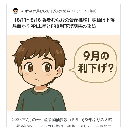
インフレ圧力も財価格を押し上げる形で明確に現れてい
る。 今後数ヵ月間はインフレ圧力が蓄積していくと見込
•
40代会社員むらお｜投資の勉強ブログ！
1年前
まれる。 ただし、関税による…
【8/11〜8/16 著者むらおの資産推移】株価は下落
局面か？PPI上昇とFRB利下げ期待の攻防
2025年7月の米生産者物価指数（PPI）が3年ぶりの大幅
上昇を記録し、インフレ懸念が再燃しました。一時的に