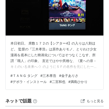
本日初日。 席数１７２の【シアター4】の入りは八割ほ
ど。 監督の『三木孝浩』は原作ありモノ、とりわけ少女
漫画を底本にした映画化についてはそつなくこなす、所
謂「職人」の印象。 直近ではやや異種な、《夏への扉 -
キミのいる未来へ-》のようにＳＦの名作を元にした一本
もあり。 とは言え、カテゴリーとしては｛恋愛映画｝が
#
ＴＡＮＧ タング
#
三木孝浩
#
金子ありさ
ほぼほぼで本作のように少し捻った関係性を描くのは
#
デボラ・インストール
#
二宮和也
#
満島ひかり
《くちびるに歌を(2015年)》以来と久方ではなからろう
か。 あ、次作の《アキラとあきら》も、男女の恋愛もの
じゃあなかったか（笑）。 しかし総覧すれば、各作の出
ネットで話題
もっと見る
来は玉石混交、良作と駄作の振れ幅が激しい側面もこれ
あり。 で、まぁ今回、やや不作…