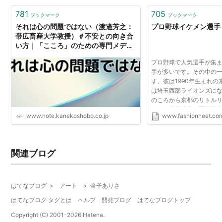
781
705
ブックマーク
ブックマーク
それは心の問題ではない（渡邊芳之：
プロ野球イケメン選手
帯広畜産大学教授）＃不安との向き合
い方｜「こころ」のための専門メディ
ア 金子書房
プロ野球で人気選手が集
手が多いです。その中の
す。彼は1990年生まれ
は埼玉西部ライオンズに
のころから京都のリトル
おり、大学時代に関西学
www.note.kanekoshobo.co.jp
www.fashionneet.co
て選ばれているほど活躍
す。 遊撃主として活躍...
関連ブログ
はてなブログ
>
アート
>
金子ありさ
はてなブログ タグとは
ヘルプ
開発ブログ
はてなブログトップ
Copyright (C) 2001-
2026
Hatena.