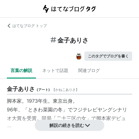
はてなブログ トップ
金子ありさ
このタグでブログを書く
言葉の解説
ネットで話題
関連ブログ
金子ありさ
(
アート
)
【
かねこありさ
】
脚本家。1973年生。東京出身。
96年、「ときわ菜園の冬」でフジテレビヤングシナリ
オ大賞を受賞。同局「二十三区の女」で脚本家デビュ
解説の続きを読む
ー。